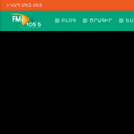
ԿԱՊ ՄԵԶ ՀԵՏ
ԲԼՈԳ
ԾՐԱԳԻՐ
ԵՄ