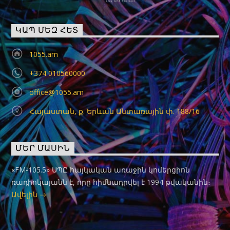
ԿԱՊ ՄԵԶ ՀԵՏ
1055.am
+374 010560000
office@1055.am
Հայաստան, ք. Երևան Անտառային փ. 188/16
ՄԵՐ ՄԱՍԻՆ
«FM-105.5» ՍՊԸ հայկական առաջին կոմերցիոն
ռադիոկայանն է, որը հիմնադրվել է 1994 թվականին։
Ավելին