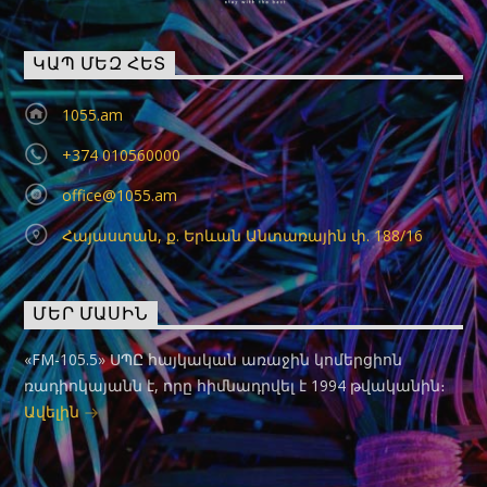
ԿԱՊ ՄԵԶ ՀԵՏ
1055.am
+374 010560000
office@1055.am
Հայաստան, ք. Երևան Անտառային փ. 188/16
ՄԵՐ ՄԱՍԻՆ
«FM-105.5» ՍՊԸ հայկական առաջին կոմերցիոն
ռադիոկայանն է, որը հիմնադրվել է 1994 թվականին։
Ավելին