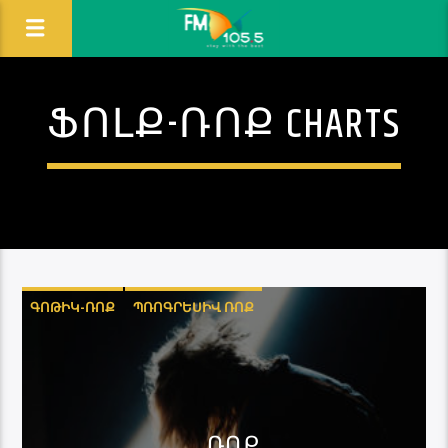
ՖՈԼՔ-ՌՈՔ CHARTS
ԳՈԹԻԿ-ՌՈՔ
ՊՌՈԳՐԵՍԻՎ ՌՈՔ
ՖՈԼՔ-ՌՈՔ
ՌՈՔ