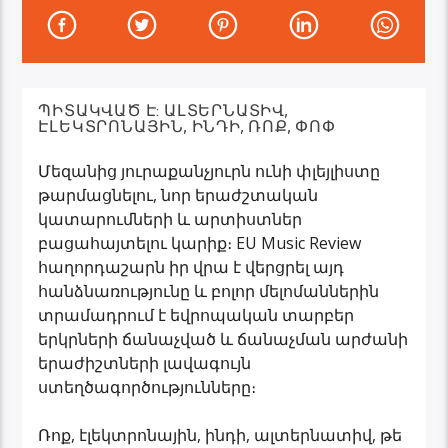
ՊԻՏԱԿՎԱԾ Է:
ԱԼՏԵՐՆԱՏԻՎ
,
ԷԼԵԿՏՐՈՆԱՅԻՆ
,
ԻՆԴԻ
,
ՌՈՔ
,
ՓՈՓ
Մեզանից յուրաքանչյուրն ունի փլեյլիստը
թարմացնելու, նոր երաժշտական
կատարումների և արտիստներ
բացահայտելու կարիք։ EU Music Review
հաղորդաշարն իր վրա է վերցրել այդ
հանձնառությունը և բոլոր մելոմաններին
տրամադրում է եվրոպական տարբեր
երկրների ճանաչված և ճանաչման արժանի
երաժիշտների լավագույն
ստեղծագործությունները։
Ռոք, էլեկտրոնային, ինդի, ալտերնատիվ, թե