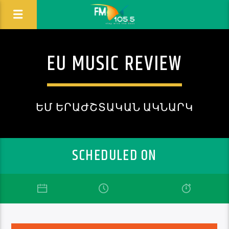
EU MUSIC REVIEW
ԵՄ ԵՐԱԺՇՏԱԿԱՆ ԱԿՆԱՐԿ
SCHEDULED ON