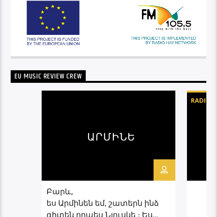
EU MUSIC REVIEW CREW
RADIO D
ԱՐՄԻՆԵ
Բարև,
ես Արմինեն եմ, շատերն ինձ
գիտեն որպես Նյուսկե ։ Ես