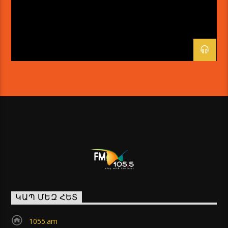
ԿԱՊ ՄԵԶ ՀԵՏ
1055.am