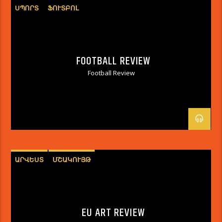
ՍՊՈՐՏ
ՖՈՒՏԲՈԼ
FOOTBALL REVIEW
Football Review
ԱՐՎԵՍՏ
ՄՇԱԿՈՒՅԹ
EU ART REVIEW