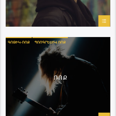
ԳՈԹԻԿ-ՌՈՔ
ՊՌՈԳՐԵՍԻՎ ՌՈՔ
ՖՈԼՔ-ՌՈՔ
ՌՈՔ