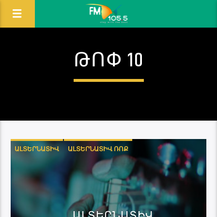
ԹՈՓ 10
ԱԼՏԵՐՆԱՏԻՎ
ԱԼՏԵՐՆԱՏԻՎ ՌՈՔ
ԷՔՍՊԵՐԻՄԵՆՏԱԼ
ԹՐԻՓ-ՀՈՓ
ԱԼՏԵՐՆԱՏԻՎ