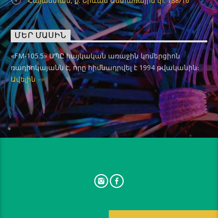
Հայաստան, ք. Երևան Անտառային փ. 188/16
ՄԵՐ ՄԱՍԻՆ
«FM-105.5» ՍՊԸ հայկական առաջին կոմերցիոն
ռադիոկայանն է, որը հիմնադրվել է 1994 թվականին։
Ավելին