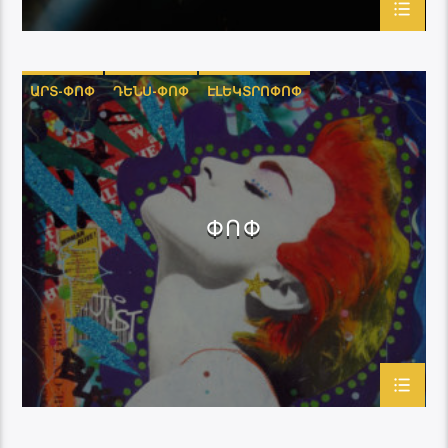
ԱՐՏ-ՓՈՓ
ԴԵՆՍ-ՓՈՓ
ԷԼԵԿՏՐՈՓՈՓ
ՍԻՆԹ-ՓՈՓ
ՓՈՓ
ՓՈՓ-ՌՈՔ
ՓՈՓ