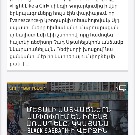
«Fight Like a Girl» սինգլի թողարկումից ի վեր
երկրպագուները հույս էին փայփայում, որ
Evanescence-ը կթողարկի տեսահոլովակ։ Այդ
սպասումները հիմնականում արդարացան
վոկալիստ Էմի Լիի շնորհիվ, որը համոզեց
հայտնի ռեժիսոր Չադ Սթահելսկիին անձամբ
նկարահանել այն։ Ռեժիսորի խոսքով՝ նա
ցանկանում էր իր կարիերայում փորձել մի
բան, […]
ՆՈՐՈՒԹՅՈՒՆՆԵՐ
0
ՄԵՏԱԼԻ ԱՍՏՎԱԾՆԵՐՆ
ԱՄՓՈՓՈՒՄ ԵՆ ԻՐԵՆՑ
ԱՌԱՍՊԵԼԸ․ ԿԿԱՅԱՆԱ
BLACK SABBATH-Ի ՎԵՐՋԻՆ