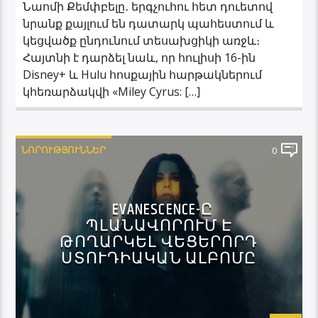
Նաոմի Քեմփբելը․ երգչուհու հետ դուետով
նրանք քայլում են դատարկ պահեստում և
կեցվածք ընդունում տեսախցիկի առջև։
Հայտնի է դարձել նաև, որ հուլիսի 16-ին
Disney+ և Hulu հոսքային հարթակներում
կհեռարձակվի «Miley Cyrus: […]
ՆՈՐՈՒԹՅՈՒՆՆԵՐ
0
EVANESCENCE-Ը
ՊԼԱՆԱՎՈՐՈՒՄ Է
ԹՈՂԱՐԿԵԼ ՎԵՑԵՐՈՐԴ
ՍՏՈՒԴԻԱԿԱՆ ԱԼԲՈՄԸ