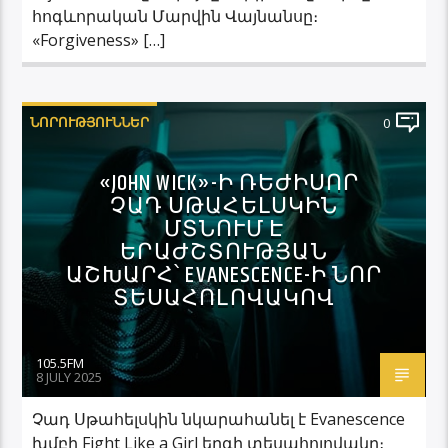
հոգևորական Մարվին Վայնանսը։
«Forgiveness» […]
ՆՈՐՈՒԹՅՈՒՆՆԵՐ
0
«JOHN WICK»-Ի ՌԵԺԻՍՈՐ
ՉԱԴ ՍԹԱՀԵԼՍԿԻՆ
ՄՏՆՈՒՄ Է
ԵՐԱԺՇՏՈՒԹՅԱՆ
ԱՇԽԱՐՀ՝ EVANESCENCE-Ի ՆՈՐ
ՏԵՍԱՀՈԼՈՎԱԿՈՎ
105.5FM
8 JULY 2025
Չադ Սթահելսկին նկարահանել է Evanescence
խմբի Fight Like a Girl երգի տեսահոլովակը։