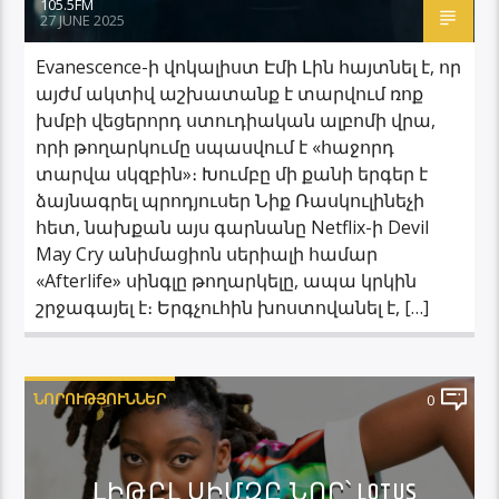
105.5FM
27 JUNE 2025
Evanescence-ի վոկալիստ Էմի Լին հայտնել է, որ
այժմ ակտիվ աշխատանք է տարվում ռոք
խմբի վեցերորդ ստուդիական ալբոմի վրա,
որի թողարկումը սպասվում է «հաջորդ
տարվա սկզբին»։ Խումբը մի քանի երգեր է
ձայնագրել պրոդյուսեր Նիք Ռասկուլինեչի
հետ, նախքան այս գարնանը Netflix-ի Devil
May Cry անիմացիոն սերիալի համար
«Afterlife» սինգլը թողարկելը, ապա կրկին
շրջագայել է։ Երգչուհին խոստովանել է, […]
ՆՈՐՈՒԹՅՈՒՆՆԵՐ
0
ԼԻԹԸԼ ՍԻՄԶԸ ՆՈՐ՝ LOTUS