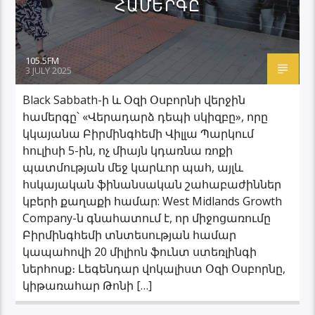
ՀԱՄԵՐԳԸ
105.5FM
3 JULY 2025
Black Sabbath-ի և Օզի Օսբորնի վերջին
համերգը՝ «Վերադարձ դեպի սկիզբը», որը
կկայանա Բիրմինգհեմի Վիլլա Պարկում
հուլիսի 5-ին, ոչ միայն կդառնա ռոքի
պատմության մեջ կարևոր պահ, այլև
հսկայական ֆինանսական շահաբաժիններ
կբերի քաղաքի համար: West Midlands Growth
Company-ն գնահատում է, որ միջոցառումը
Բիրմինգհեմի տնտեսության համար
կապահովի 20 միլիոն ֆունտ ստեռլինգի
ներհոսք։ Լեգենդար վոկալիստ Օզի Օսբորնը,
կիթառահար Թոնի […]