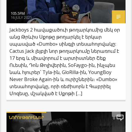
105.5FM
16 JULY 2025
Jackboys 2 հավաքածուի թողարկումից մեկ օր
անց Թրևիս Սքոթը թողարկել է երկար
սպասված «Dumbo» սինգլի տեսահոլովակը:
Cactus Jack լեյբլի նոր թողարկումը ներառում է
17 երգ և միավորում է արտիստներ Շեք
Ուեսին, Դոն Թոլիվերին, SoFaygo-ին, ինչպես
նաև հյուրեր՝ Tyla-ին, GloRilla-ին, YoungBoy
Never Broke Again-ին և ուրիշներին։ «Dumbo»
տեսահոլովակը, որի ռեժիսորն է Գաբրիել
Մոզեսը, մշակված է Սքոթի […]
ՆՈՐՈՒԹՅՈՒՆՆԵՐ
0