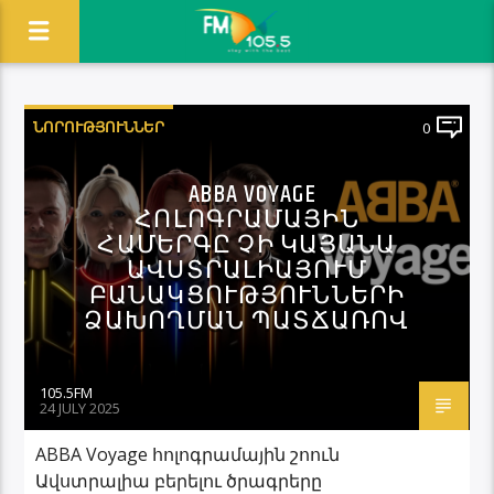
ՆՈՐՈՒԹՅՈՒՆՆԵՐ
0
ABBA VOYAGE
ՀՈԼՈԳՐԱՄԱՅԻՆ
ՀԱՄԵՐԳԸ ՉԻ ԿԱՅԱՆԱ
ԱՎՍՏՐԱԼԻԱՅՈՒՄ
ԲԱՆԱԿՑՈՒԹՅՈՒՆՆԵՐԻ
ՁԱԽՈՂՄԱՆ ՊԱՏՃԱՌՈՎ
105.5FM
24 JULY 2025
ABBA Voyage հոլոգրամային շոուն
Ավստրալիա բերելու ծրագրերը