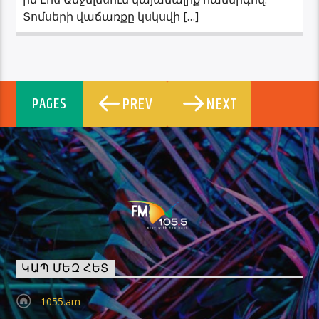
Տոմսերի վաճառքը կսկսվի […]
PREV
NEXT
PAGES
ԿԱՊ ՄԵԶ ՀԵՏ
1055.am