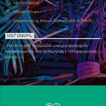
+374 010560000
office@1055.am
Հայաստան, ք. Երևան Անտառային փ. 188/16
ՄԵՐ ՄԱՍԻՆ
«FM-105.5» ՍՊԸ հայկական առաջին կոմերցիոն
ռադիոկայանն է, որը հիմնադրվել է 1994 թվականին։
Ավելին