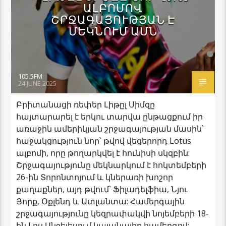
ԱԼԲՈՄՈՎ
ՇՐՋԱԳԱՅՈՒԹՅԱՆ Է
ՄԵԿՆՈՒՄ ԱՄՆ
105.5FM
24 JUNE 2025
Բրիտանացի ռեփեր Լիթըլ Սիմզը
հայտարարել է երկու տարվա ընթացքում իր
առաջին ամերիկյան շրջագայության մասին՝
հաջակցություն նոր՝ թվով վեցերորդ Lotus
ալբոմի, որը թողարկվել է հունիսի սկզբին:
Շրջագայությունը մեկնարկում է հոկտեմբերի
26-ին Տորոնտոյում և կներառի խոշոր
քաղաքներ, այդ թվում՝ Ֆիլադելֆիա, Նյու
Յորք, Օքլենդ և Ատլանտա: Համերգային
շրջագայությունը կեզրափակվի նոյեմբերի 18-
ին Լոս Անջելեսում կայանալիք համերգով: