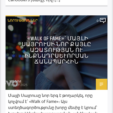
ՆՈՐՈՒԹՅՈՒՆՆԵՐ
0
«WALK OF FAME»՝ ՄԱՅԼԻ
ՍԱՅՐՈՒՍԻ ՆՈՐ ՔԱՅԼԸ
ԱԶԱՏՈՒԹՅԱՆ ՈՒ
ԻՆՔՆԱԴՐՍԵՒՈՐՄԱՆ Ճ
ԱՆԱՊԱՐՀԻՆ
105.5FM
18 JULY 2025
Մայլի Սայրուսը նոր երգ է թողարկել, որը
կոչվում է՝ «Walk of Fame»։ Այս
ստեղծագործությունը խորը մեսիջ է կրում՝