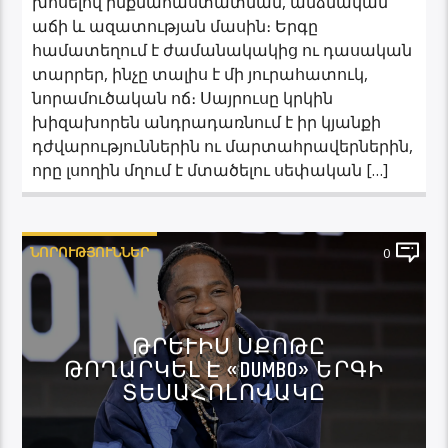
խոսելով ինքնահաստատման, անձնական
աճի և ազատության մասին։ Երգը
համատեղում է ժամանակակից ու դասական
տարրեր, ինչը տալիս է մի յուրահատուկ,
նորամուծական ոճ։ Սայրուսը կրկին
խիզախորեն անդրադառնում է իր կյանքի
դժվարություններին ու մարտահրավերներին,
որը լսողին մղում է մտածելու սեփական […]
ՆՈՐՈՒԹՅՈՒՆՆԵՐ
0
ԹՐԵՒԻՍ ՍՔՈԹԸ Թ
ՈՂԱՐԿԵԼ Է «DUMBO» ԵՐԳԻ Տ
ԵՍԱՀՈԼՈՎԱԿԸ