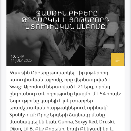
ՋԱՍԹԻՆ ԲԻԲԵՐԸ
ԹՈՂԱՐԿԵԼ Է ՅՈԹԵՐՈՐԴ
ՍՏՈՒԴԻԱԿԱՆ ԱԼԲՈՄԸ
105.5FM
11 JULY 2025
Ջասթին Բիբերը թողարկել է իր յոթերորդ
ստուդիական ալբոմը, որը վերնագրված է
Swag։ Ալբոմում ներառված է 21 երգ, որոնց
ընդհանուր տևողությունը կազմում է 54 րոպե։
Նորությունը կարելի է լսել տարբեր
երաժշտական հարթակներում, օրինակ՝
Spotify-ում։ Որոշ երգերի ձայնագրմանը
մասնակցել են նաև Gunna, Sexyy Red, Druski,
Dijon, Lil B, Քեշ Քոբեյնը, Էդդի Բենջամինը և