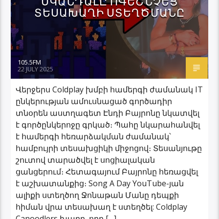
ՍԿԱՆԴԱԼԸ ՈԳԵՇՆՉԵՑ
ՏԵՍԱԽԱՂԻ ՍՏԵՂԾՄԱՆԸ
105.5FM
22 JULY 2025
Վերջերս Coldplay խմբի համերգի ժամանակ IT
ընկերության ամուսնացած գործադիր
տնօրեն աստղագետ Էնդի Բայրոնը նկատվել
է գործընկերոջը գրկած։ Պահը նկարահանվել
է համերգի հեռարձակման ժամանակ՝
համբույրի տեսախցիկի միջոցով։ Տեսանյութը
շուտով տարածվել է սոցիալական
ցանցերում։ Հետագայում Բայրոնը հեռացվել
է աշխատանքից։ Song A Day YouTube-յան
ալիքի ստեղծող Ջոնաթան Մանը դեպքի
հիման վրա տեսախաղ է ստեղծել: Coldplay
Canoodlers խաղը, որը […]