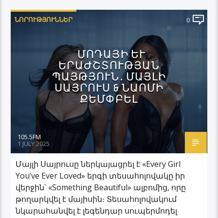
ՆՈՐՈՒԹՅՈՒՆՆԵՐ
0
ՄՈԴԱՅԻ ԵՒ Ե
ՐԱԺՇՏՈՒԹՅԱՆ Պ
ԱՅԹՅՈՒՆ․ ՄԱՅԼԻ Ս
ԱՅՐՈՒՍ & ՆԱՈՄԻ Ք
ԵՄՓԲԵԼ
105.5FM
1 JULY 2025
Մայլի Սայրուսը ներկայացրել է «Every Girl
You’ve Ever Loved» երգի տեսահոլովակը իր
վերջին՝ «Something Beautiful» ալբոմից, որը
թողարկվել է մայիսին։ Տեսահոլովակում
նկարահանվել է լեգենդար սուպերմոդել