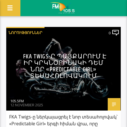
ՆՈՐՈՒԹՅՈՒՆՆԵՐ
0
FKA TWIGS-Ը ՊԱՅՔԱՐՈՒՄ Է
ԻՐ ԿՐԿՆՕՐԻՆԱԿԻ ԴԵՄ
ՆՈՐ «PREDICTABLE GIRL»
ՏԵՍԱՀՈԼՈՎԱԿՈՒՄ
105.5FM
12 NOVEMBER 2025
FKA Twigs-ը ներկայացրել է նոր տեսահոլովակ՝
«Predictable Girl» երգի հիման վրա, որը