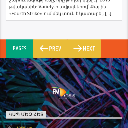
թվականին։ Variety-ի տվյալներով՝ Քայլին
«Fourth Strike»-ում մեկ տուն է կատարել, […]
PREV
NEXT
PAGES
ԿԱՊ ՄԵԶ ՀԵՏ
1055.am