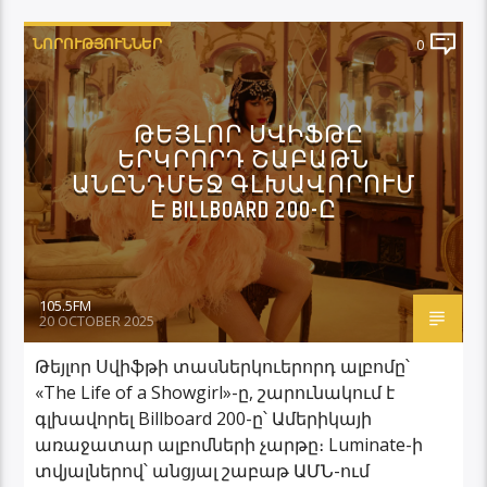
ՆՈՐՈՒԹՅՈՒՆՆԵՐ
0
ԹԵՅԼՈՐ ՍՎԻՖԹԸ
ԵՐԿՐՈՐԴ ՇԱԲԱԹՆ
ԱՆԸՆԴՄԵՋ ԳԼԽԱՎՈՐՈՒՄ
Է BILLBOARD 200-Ը
105.5FM
20 OCTOBER 2025
Թեյլոր Սվիֆթի տասներկուերորդ ալբոմը՝
«The Life of a Showgirl»-ը, շարունակում է
գլխավորել Billboard 200-ը՝ Ամերիկայի
առաջատար ալբոմների չարթը։ Luminate-ի
տվյալներով՝ անցյալ շաբաթ ԱՄՆ-ում