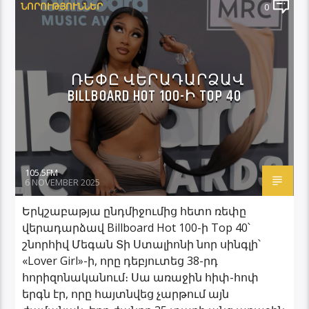
ՆՈՐՈՒԹՅՈՒՆՆԵՐ
0
ՌԵՓԸ ՎԵՐԱԴԱՐՁԱՎ
BILLBOARD HOT 100-Ի TOP 40
105.5FM
6 NOVEMBER 2025
Երկշաբաթյա ընդմիջումից հետո ռեփը
վերադարձավ Billboard Hot 100-ի Top 40՝
շնորհիվ Մեգան Տի Ստալիոնի նոր սինգլի՝
«Lover Girl»-ի, որը դեբյուտեց 38-րդ
հորիզոնականում։ Սա առաջին հիփ-հոփ
երգն էր, որը հայտնվեց չարթում այն