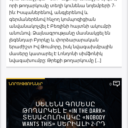
որի թողարկումը տեղի կունենա նոյեմբերի 7-
ին: Իսպաներենով, անգլերենով և
գերմաներենով հնչող կոմպոզիցիան
անվանակոչվել է Բեռլինի հայտնի ակումբի
անունով։ Ձայնագրությանը մասնակցել են
լեգենդար Բյորկը և փորձարարական
երաժիշտ Իվ Թումորը, իսկ նվագախմբային
մասերը կատարել Է Լոնդոնի սիմֆոնիկ
նվագախումբը: Թրեքի թողարկումը […]
ՆՈՐՈՒԹՅՈՒՆՆԵՐ
0
ՍԵԼԵՆԱ ԳՈՄԵՍԸ
ԹՈՂԱՐԿԵԼ Է «IN THE DARK»
ՏԵՍԱՀՈԼՈՎԱԿԸ «NOBODY
WANTS THIS» ՍԵՐԻԱԼԻ 2-ՐԴ