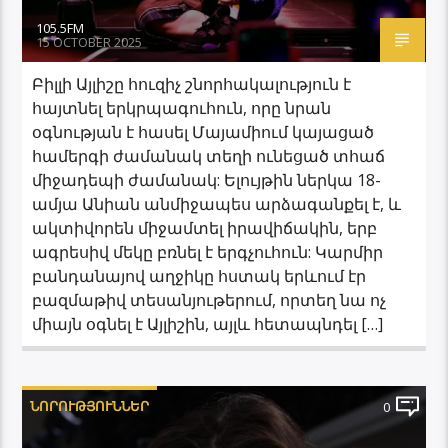
105.5FM
15 OCTOBER 2025
Բիլլի Այլիշը հուզիչ շնորհակալություն է
հայտնել երկրպագուհուն, որը նրան
օգնության է հասել Մայամիում կայացած
համերգի ժամանակ տեղի ունեցած տհաճ
միջադեպի ժամանակ: Ելույթին ներկա 18-
ամյա Անիան անմիջապես արձագանքել է, և
ակտիվորեն միջամտել իրավիճակին, երբ
ագրեսիվ մեկը բռնել է երգչուհուն: Կարմիր
բանդանայով աղջիկը հստակ երևում էր
բազմաթիվ տեսանյութերում, որտեղ նա ոչ
միայն օգնել է Այլիշին, այլև հետապնդել […]
ՆՈՐՈՒԹՅՈՒՆՆԵՐ
0