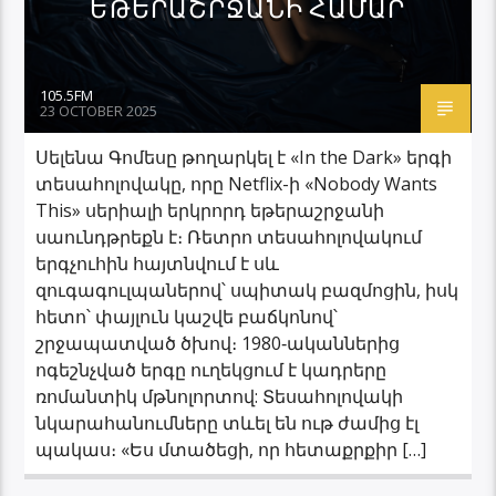
ԵԹԵՐԱՇՐՋԱՆԻ ՀԱՄԱՐ
105.5FM
23 OCTOBER 2025
Սելենա Գոմեսը թողարկել է «In the Dark» երգի
տեսահոլովակը, որը Netflix-ի «Nobody Wants
This» սերիալի երկրորդ եթերաշրջանի
սաունդթրեքն է։ Ռետրո տեսահոլովակում
երգչուհին հայտնվում է սև
զուգագուլպաներով՝ սպիտակ բազմոցին, իսկ
հետո՝ փայլուն կաշվե բաճկոնով՝
շրջապատված ծխով։ 1980‑ականներից
ոգեշնչված երգը ուղեկցում է կադրերը
ռոմանտիկ մթնոլորտով: Տեսահոլովակի
նկարահանումները տևել են ութ ժամից էլ
պակաս։ «Ես մտածեցի, որ հետաքրքիր […]