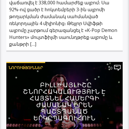
վաճառվել է 338,000 համարժեք ալբոմ։ Սա
92%-ով ցածր է հոկտեմբերի 3-ին ալբոմի
թողարկման ժամանակ սահմանված
ռեկորդային 4 միլիոնից։ Թեյլոր Սվիֆթի
ալբոմը չարթում գերազանցել է «K-Pop Demon
Hunters» մուլտֆիլմի սաունդթրեք ալբոմը և
քանթրի […]
ՆՈՐՈՒԹՅՈՒՆՆԵՐ
0
ԲԻԼԼԻ ԱՅԼԻՇԸ
ՇՆՈՐՀԱԿԱԼՈՒԹՅՈՒՆ Է
ՀԱՅՏՆԵԼ ՀԱՄԵՐԳԻ
ԺԱՄԱՆԱԿ ԻՐԵՆ
ՊԱՇՏՊԱՆԱԾ
ԵՐԿՐՊԱԳՈՒՀՈՒՆ