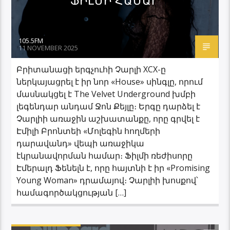
ՖԻԼՄԻ ՀԱՄԱՐ
105.5FM
11 NOVEMBER 2025
Բրիտանացի երգչուհի Չարլի XCX-ը
ներկայացրել է իր նոր «House» սինգլը, որում
մասնակցել է The Velvet Underground խմբի
լեգենդար անդամ Ջոն Քեյլը։ Երգը դարձել է
Չարլիի առաջին աշխատանքը, որը գրվել է
Էմիլի Բրոնտեի «Մոլեգին հողմերի
դարավանդ» վեպի առաջիկա
էկրանավորման համար։ Ֆիլմի ռեժիսորը
Էմերալդ Ֆենելն է, որը հայտնի է իր «Promising
Young Woman» դրամայով։ Չարլիի խոսքով՝
համագործակցության […]