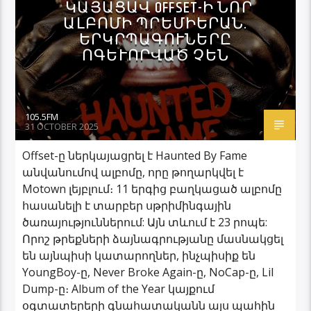
ԿԱՅԱՑԱՎ OFFSET-Ի ՆՈՐ
ԱԼԲՈՄԻ ՊՐԵՄԻԵՐԱՆ.
ԵՐԿՐՊԱԳՈՒՆԵՐԸ
ՈԳԵՒՈՐՎԱԾ ՉԵՆ
105.5FM
31 OCTOBER 2025
Offset-ը ներկայացրել է Haunted By Fame
անվանումով ալբոմը, որը թողարկվել է
Motown լեյբլում։ 11 երգից բաղկացած ալբոմը
հասանելի է տարբեր սթրիմինգային
ծառայություններում: Այն տևում է 23 րոպե:
Որոշ թրեքների ձայնագրությանը մասնակցել
են այնպիսի կատարողներ, ինչպիսիք են
YoungBoy-ը, Never Broke Again-ը, NoCap-ը, Lil
Dump-ը։ Album of the Year կայքում
օգտատերերի գնահատականն այս պահին