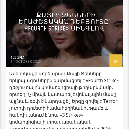
ՔԱՅԼԻ ՋԵՆՆԵՐԻ
ԵՐԱԺՇՏԱԿԱՆ ԴԵԲՅՈՒՏԸ՝
«FOURTH STRIKE» ՍԻՆԳԼՈՎ
105.5FM
14 OCTOBER 2025
Ամերիկացի գործարար Քայլի Ջենները
երկրպագուներին զարմացրել է «Fourth Strike»
դեբյուտային կոմպոզիցիայի թողարկմամբ,
որտեղ ոչ միայն կատարել է վոկալային մասը,
այլ նաև ռեփ է կարդացել: Երգը գրվել է Terror
Jr փոփ դուետի համահեղինակությամբ և
հանդիսանում է նրա «3 Strikes»
կոմպոզիցիայի տրամաբանական
շարունակությունը, որը թողարկվել էր 2016