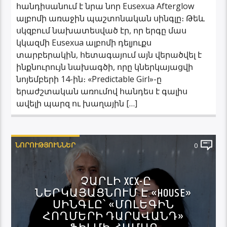
հանդիսանում է նրա նոր Eusexua Afterglow
ալբոմի առաջին պաշտոնական սինգլը։ Թեև
սկզբում նախատեսված էր, որ երգը մաս
կկազմի Eusexua ալբոմի դելյուքս
տարբերակին, հետագայում այն վերածվել է
ինքնուրույն նախագծի, որը կներկայացվի
նոյեմբերի 14-ին։ «Predictable Girl»-ը
երաժշտական առումով հանդես է գալիս
ավելի պարզ ու խաղային […]
ՆՈՐՈՒԹՅՈՒՆՆԵՐ
0
ՉԱՐԼԻ XCX-Ը
ՆԵՐԿԱՅԱՑՆՈՒՄ Է «HOUSE»
ՍԻՆԳԼԸ՝ «ՄՈԼԵԳԻՆ
ՀՈՂՄԵՐԻ ԴԱՐԱՎԱՆԴ»