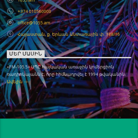
+374 010560000
office@1055.am
Հայաստան, ք. Երևան Անտառային փ. 188/16
ՄԵՐ ՄԱՍԻՆ
«FM-105.5» ՍՊԸ հայկական առաջին կոմերցիոն
ռադիոկայանն է, որը հիմնադրվել է 1994 թվականին։
Ավելին