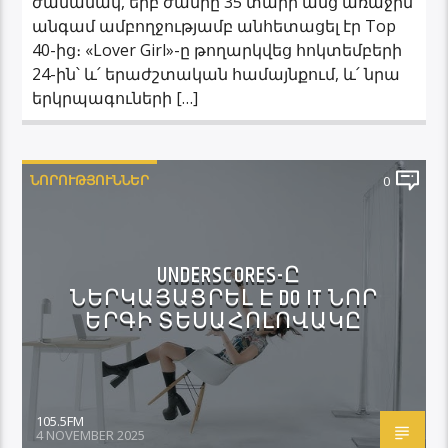
ժամանակ, երբ ժանրը 35 տարի անց առաջին
անգամ ամբողջությամբ անհետացել էր Top
40-ից։ «Lover Girl»-ը թողարկվեց հոկտեմբերի
24-ին՝ և՛ երաժշտական համայնքում, և՛ նրա
երկրպագուների […]
ՆՈՐՈՒԹՅՈՒՆՆԵՐ
0
UNDERSCORES-Ը
ՆԵՐԿԱՅԱՑՐԵԼ Է DO IT ՆՈՐ
ԵՐԳԻ ՏԵՍԱՀՈԼՈՎԱԿԸ
105.5FM
4 NOVEMBER 2025