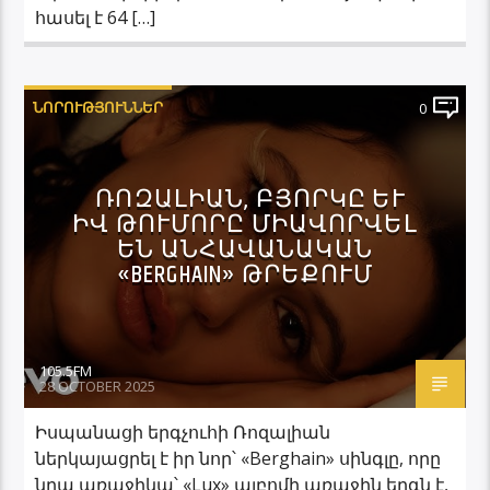
հասել է 64 […]
ՆՈՐՈՒԹՅՈՒՆՆԵՐ
0
ՌՈԶԱԼԻԱՆ, ԲՅՈՐԿԸ ԵՒ Ի
Վ ԹՈՒՄՈՐԸ ՄԻԱՎՈՐՎԵԼ Ե
Ն ԱՆՀԱՎԱՆԱԿԱՆ «
BERGHAIN» ԹՐԵՔՈՒՄ
105.5FM
28 OCTOBER 2025
Իսպանացի երգչուհի Ռոզալիան
ներկայացրել է իր նոր՝ «Berghain» սինգլը, որը
նրա առաջիկա՝ «Lux» ալբոմի առաջին երգն է,