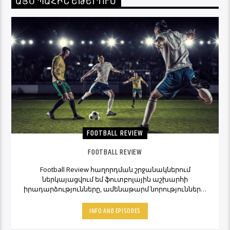
ԱՅՍ ՊԱՀԻՆ ԵԹԵՐՈՒՄ
FOOTBALL REVIEW
FOOTBALL REVIEW
Football Review հաղորդման շրջանակներում
ներկայացվում եմ ֆուտբոլային աշխարհի
իրադարձությունները, ամենաթարմ նորությունները,
ինչպես նաև նաև մեկնաբանի կարծիքներն ու
տեսակետները։ Հետևեք Լավագույնի եթերին եւ
INFO AND EPISODES
Ֆուտբոլ Ռիվյու հաղորդաշարի միջոցով մշտապես
կլինեք ֆուտբոլային աշխարհի կիզակետում։