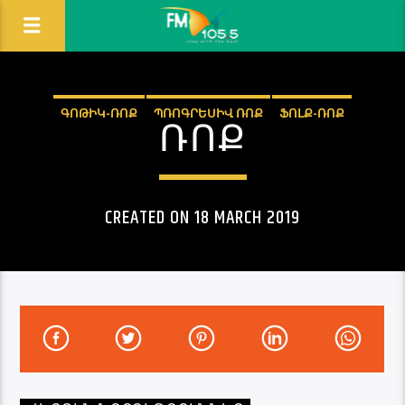
ԳՈԹԻԿ-ՌՈՔ
ՊՌՈԳՐԵՍԻՎ ՌՈՔ
ՖՈԼՔ-ՌՈՔ
ՌՈՔ
CREATED ON 18 MARCH 2019