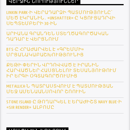
ՎԵՐՋԻՆ ՆՈՐՈՒԹՅՈՒՆՆԵՐ
LINKIN PARK-Ի ՎԵՐԱԴԱՐՁԻ ՊԱՏՄՈՒԹՅՈՒՆԸ՝
ՄԵԾ ԷԿՐԱՆԻՆ․ «UNSHATTER»-Ը ԿՑՈՒՑԱԴՐՎԻ
ՍԵՊՏԵՄԲԵՐԻ 30-ԻՆ
ԱՐԻԱՆԱ ԳՐԱՆԴԵՆ ՍՏԵՂԾԱԳՈՐԾԱԿԱՆ
ԴԱԴԱՐ Է ՎԵՐՑՆՈՒՄ
BTS-Ը ՀՐԱԺԱՐՎԵԼ Է «ԳՐԵՄՄԻ»
ՄՐՑԱՆԱԿԱԲԱՇԽՈՒԹՅՈՒՆԻՑ
ՔԵԹԻ ՓԵՐԻՆ ՎՐԴՈՎՎԱԾ Է ԻՐԱՆԻՆ
ՀԱՐՎԱԾՆԵՐ ՀԱՍՑՆԵԼՈՒ ՏԵՍԱՆՅՈՒԹՈՒՄ
ԻՐ ԵՐԳԻ ՕԳՏԱԳՈՐԾՈՒՄԻՑ
METALLICA-Ն ՊԱՏՐԱՍՏՎՈՒՄ Է ՊԱՏՄՈՒԹՅԱՆ
ՄԵՋ ԱՄԵՆԱԱՆՍՈՎՈՐ ՇՈՈՒԻՆ
STONE ISLAND-Ը ԹՈՂԱՐԿԵԼ Է ԵՐԱԺԻՇՏ NAVY BLUE-Ի
«SIR RENDER» ԱԼԲՈՄԸ