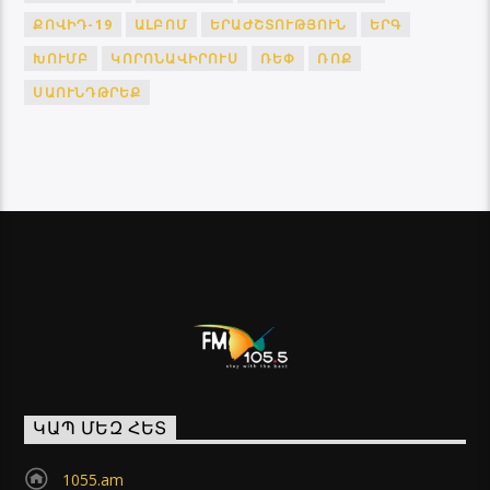
ՔՈՎԻԴ-19
ԱԼԲՈՄ
ԵՐԱԺՇՏՈՒԹՅՈՒՆ
ԵՐԳ
ԽՈՒՄԲ
ԿՈՐՈՆԱՎԻՐՈՒՍ
ՌԵՓ
ՌՈՔ
ՍԱՈՒՆԴԹՐԵՔ
ԿԱՊ ՄԵԶ ՀԵՏ
1055.am