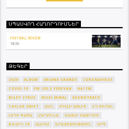
Ֆուտբոլ Ռիվյու հաղորդաշարի միջոցով մշտապես
կլինեք ֆուտբոլային աշխարհի կիզակետում։
ՍՊԱՍՎՈՂ ՀԱՂՈՐԴՈՒՄՆԵՐ
FOOTBALL REVIEW
18:30
ԹԵԳԵՐ
2020
ALBUM
ARIANA GRANDE
CORONAVIRUS
COVID-19
FM 105.5 YEREVAN
HAI FM
MILEY CYRUS
NICKI MINAJ
SOUNDTRACK
TAYLOR SWIFT
ԱՄՆ
ԲԻԼԼԻ ԱՅԼԻՇ
ԷԴ ՇԻՐԱՆ
ԼԵԴԻ ԳԱԳԱ
ՄԱԴՈՆՆԱ
ՄԱՅԼԻ ՍԱՅՐՈՒՍ
ՔՈՎԻԴ-19
ԱԼԲՈՄ
ԵՐԱԺՇՏՈՒԹՅՈՒՆ
ԵՐԳ