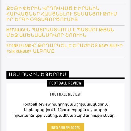
ՔԵԹԻ ՓԵՐԻՆ ՎՐԴՈՎՎԱԾ Է ԻՐԱՆԻՆ
ՀԱՐՎԱԾՆԵՐ ՀԱՍՑՆԵԼՈՒ ՏԵՍԱՆՅՈՒԹՈՒՄ
ԻՐ ԵՐԳԻ ՕԳՏԱԳՈՐԾՈՒՄԻՑ
METALLICA-Ն ՊԱՏՐԱՍՏՎՈՒՄ Է ՊԱՏՄՈՒԹՅԱՆ
ՄԵՋ ԱՄԵՆԱԱՆՍՈՎՈՐ ՇՈՈՒԻՆ
STONE ISLAND-Ը ԹՈՂԱՐԿԵԼ Է ԵՐԱԺԻՇՏ NAVY BLUE-Ի
«SIR RENDER» ԱԼԲՈՄԸ
ԱՅՍ ՊԱՀԻՆ ԵԹԵՐՈՒՄ
FOOTBALL REVIEW
FOOTBALL REVIEW
Football Review հաղորդման շրջանակներում
ներկայացվում եմ ֆուտբոլային աշխարհի
իրադարձությունները, ամենաթարմ նորությունները,
ինչպես նաև նաև մեկնաբանի կարծիքներն ու
տեսակետները։ Հետևեք Լավագույնի եթերին եւ
INFO AND EPISODES