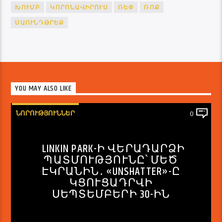
ԽՈՒՄԲ
ԿՈՐՈՆԱՎԻՐՈՒՍ
ՌԵՓ
ՌՈՔ
ՍԱՈՒՆԴԹՐԵՔ
YOU MAY ALSO LIKE
ՆՈՐՈՒԹՅՈՒՆՆԵՐ
0
LINKIN PARK-Ի ՎԵՐԱԴԱՐՁԻ
ՊԱՏՄՈՒԹՅՈՒՆԸ՝ ՄԵԾ
ԷԿՐԱՆԻՆ․ «UNSHATTER»-Ը
ԿՑՈՒՑԱԴՐՎԻ
ՍԵՊՏԵՄԲԵՐԻ 30-ԻՆ