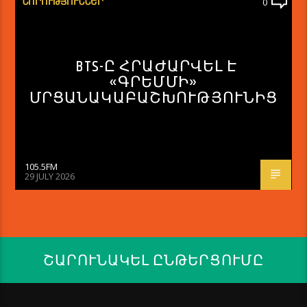
ՆՈՐՈՒԹՅՈՒՆՆԵՐ
0
BTS-Ը ՀՐԱԺԱՐՎԵԼ Է
«ԳՐԵՄՄԻ»
ՄՐՑԱՆԱԿԱԲԱՇԽՈՒԹՅՈՒՆԻՑ
105.5FM
29 JULY 2026
ՇԱՐՈՒՆԱԿԵԼ ԸՆԹԵՐՑՈՒՄԸ