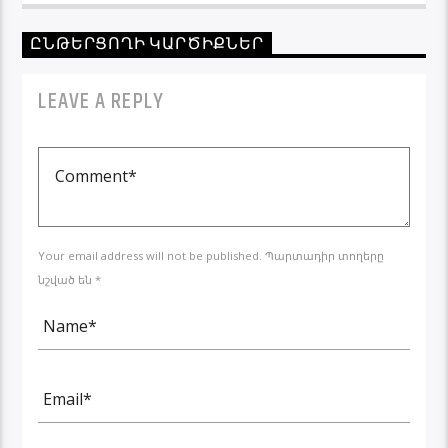
ԸՆԹԵՐՑՈՂԻ ԿԱՐԾԻՔՆԵՐ
LEAVE A REPLY
Your email address will not be published. Պարտադիր տողերը
նշված են *