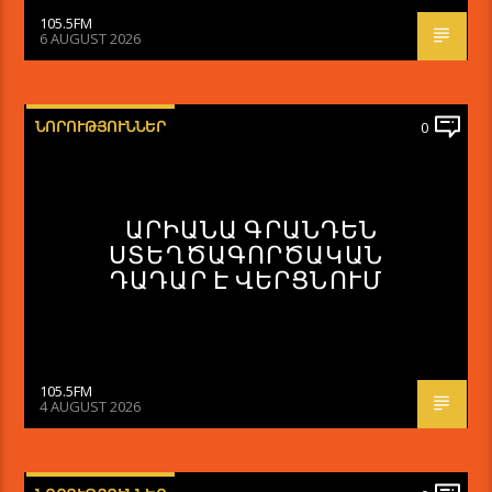
105.5FM
6 AUGUST 2026
ՆՈՐՈՒԹՅՈՒՆՆԵՐ
0
ԱՐԻԱՆԱ ԳՐԱՆԴԵՆ
ՍՏԵՂԾԱԳՈՐԾԱԿԱՆ
ԴԱԴԱՐ Է ՎԵՐՑՆՈՒՄ
105.5FM
4 AUGUST 2026