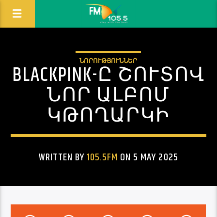
ՆՈՐՈՒԹՅՈՒՆՆԵՐ
BLACKPINK-Ը ՇՈՒՏՈՎ
ՆՈՐ ԱԼԲՈՄ
ԿԹՈՂԱՐԿԻ
WRITTEN BY
105.5FM
ON 5 MAY 2025