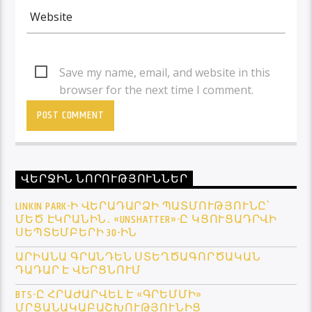
Save my name, email, and website in this
browser for the next time I comment.
ՎԵՐՋԻՆ ՆՈՐՈՒԹՅՈՒՆՆԵՐ
LINKIN PARK-Ի ՎԵՐԱԴԱՐՁԻ ՊԱՏՄՈՒԹՅՈՒՆԸ՝
ՄԵԾ ԷԿՐԱՆԻՆ․ «UNSHATTER»-Ը ԿՑՈՒՑԱԴՐՎԻ
ՍԵՊՏԵՄԲԵՐԻ 30-ԻՆ
ԱՐԻԱՆԱ ԳՐԱՆԴԵՆ ՍՏԵՂԾԱԳՈՐԾԱԿԱՆ
ԴԱԴԱՐ Է ՎԵՐՑՆՈՒՄ
BTS-Ը ՀՐԱԺԱՐՎԵԼ Է «ԳՐԵՄՄԻ»
ՄՐՑԱՆԱԿԱԲԱՇԽՈՒԹՅՈՒՆԻՑ