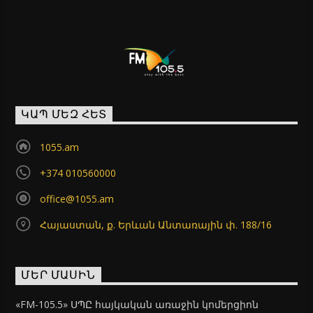
ԿԱՊ ՄԵԶ ՀԵՏ
1055.am
+374 010560000
office@1055.am
Հայաստան, ք. Երևան Անտառային փ. 188/16
ՄԵՐ ՄԱՍԻՆ
«FM-105.5» ՍՊԸ հայկական առաջին կոմերցիոն