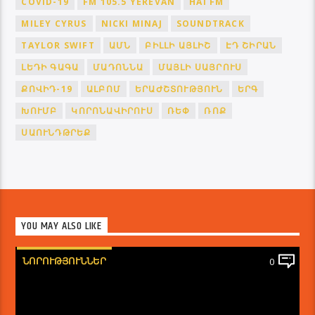
COVID-19
FM 105.5 YEREVAN
HAI FM
MILEY CYRUS
NICKI MINAJ
SOUNDTRACK
TAYLOR SWIFT
ԱՄՆ
ԲԻԼԼԻ ԱՅԼԻՇ
ԷԴ ՇԻՐԱՆ
ԼԵԴԻ ԳԱԳԱ
ՄԱԴՈՆՆԱ
ՄԱՅԼԻ ՍԱՅՐՈՒՍ
ՔՈՎԻԴ-19
ԱԼԲՈՄ
ԵՐԱԺՇՏՈՒԹՅՈՒՆ
ԵՐԳ
ԽՈՒՄԲ
ԿՈՐՈՆԱՎԻՐՈՒՍ
ՌԵՓ
ՌՈՔ
ՍԱՈՒՆԴԹՐԵՔ
YOU MAY ALSO LIKE
ՆՈՐՈՒԹՅՈՒՆՆԵՐ
0