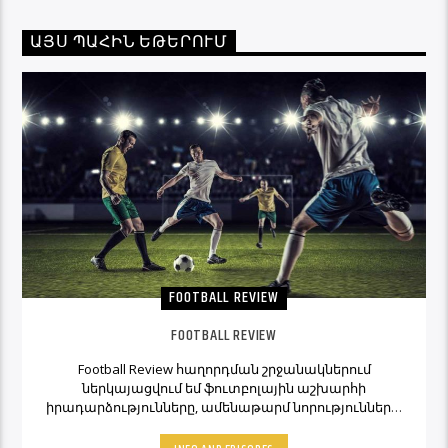
ԱՅՍ ՊԱՀԻՆ ԵԹԵՐՈՒՄ
FOOTBALL REVIEW
FOOTBALL REVIEW
Football Review հաղորդման շրջանակներում
ներկայացվում եմ ֆուտբոլային աշխարհի
իրադարձությունները, ամենաթարմ նորությունները,
ինչպես նաև նաև մեկնաբանի կարծիքներն ու
տեսակետները։ Հետևեք Լավագույնի եթերին եւ