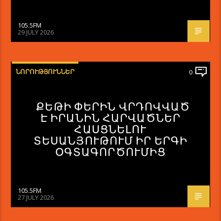
105.5FM
29 JULY 2026
ՆՈՐՈՒԹՅՈՒՆՆԵՐ
0
ՔԵԹԻ ՓԵՐԻՆ ՎՐԴՈՎՎԱԾ
Է ԻՐԱՆԻՆ ՀԱՐՎԱԾՆԵՐ
ՀԱՍՑՆԵԼՈՒ
ՏԵՍԱՆՅՈՒԹՈՒՄ ԻՐ ԵՐԳԻ
ՕԳՏԱԳՈՐԾՈՒՄԻՑ
105.5FM
27 JULY 2026