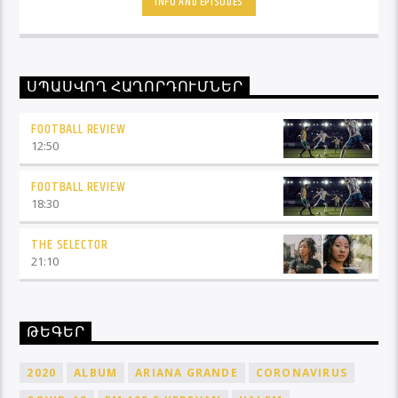
INFO AND EPISODES
Ֆուտբոլ Ռիվյու հաղորդաշարի միջոցով մշտապես
կլինեք ֆուտբոլային աշխարհի կիզակետում։
ՍՊԱՍՎՈՂ ՀԱՂՈՐԴՈՒՄՆԵՐ
FOOTBALL REVIEW
12:50
FOOTBALL REVIEW
18:30
THE SELECTOR
21:10
ԹԵԳԵՐ
2020
ALBUM
ARIANA GRANDE
CORONAVIRUS