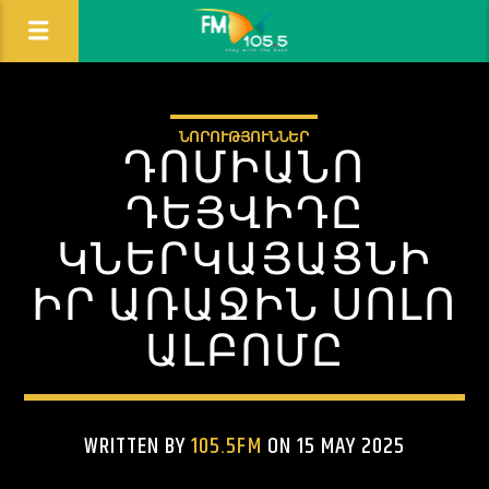
ՆՈՐՈՒԹՅՈՒՆՆԵՐ
ԴՈՄԻԱՆՈ
ԴԵՅՎԻԴԸ
ԿՆԵՐԿԱՅԱՑՆԻ
ԻՐ ԱՌԱՋԻՆ ՍՈԼՈ
ԱԼԲՈՄԸ
WRITTEN BY
105.5FM
ON 15 MAY 2025