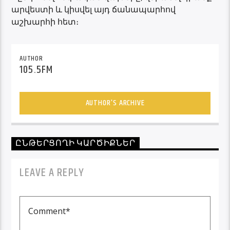
արվեստի և կիսվել այդ ճանապարհով
աշխարհի հետ։
AUTHOR
105.5FM
AUTHOR'S ARCHIVE
ԸՆԹԵՐՑՈՂԻ ԿԱՐԾԻՔՆԵՐ
LEAVE A REPLY