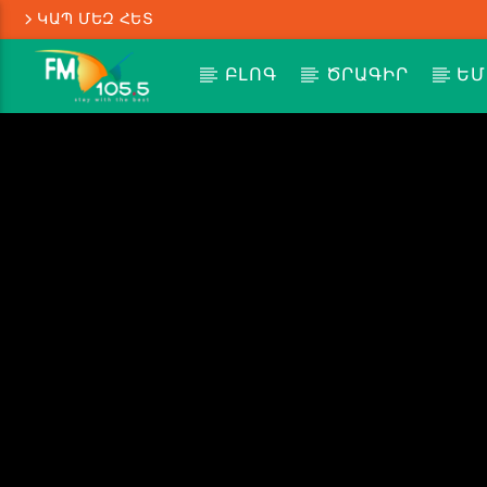
ԿԱՊ ՄԵԶ ՀԵՏ
ԲԼՈԳ
ԾՐԱԳԻՐ
ԵՄ