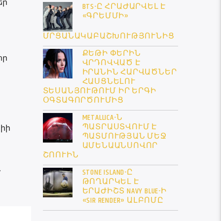
եր
BTS-Ը ՀՐԱԺԱՐՎԵԼ Է
«ԳՐԵՄՄԻ»
ՄՐՑԱՆԱԿԱԲԱՇԽՈՒԹՅՈՒՆԻՑ
ՔԵԹԻ ՓԵՐԻՆ
որ
ՎՐԴՈՎՎԱԾ Է
ԻՐԱՆԻՆ ՀԱՐՎԱԾՆԵՐ
ՀԱՍՑՆԵԼՈՒ
ՏԵՍԱՆՅՈՒԹՈՒՄ ԻՐ ԵՐԳԻ
ՕԳՏԱԳՈՐԾՈՒՄԻՑ
METALLICA-Ն
ՊԱՏՐԱՍՏՎՈՒՄ Է
սիի
ՊԱՏՄՈՒԹՅԱՆ ՄԵՋ
ԱՄԵՆԱԱՆՍՈՎՈՐ
ՇՈՈՒԻՆ
,
STONE ISLAND-Ը
ԹՈՂԱՐԿԵԼ Է
ԵՐԱԺԻՇՏ NAVY BLUE-Ի
«SIR RENDER» ԱԼԲՈՄԸ