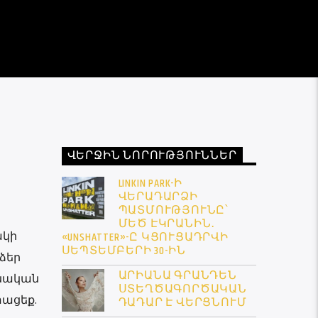
ՎԵՐՋԻՆ ՆՈՐՈՒԹՅՈՒՆՆԵՐ
LINKIN PARK-Ի
ՎԵՐԱԴԱՐՁԻ
ՊԱՏՄՈՒԹՅՈՒՆԸ՝
ՄԵԾ ԷԿՐԱՆԻՆ․
ակի
«UNSHATTER»-Ը ԿՑՈՒՑԱԴՐՎԻ
ՍԵՊՏԵՄԲԵՐԻ 30-ԻՆ
 ձեր
ԱՐԻԱՆԱ ԳՐԱՆԴԵՆ
անական
ՍՏԵՂԾԱԳՈՐԾԱԿԱՆ
տացեք.
ԴԱԴԱՐ Է ՎԵՐՑՆՈՒՄ