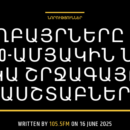
ՆՈՐՈՒԹՅՈՒՆՆԵՐ
ՂԲԱՅՐՆԵՐԸ
20-ԱՄՅԱԿԻՆ
ԿԱ ՇՐՋԱԳԱՅ
ԱՍՇՏԱԲՆԵ
WRITTEN BY
105.5FM
ON 16 JUNE 2025