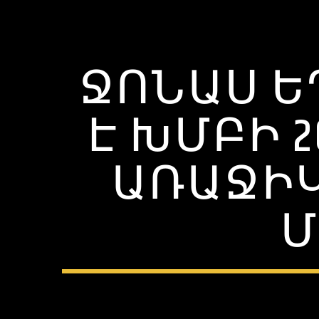
ՋՈՆԱՍ Ե
Է ԽՄԲԻ 
ԱՌԱՋԻ
Մ