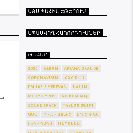
ԱՅՍ ՊԱՀԻՆ ԵԹԵՐՈՒՄ
ՍՊԱՍՎՈՂ ՀԱՂՈՐԴՈՒՄՆԵՐ
ԹԵԳԵՐ
2020
ALBUM
ARIANA GRANDE
CORONAVIRUS
COVID-19
FM 105.5 YEREVAN
HAI FM
MILEY CYRUS
NICKI MINAJ
SOUNDTRACK
TAYLOR SWIFT
ԱՄՆ
ԲԻԼԼԻ ԱՅԼԻՇ
ԷԴ ՇԻՐԱՆ
ԼԵԴԻ ԳԱԳԱ
ՄԱԴՈՆՆԱ
ՄԱՅԼԻ ՍԱՅՐՈՒՍ
ՔՈՎԻԴ-19