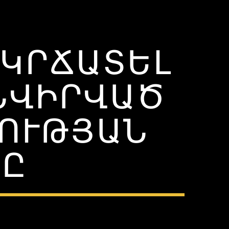
 ԿՐՃԱՏԵԼ
 ՆՎԻՐՎԱԾ
ՈՒԹՅԱՆ
ՐԸ