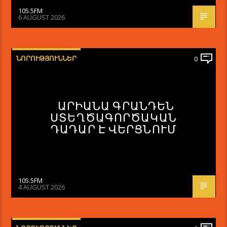
105.5FM
6 AUGUST 2026
ՆՈՐՈՒԹՅՈՒՆՆԵՐ
0
ԱՐԻԱՆԱ ԳՐԱՆԴԵՆ
ՍՏԵՂԾԱԳՈՐԾԱԿԱՆ
ԴԱԴԱՐ Է ՎԵՐՑՆՈՒՄ
105.5FM
4 AUGUST 2026