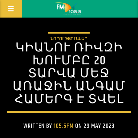
ՆՈՐՈՒԹՅՈՒՆՆԵՐ
ԿԻԱՆՈՒ ՌԻՎԶԻ
ԽՈՒՄԲԸ 20
ՏԱՐՎԱ ՄԵՋ
ԱՌԱՋԻՆ ԱՆԳԱՄ
ՀԱՄԵՐԳ Է ՏՎԵԼ
WRITTEN BY
105.5FM
ON 29 MAY 2023