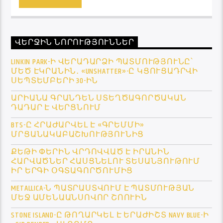
ՎԵՐՋԻՆ ՆՈՐՈՒԹՅՈՒՆՆԵՐ
LINKIN PARK-Ի ՎԵՐԱԴԱՐՁԻ ՊԱՏՄՈՒԹՅՈՒՆԸ՝
ՄԵԾ ԷԿՐԱՆԻՆ․ «UNSHATTER»-Ը ԿՑՈՒՑԱԴՐՎԻ
ՍԵՊՏԵՄԲԵՐԻ 30-ԻՆ
ԱՐԻԱՆԱ ԳՐԱՆԴԵՆ ՍՏԵՂԾԱԳՈՐԾԱԿԱՆ
ԴԱԴԱՐ Է ՎԵՐՑՆՈՒՄ
BTS-Ը ՀՐԱԺԱՐՎԵԼ Է «ԳՐԵՄՄԻ»
ՄՐՑԱՆԱԿԱԲԱՇԽՈՒԹՅՈՒՆԻՑ
ՔԵԹԻ ՓԵՐԻՆ ՎՐԴՈՎՎԱԾ Է ԻՐԱՆԻՆ
ՀԱՐՎԱԾՆԵՐ ՀԱՍՑՆԵԼՈՒ ՏԵՍԱՆՅՈՒԹՈՒՄ
ԻՐ ԵՐԳԻ ՕԳՏԱԳՈՐԾՈՒՄԻՑ
METALLICA-Ն ՊԱՏՐԱՍՏՎՈՒՄ Է ՊԱՏՄՈՒԹՅԱՆ
ՄԵՋ ԱՄԵՆԱԱՆՍՈՎՈՐ ՇՈՈՒԻՆ
STONE ISLAND-Ը ԹՈՂԱՐԿԵԼ Է ԵՐԱԺԻՇՏ NAVY BLUE-Ի