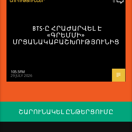
ՆՈՐՈՒԹՅՈՒՆՆԵՐ
0
BTS-Ը ՀՐԱԺԱՐՎԵԼ Է
«ԳՐԵՄՄԻ»
ՄՐՑԱՆԱԿԱԲԱՇԽՈՒԹՅՈՒՆԻՑ
105.5FM
29 JULY 2026
ՇԱՐՈՒՆԱԿԵԼ ԸՆԹԵՐՑՈՒՄԸ