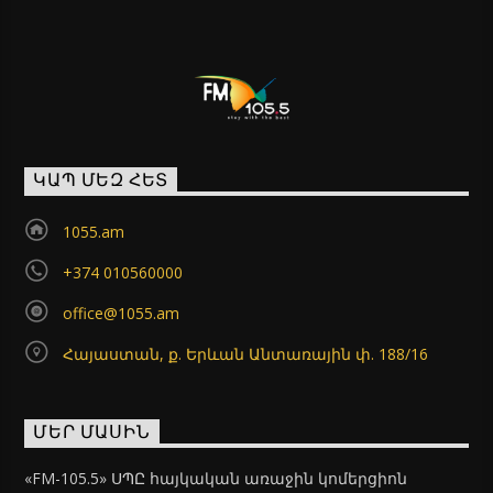
ԿԱՊ ՄԵԶ ՀԵՏ
1055.am
+374 010560000
office@1055.am
Հայաստան, ք. Երևան Անտառային փ. 188/16
ՄԵՐ ՄԱՍԻՆ
«FM-105.5» ՍՊԸ հայկական առաջին կոմերցիոն