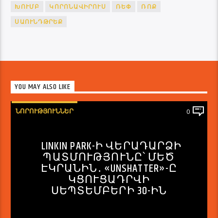
ԽՈՒՄԲ
ԿՈՐՈՆԱՎԻՐՈՒՍ
ՌԵՓ
ՌՈՔ
ՍԱՈՒՆԴԹՐԵՔ
YOU MAY ALSO LIKE
ՆՈՐՈՒԹՅՈՒՆՆԵՐ
0
LINKIN PARK-Ի ՎԵՐԱԴԱՐՁԻ
ՊԱՏՄՈՒԹՅՈՒՆԸ՝ ՄԵԾ
ԷԿՐԱՆԻՆ․ «UNSHATTER»-Ը
ԿՑՈՒՑԱԴՐՎԻ
ՍԵՊՏԵՄԲԵՐԻ 30-ԻՆ