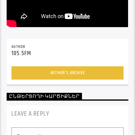
AUTHOR
105.5FM
AUTHOR'S ARCHIVE
ԸՆԹԵՐՑՈՂԻ ԿԱՐԾԻՔՆԵՐ
LEAVE A REPLY