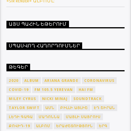
«SIR RENDER» ԱԼԲՈՄԸ
ԱՅՍ ՊԱՀԻՆ ԵԹԵՐՈՒՄ
ՍՊԱՍՎՈՂ ՀԱՂՈՐԴՈՒՄՆԵՐ
ԹԵԳԵՐ
2020
ALBUM
ARIANA GRANDE
CORONAVIRUS
COVID-19
FM 105.5 YEREVAN
HAI FM
MILEY CYRUS
NICKI MINAJ
SOUNDTRACK
TAYLOR SWIFT
ԱՄՆ
ԲԻԼԼԻ ԱՅԼԻՇ
ԷԴ ՇԻՐԱՆ
ԼԵԴԻ ԳԱԳԱ
ՄԱԴՈՆՆԱ
ՄԱՅԼԻ ՍԱՅՐՈՒՍ
ՔՈՎԻԴ-19
ԱԼԲՈՄ
ԵՐԱԺՇՏՈՒԹՅՈՒՆ
ԵՐԳ