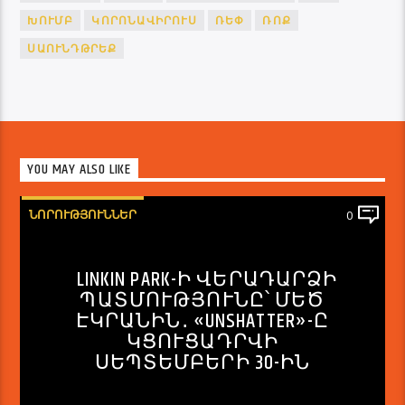
ԽՈՒՄԲ
ԿՈՐՈՆԱՎԻՐՈՒՍ
ՌԵՓ
ՌՈՔ
ՍԱՈՒՆԴԹՐԵՔ
YOU MAY ALSO LIKE
ՆՈՐՈՒԹՅՈՒՆՆԵՐ
0
LINKIN PARK-Ի ՎԵՐԱԴԱՐՁԻ
ՊԱՏՄՈՒԹՅՈՒՆԸ՝ ՄԵԾ
ԷԿՐԱՆԻՆ․ «UNSHATTER»-Ը
ԿՑՈՒՑԱԴՐՎԻ
ՍԵՊՏԵՄԲԵՐԻ 30-ԻՆ