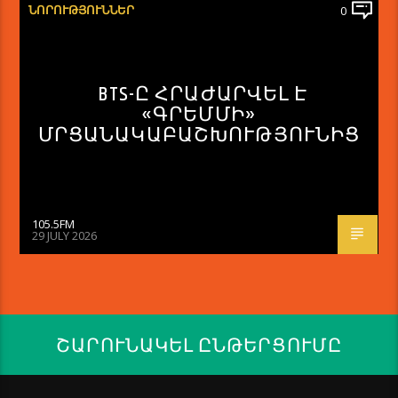
ՆՈՐՈՒԹՅՈՒՆՆԵՐ
0
BTS-Ը ՀՐԱԺԱՐՎԵԼ Է
«ԳՐԵՄՄԻ»
ՄՐՑԱՆԱԿԱԲԱՇԽՈՒԹՅՈՒՆԻՑ
105.5FM
29 JULY 2026
ՇԱՐՈՒՆԱԿԵԼ ԸՆԹԵՐՑՈՒՄԸ