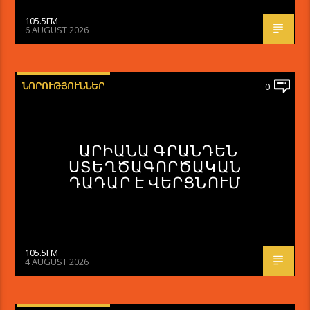
105.5FM
6 AUGUST 2026
ՆՈՐՈՒԹՅՈՒՆՆԵՐ
0
ԱՐԻԱՆԱ ԳՐԱՆԴԵՆ
ՍՏԵՂԾԱԳՈՐԾԱԿԱՆ
ԴԱԴԱՐ Է ՎԵՐՑՆՈՒՄ
105.5FM
4 AUGUST 2026