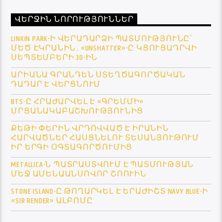
ՎԵՐՋԻՆ ՆՈՐՈՒԹՅՈՒՆՆԵՐ
LINKIN PARK-Ի ՎԵՐԱԴԱՐՁԻ ՊԱՏՄՈՒԹՅՈՒՆԸ՝
ՄԵԾ ԷԿՐԱՆԻՆ․ «UNSHATTER»-Ը ԿՑՈՒՑԱԴՐՎԻ
ՍԵՊՏԵՄԲԵՐԻ 30-ԻՆ
ԱՐԻԱՆԱ ԳՐԱՆԴԵՆ ՍՏԵՂԾԱԳՈՐԾԱԿԱՆ
ԴԱԴԱՐ Է ՎԵՐՑՆՈՒՄ
BTS-Ը ՀՐԱԺԱՐՎԵԼ Է «ԳՐԵՄՄԻ»
ՄՐՑԱՆԱԿԱԲԱՇԽՈՒԹՅՈՒՆԻՑ
ՔԵԹԻ ՓԵՐԻՆ ՎՐԴՈՎՎԱԾ Է ԻՐԱՆԻՆ
ՀԱՐՎԱԾՆԵՐ ՀԱՍՑՆԵԼՈՒ ՏԵՍԱՆՅՈՒԹՈՒՄ
ԻՐ ԵՐԳԻ ՕԳՏԱԳՈՐԾՈՒՄԻՑ
METALLICA-Ն ՊԱՏՐԱՍՏՎՈՒՄ Է ՊԱՏՄՈՒԹՅԱՆ
ՄԵՋ ԱՄԵՆԱԱՆՍՈՎՈՐ ՇՈՈՒԻՆ
STONE ISLAND-Ը ԹՈՂԱՐԿԵԼ Է ԵՐԱԺԻՇՏ NAVY BLUE-Ի
«SIR RENDER» ԱԼԲՈՄԸ