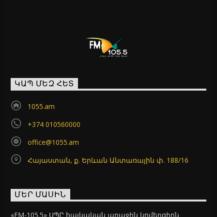
ԿԱՊ ՄԵԶ ՀԵՏ
1055.am
+374 010560000
office@1055.am
Հայաստան, ք. Երևան Անտառային փ. 188/16
ՄԵՐ ՄԱՍԻՆ
«FM-105.5» ՍՊԸ հայկական առաջին կոմերցիոն