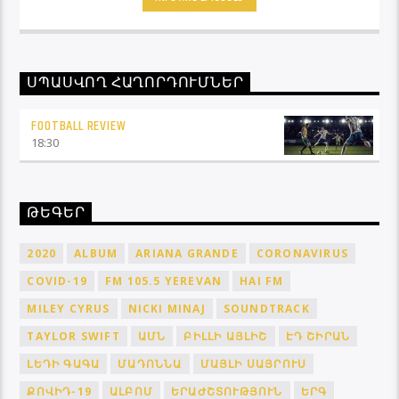
Ֆուտբոլ Ռիվյու հաղորդաշարի միջոցով մշտապես
կլինեք ֆուտբոլային աշխարհի կիզակետում։
ՍՊԱՍՎՈՂ ՀԱՂՈՐԴՈՒՄՆԵՐ
FOOTBALL REVIEW
18:30
ԹԵԳԵՐ
2020
ALBUM
ARIANA GRANDE
CORONAVIRUS
COVID-19
FM 105.5 YEREVAN
HAI FM
MILEY CYRUS
NICKI MINAJ
SOUNDTRACK
TAYLOR SWIFT
ԱՄՆ
ԲԻԼԼԻ ԱՅԼԻՇ
ԷԴ ՇԻՐԱՆ
ԼԵԴԻ ԳԱԳԱ
ՄԱԴՈՆՆԱ
ՄԱՅԼԻ ՍԱՅՐՈՒՍ
ՔՈՎԻԴ-19
ԱԼԲՈՄ
ԵՐԱԺՇՏՈՒԹՅՈՒՆ
ԵՐԳ