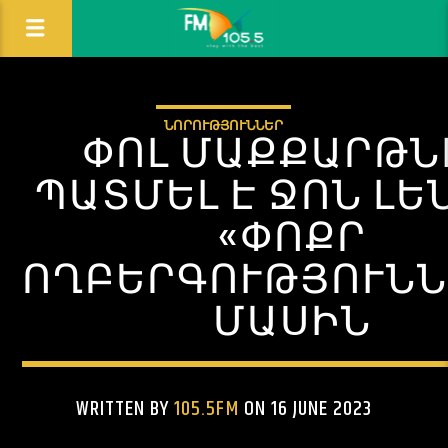
ՆՈՐՈՒԹՅՈՒՆՆԵՐ
ՓՈԼ ՄԱՔՔԱՐԹՆ
ՊԱՏՄԵԼ Է ՋՈՆ ԼԵ
«ՓՈՔՐ
ՈՂԲԵՐԳՈՒԹՅՈՒՆՆ
ՄԱՍԻՆ
WRITTEN BY
105.5FM
ON 16 JUNE 2023