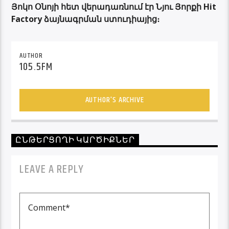
Յոկո Օնոյի հետ վերադառնում էր Նյու Յորքի Hit
Factory ձայնագրման ստուդիայից։
AUTHOR
105.5FM
AUTHOR'S ARCHIVE
ԸՆԹԵՐՑՈՂԻ ԿԱՐԾԻՔՆԵՐ
LEAVE A REPLY