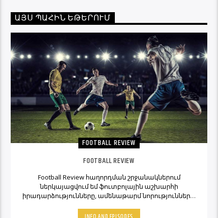
ԱՅՍ ՊԱՀԻՆ ԵԹԵՐՈՒՄ
FOOTBALL REVIEW
FOOTBALL REVIEW
Football Review հաղորդման շրջանակներում
ներկայացվում եմ ֆուտբոլային աշխարհի
իրադարձությունները, ամենաթարմ նորությունները,
ինչպես նաև նաև մեկնաբանի կարծիքներն ու
տեսակետները։ Հետևեք Լավագույնի եթերին եւ
INFO AND EPISODES