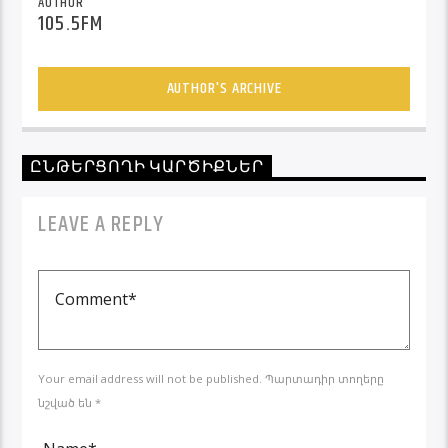
AUTHOR
105.5FM
AUTHOR'S ARCHIVE
ԸՆԹԵՐՑՈՂԻ ԿԱՐԾԻՔՆԵՐ
LEAVE A REPLY
Your email address will not be published. Պարտադիր տողերը
նշված են *