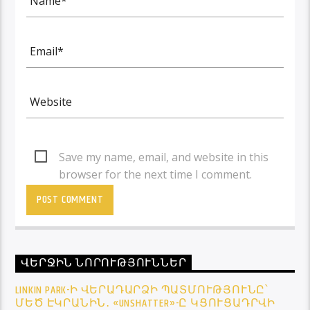
Save my name, email, and website in this
browser for the next time I comment.
ՎԵՐՋԻՆ ՆՈՐՈՒԹՅՈՒՆՆԵՐ
LINKIN PARK-Ի ՎԵՐԱԴԱՐՁԻ ՊԱՏՄՈՒԹՅՈՒՆԸ՝
ՄԵԾ ԷԿՐԱՆԻՆ․ «UNSHATTER»-Ը ԿՑՈՒՑԱԴՐՎԻ