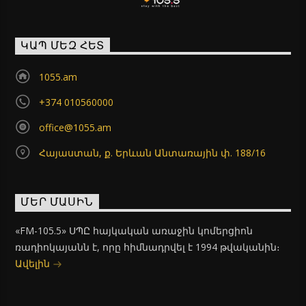
ԿԱՊ ՄԵԶ ՀԵՏ
1055.am
+374 010560000
office@1055.am
Հայաստան, ք. Երևան Անտառային փ. 188/16
ՄԵՐ ՄԱՍԻՆ
«FM-105.5» ՍՊԸ հայկական առաջին կոմերցիոն
ռադիոկայանն է, որը հիմնադրվել է 1994 թվականին։
Ավելին