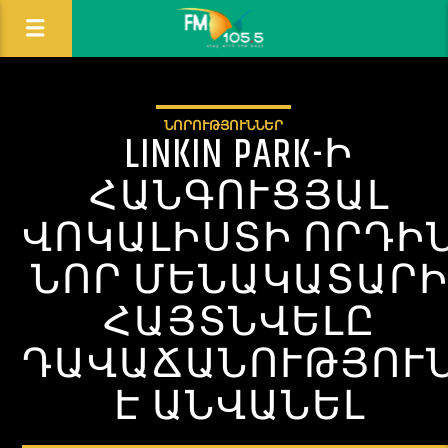
ՆՈՐՈՒԹՅՈՒՆՆԵՐ
LINKIN PARK-Ի
ՀԱՆԳՈՒՑՅԱԼ
ՎՈԿԱԼԻՍՏԻ ՈՐԴԻ
ՆՈՐ ՄԵՆԱԿԱՏԱՐ
ՀԱՅՏՆՎԵԼԸ
ԴԱՎԱՃԱՆՈՒԹՅՈՒ
Է ԱՆՎԱՆԵԼ