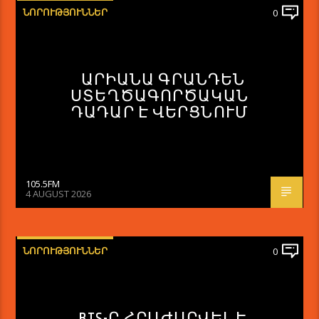
ՆՈՐՈՒԹՅՈՒՆՆԵՐ
0
ԱՐԻԱՆԱ ԳՐԱՆԴԵՆ
ՍՏԵՂԾԱԳՈՐԾԱԿԱՆ
ԴԱԴԱՐ Է ՎԵՐՑՆՈՒՄ
105.5FM
4 AUGUST 2026
ՆՈՐՈՒԹՅՈՒՆՆԵՐ
0
BTS-Ը ՀՐԱԺԱՐՎԵԼ Է