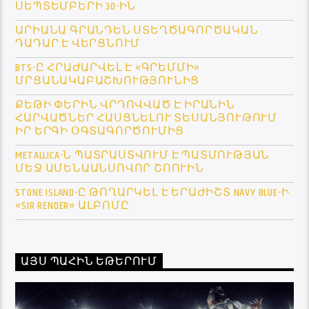
ՍԵՊՏԵՄԲԵՐԻ 30-ԻՆ
ԱՐԻԱՆԱ ԳՐԱՆԴԵՆ ՍՏԵՂԾԱԳՈՐԾԱԿԱՆ
ԴԱԴԱՐ Է ՎԵՐՑՆՈՒՄ
BTS-Ը ՀՐԱԺԱՐՎԵԼ Է «ԳՐԵՄՄԻ»
ՄՐՑԱՆԱԿԱԲԱՇԽՈՒԹՅՈՒՆԻՑ
ՔԵԹԻ ՓԵՐԻՆ ՎՐԴՈՎՎԱԾ Է ԻՐԱՆԻՆ
ՀԱՐՎԱԾՆԵՐ ՀԱՍՑՆԵԼՈՒ ՏԵՍԱՆՅՈՒԹՈՒՄ
ԻՐ ԵՐԳԻ ՕԳՏԱԳՈՐԾՈՒՄԻՑ
METALLICA-Ն ՊԱՏՐԱՍՏՎՈՒՄ Է ՊԱՏՄՈՒԹՅԱՆ
ՄԵՋ ԱՄԵՆԱԱՆՍՈՎՈՐ ՇՈՈՒԻՆ
STONE ISLAND-Ը ԹՈՂԱՐԿԵԼ Է ԵՐԱԺԻՇՏ NAVY BLUE-Ի
«SIR RENDER» ԱԼԲՈՄԸ
ԱՅՍ ՊԱՀԻՆ ԵԹԵՐՈՒՄ