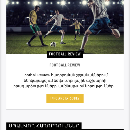
FOOTBALL REVIEW
FOOTBALL REVIEW
Football Review հաղորդման շրջանակներում
ներկայացվում եմ ֆուտբոլային աշխարհի
իրադարձությունները, ամենաթարմ նորությունները,
ինչպես նաև նաև մեկնաբանի կարծիքներն ու
տեսակետները։ Հետևեք Լավագույնի եթերին եւ
INFO AND EPISODES
Ֆուտբոլ Ռիվյու հաղորդաշարի միջոցով մշտապես
կլինեք ֆուտբոլային աշխարհի կիզակետում։
ՍՊԱՍՎՈՂ ՀԱՂՈՐԴՈՒՄՆԵՐ