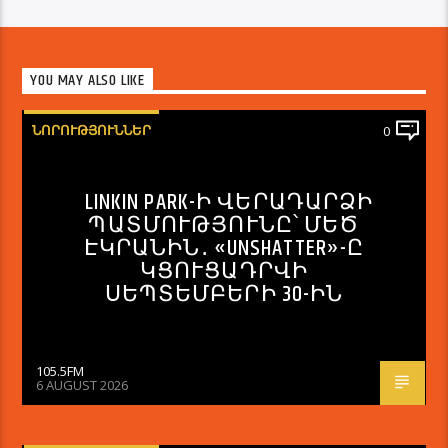
YOU MAY ALSO LIKE
ՆՈՐՈՒԹՅՈՒՆՆԵՐ
0
LINKIN PARK-Ի ՎԵՐԱԴԱՐՁԻ
ՊԱՏՄՈՒԹՅՈՒՆԸ՝ ՄԵԾ
ԷԿՐԱՆԻՆ․ «UNSHATTER»-Ը
ԿՑՈՒՑԱԴՐՎԻ
ՍԵՊՏԵՄԲԵՐԻ 30-ԻՆ
105.5FM
6 AUGUST 2026