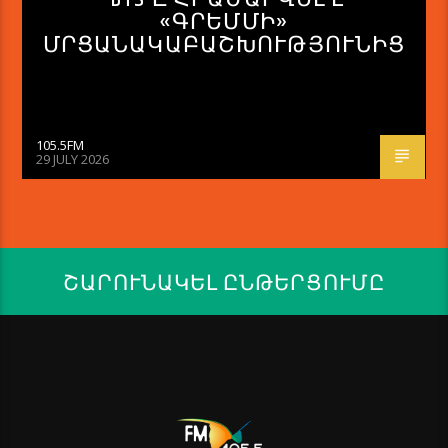
«ԳՐԵՄՄԻ»
ՄՐՑԱՆԱԿԱԲԱՇԽՈՒԹՅՈՒՆԻՑ
105.5FM
29 JULY 2026
ՇԱՐՈՒՆԱԿԵԼ ԸՆԹԵՐՑՈՒՄԸ