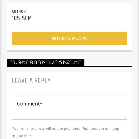
AUTHOR
105.5FM
AUTHOR'S ARCHIVE
ԸՆԹԵՐՑՈՂԻ ԿԱՐԾԻՔՆԵՐ
LEAVE A REPLY
Your email address will not be published. Պարտադիր տողերը
նշված են *