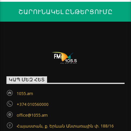
ՇԱՐՈՒՆԱԿԵԼ ԸՆԹԵՐՑՈՒՄԸ
ԿԱՊ ՄԵԶ ՀԵՏ
1055.am
+374 010560000
office@1055.am
Հայաստան, ք. Երևան Անտառային փ. 188/16