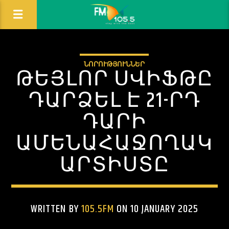
ՆՈՐՈՒԹՅՈՒՆՆԵՐ
ԹԵՅԼՈՐ ՍՎԻՖԹԸ
ԴԱՐՁԵԼ Է 21-ՐԴ
ԴԱՐԻ
ԱՄԵՆԱՀԱՋՈՂԱԿ
ԱՐՏԻՍՏԸ
WRITTEN BY
105.5FM
ON 10 JANUARY 2025