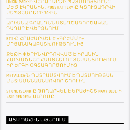
LINKIN PARK-Ի ՎԵՐԱԴԱՐՁԻ ՊԱՏՄՈՒԹՅՈՒՆԸ՝
ՄԵԾ ԷԿՐԱՆԻՆ․ «UNSHATTER»-Ը ԿՑՈՒՑԱԴՐՎԻ
ՍԵՊՏԵՄԲԵՐԻ 30-ԻՆ
ԱՐԻԱՆԱ ԳՐԱՆԴԵՆ ՍՏԵՂԾԱԳՈՐԾԱԿԱՆ
ԴԱԴԱՐ Է ՎԵՐՑՆՈՒՄ
BTS-Ը ՀՐԱԺԱՐՎԵԼ Է «ԳՐԵՄՄԻ»
ՄՐՑԱՆԱԿԱԲԱՇԽՈՒԹՅՈՒՆԻՑ
ՔԵԹԻ ՓԵՐԻՆ ՎՐԴՈՎՎԱԾ Է ԻՐԱՆԻՆ
ՀԱՐՎԱԾՆԵՐ ՀԱՍՑՆԵԼՈՒ ՏԵՍԱՆՅՈՒԹՈՒՄ
ԻՐ ԵՐԳԻ ՕԳՏԱԳՈՐԾՈՒՄԻՑ
METALLICA-Ն ՊԱՏՐԱՍՏՎՈՒՄ Է ՊԱՏՄՈՒԹՅԱՆ
ՄԵՋ ԱՄԵՆԱԱՆՍՈՎՈՐ ՇՈՈՒԻՆ
STONE ISLAND-Ը ԹՈՂԱՐԿԵԼ Է ԵՐԱԺԻՇՏ NAVY BLUE-Ի
«SIR RENDER» ԱԼԲՈՄԸ
ԱՅՍ ՊԱՀԻՆ ԵԹԵՐՈՒՄ