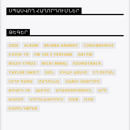
ՍՊԱՍՎՈՂ ՀԱՂՈՐԴՈՒՄՆԵՐ
ԹԵԳԵՐ
2020
ALBUM
ARIANA GRANDE
CORONAVIRUS
COVID-19
FM 105.5 YEREVAN
HAI FM
MILEY CYRUS
NICKI MINAJ
SOUNDTRACK
TAYLOR SWIFT
ԱՄՆ
ԲԻԼԼԻ ԱՅԼԻՇ
ԷԴ ՇԻՐԱՆ
ԼԵԴԻ ԳԱԳԱ
ՄԱԴՈՆՆԱ
ՄԱՅԼԻ ՍԱՅՐՈՒՍ
ՔՈՎԻԴ-19
ԱԼԲՈՄ
ԵՐԱԺՇՏՈՒԹՅՈՒՆ
ԵՐԳ
ԽՈՒՄԲ
ԿՈՐՈՆԱՎԻՐՈՒՍ
ՌԵՓ
ՌՈՔ
ՍԱՈՒՆԴԹՐԵՔ