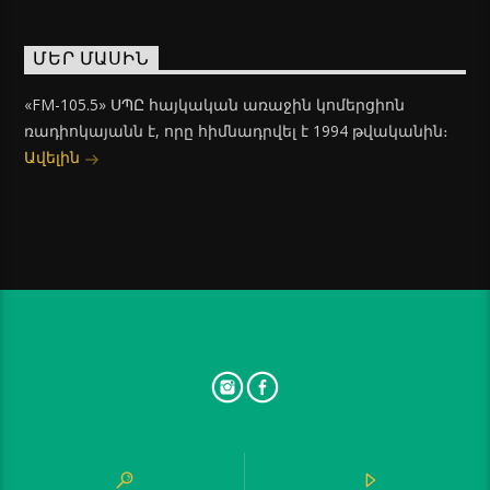
ՄԵՐ ՄԱՍԻՆ
«FM-105.5» ՍՊԸ հայկական առաջին կոմերցիոն
ռադիոկայանն է, որը հիմնադրվել է 1994 թվականին։
Ավելին