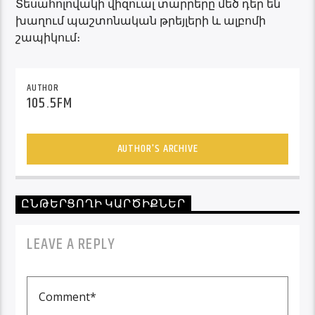
Տեսահոլովակի վիզուալ տարրերը մեծ դեր են
խաղում պաշտոնական թրեյլերի և ալբոմի
շապիկում։
AUTHOR
105.5FM
AUTHOR'S ARCHIVE
ԸՆԹԵՐՑՈՂԻ ԿԱՐԾԻՔՆԵՐ
LEAVE A REPLY