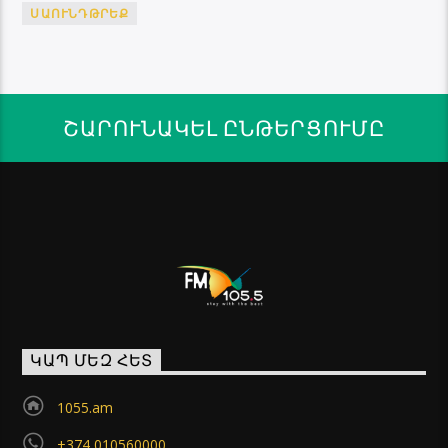
ՍԱՈՒՆԴԹՐԵՔ
ՇԱՐՈՒՆԱԿԵԼ ԸՆԹԵՐՑՈՒՄԸ
ԿԱՊ ՄԵԶ ՀԵՏ
1055.am
+374 010560000