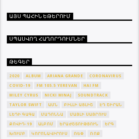
ԱՅՍ ՊԱՀԻՆ ԵԹԵՐՈՒՄ
ՍՊԱՍՎՈՂ ՀԱՂՈՐԴՈՒՄՆԵՐ
ԹԵԳԵՐ
2020
ALBUM
ARIANA GRANDE
CORONAVIRUS
COVID-19
FM 105.5 YEREVAN
HAI FM
MILEY CYRUS
NICKI MINAJ
SOUNDTRACK
TAYLOR SWIFT
ԱՄՆ
ԲԻԼԼԻ ԱՅԼԻՇ
ԷԴ ՇԻՐԱՆ
ԼԵԴԻ ԳԱԳԱ
ՄԱԴՈՆՆԱ
ՄԱՅԼԻ ՍԱՅՐՈՒՍ
ՔՈՎԻԴ-19
ԱԼԲՈՄ
ԵՐԱԺՇՏՈՒԹՅՈՒՆ
ԵՐԳ
ԽՈՒՄԲ
ԿՈՐՈՆԱՎԻՐՈՒՍ
ՌԵՓ
ՌՈՔ