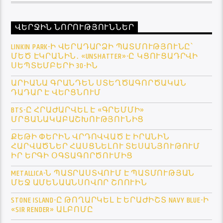
ՎԵՐՋԻՆ ՆՈՐՈՒԹՅՈՒՆՆԵՐ
LINKIN PARK-Ի ՎԵՐԱԴԱՐՁԻ ՊԱՏՄՈՒԹՅՈՒՆԸ՝
ՄԵԾ ԷԿՐԱՆԻՆ․ «UNSHATTER»-Ը ԿՑՈՒՑԱԴՐՎԻ
ՍԵՊՏԵՄԲԵՐԻ 30-ԻՆ
ԱՐԻԱՆԱ ԳՐԱՆԴԵՆ ՍՏԵՂԾԱԳՈՐԾԱԿԱՆ
ԴԱԴԱՐ Է ՎԵՐՑՆՈՒՄ
BTS-Ը ՀՐԱԺԱՐՎԵԼ Է «ԳՐԵՄՄԻ»
ՄՐՑԱՆԱԿԱԲԱՇԽՈՒԹՅՈՒՆԻՑ
ՔԵԹԻ ՓԵՐԻՆ ՎՐԴՈՎՎԱԾ Է ԻՐԱՆԻՆ
ՀԱՐՎԱԾՆԵՐ ՀԱՍՑՆԵԼՈՒ ՏԵՍԱՆՅՈՒԹՈՒՄ
ԻՐ ԵՐԳԻ ՕԳՏԱԳՈՐԾՈՒՄԻՑ
METALLICA-Ն ՊԱՏՐԱՍՏՎՈՒՄ Է ՊԱՏՄՈՒԹՅԱՆ
ՄԵՋ ԱՄԵՆԱԱՆՍՈՎՈՐ ՇՈՈՒԻՆ
STONE ISLAND-Ը ԹՈՂԱՐԿԵԼ Է ԵՐԱԺԻՇՏ NAVY BLUE-Ի
«SIR RENDER» ԱԼԲՈՄԸ