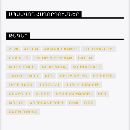
ՍՊԱՍՎՈՂ ՀԱՂՈՐԴՈՒՄՆԵՐ
ԹԵԳԵՐ
2020
ALBUM
ARIANA GRANDE
CORONAVIRUS
COVID-19
FM 105.5 YEREVAN
HAI FM
MILEY CYRUS
NICKI MINAJ
SOUNDTRACK
TAYLOR SWIFT
ԱՄՆ
ԲԻԼԼԻ ԱՅԼԻՇ
ԷԴ ՇԻՐԱՆ
ԼԵԴԻ ԳԱԳԱ
ՄԱԴՈՆՆԱ
ՄԱՅԼԻ ՍԱՅՐՈՒՍ
ՔՈՎԻԴ-19
ԱԼԲՈՄ
ԵՐԱԺՇՏՈՒԹՅՈՒՆ
ԵՐԳ
ԽՈՒՄԲ
ԿՈՐՈՆԱՎԻՐՈՒՍ
ՌԵՓ
ՌՈՔ
ՍԱՈՒՆԴԹՐԵՔ