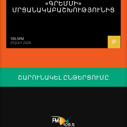
«ԳՐԵՄՄԻ»
ՄՐՑԱՆԱԿԱԲԱՇԽՈՒԹՅՈՒՆԻՑ
105.5FM
29 JULY 2026
ՇԱՐՈՒՆԱԿԵԼ ԸՆԹԵՐՑՈՒՄԸ