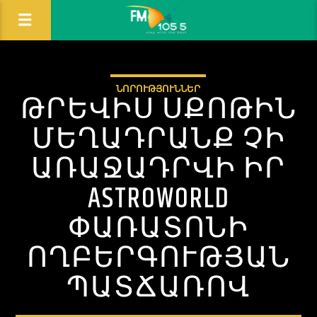
ՆՈՐՈՒԹՅՈՒՆՆԵՐ
ԹՐԵՎԻՍ ՍՔՈԹԻՆ
ՄԵՂԱԴՐԱՆՔ ՉԻ
ԱՌԱՋԱԴՐՎԻ ԻՐ
ASTROWORLD
ՓԱՌԱՏՈՆԻ
ՈՂԲԵՐԳՈՒԹՅԱՆ
ՊԱՏՃԱՌՈՎ