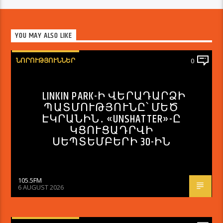
YOU MAY ALSO LIKE
ՆՈՐՈՒԹՅՈՒՆՆԵՐ
0
LINKIN PARK-Ի ՎԵՐԱԴԱՐՁԻ
ՊԱՏՄՈՒԹՅՈՒՆԸ՝ ՄԵԾ
ԷԿՐԱՆԻՆ․ «UNSHATTER»-Ը
ԿՑՈՒՑԱԴՐՎԻ
ՍԵՊՏԵՄԲԵՐԻ 30-ԻՆ
105.5FM
6 AUGUST 2026