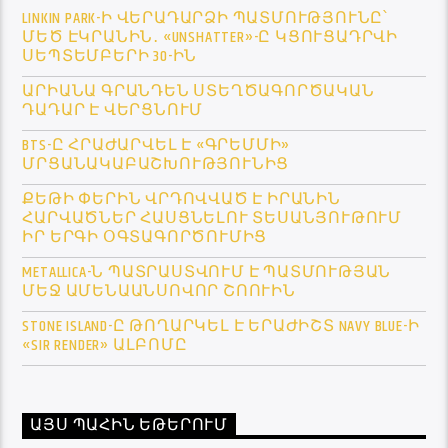
LINKIN PARK-Ի ՎԵՐԱԴԱՐՁԻ ՊԱՏՄՈՒԹՅՈՒՆԸ՝
ՄԵԾ ԷԿՐԱՆԻՆ․ «UNSHATTER»-Ը ԿՑՈՒՑԱԴՐՎԻ
ՍԵՊՏԵՄԲԵՐԻ 30-ԻՆ
ԱՐԻԱՆԱ ԳՐԱՆԴԵՆ ՍՏԵՂԾԱԳՈՐԾԱԿԱՆ
ԴԱԴԱՐ Է ՎԵՐՑՆՈՒՄ
BTS-Ը ՀՐԱԺԱՐՎԵԼ Է «ԳՐԵՄՄԻ»
ՄՐՑԱՆԱԿԱԲԱՇԽՈՒԹՅՈՒՆԻՑ
ՔԵԹԻ ՓԵՐԻՆ ՎՐԴՈՎՎԱԾ Է ԻՐԱՆԻՆ
ՀԱՐՎԱԾՆԵՐ ՀԱՍՑՆԵԼՈՒ ՏԵՍԱՆՅՈՒԹՈՒՄ
ԻՐ ԵՐԳԻ ՕԳՏԱԳՈՐԾՈՒՄԻՑ
METALLICA-Ն ՊԱՏՐԱՍՏՎՈՒՄ Է ՊԱՏՄՈՒԹՅԱՆ
ՄԵՋ ԱՄԵՆԱԱՆՍՈՎՈՐ ՇՈՈՒԻՆ
STONE ISLAND-Ը ԹՈՂԱՐԿԵԼ Է ԵՐԱԺԻՇՏ NAVY BLUE-Ի
«SIR RENDER» ԱԼԲՈՄԸ
ԱՅՍ ՊԱՀԻՆ ԵԹԵՐՈՒՄ