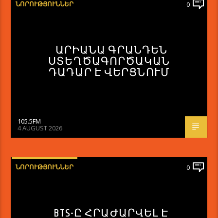
ՆՈՐՈՒԹՅՈՒՆՆԵՐ
0
ԱՐԻԱՆԱ ԳՐԱՆԴԵՆ
ՍՏԵՂԾԱԳՈՐԾԱԿԱՆ
ԴԱԴԱՐ Է ՎԵՐՑՆՈՒՄ
105.5FM
4 AUGUST 2026
ՆՈՐՈՒԹՅՈՒՆՆԵՐ
0
BTS-Ը ՀՐԱԺԱՐՎԵԼ Է