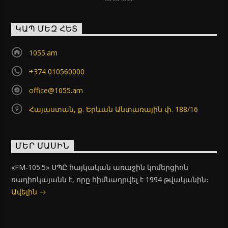
ԿԱՊ ՄԵԶ ՀԵՏ
1055.am
+374 010560000
office@1055.am
Հայաստան, ք. Երևան Անտառային փ. 188/16
ՄԵՐ ՄԱՍԻՆ
«FM-105.5» ՍՊԸ հայկական առաջին կոմերցիոն
ռադիոկայանն է, որը հիմնադրվել է 1994 թվականին։
Ավելին