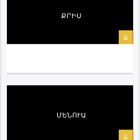
Music Review, հեղինակն ու վարողը։
Երաժշտույունն մշտապես եղել է իմ կյանքի
ՔՐԻՍ
անբաժան ուղեկիցը, դեռ մանկուց զբաղվել
եմ երաժշտությամբ եվ կյանքի տարբեր
շրջաններում նվաքել […]
ՄԵՆՈՒԱ