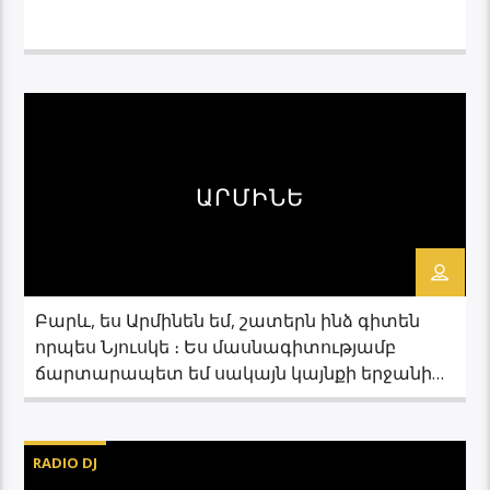
ԱՐՄԻՆԵ
Բարև, ես Արմինեն եմ, շատերն ինձ գիտեն
որպես Նյուսկե ։ Ես մասնագիտությամբ
ճարտարապետ եմ սակայն կայնքի երջանիկ
բերումով հայտնվել եմ ռադիո ասպարեզում։
Ես հանդիսանում եմ ՖՄ 105,5-ի եթերի
ծրագրավորողը ինչպես նաև Ալտերնատիվ
RADIO DJ
երաժշտությանը նվիրված հաղորդաշարի՝ EU