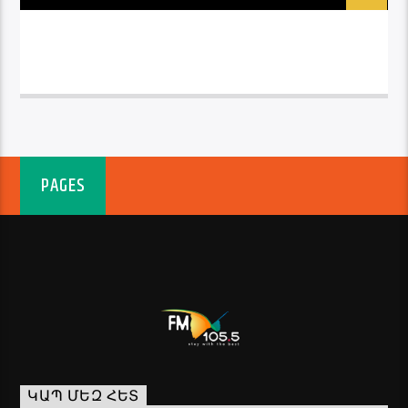
PAGES
ԿԱՊ ՄԵԶ ՀԵՏ