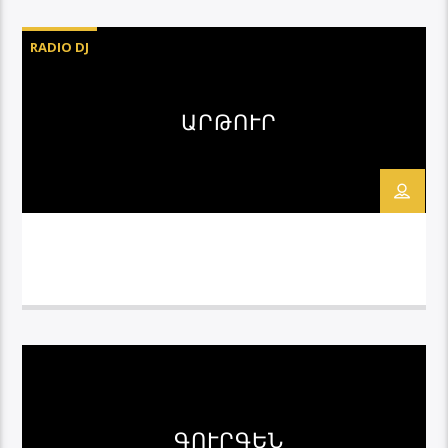
RADIO DJ
ԱՐԹՈՒՐ
ԳՈՒՐԳԵՆ