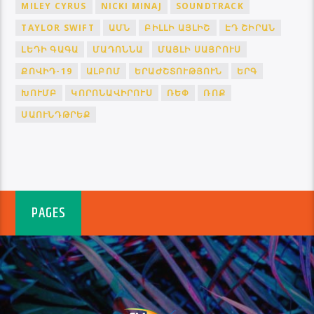
MILEY CYRUS
NICKI MINAJ
SOUNDTRACK
TAYLOR SWIFT
ԱՄՆ
ԲԻԼԼԻ ԱՅԼԻՇ
ԷԴ ՇԻՐԱՆ
ԼԵԴԻ ԳԱԳԱ
ՄԱԴՈՆՆԱ
ՄԱՅԼԻ ՍԱՅՐՈՒՍ
ՔՈՎԻԴ-19
ԱԼԲՈՄ
ԵՐԱԺՇՏՈՒԹՅՈՒՆ
ԵՐԳ
ԽՈՒՄԲ
ԿՈՐՈՆԱՎԻՐՈՒՍ
ՌԵՓ
ՌՈՔ
ՍԱՈՒՆԴԹՐԵՔ
PAGES