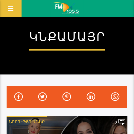
ԿՆՔԱՄԱՅՐ
ՆՈՐՈՒԹՅՈՒՆՆԵՐ
0