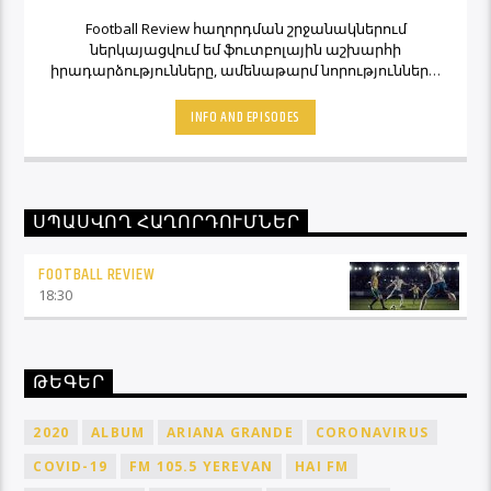
Football Review հաղորդման շրջանակներում
ներկայացվում եմ ֆուտբոլային աշխարհի
իրադարձությունները, ամենաթարմ նորությունները,
ինչպես նաև նաև մեկնաբանի կարծիքներն ու
տեսակետները։ Հետևեք Լավագույնի եթերին եւ
INFO AND EPISODES
Ֆուտբոլ Ռիվյու հաղորդաշարի միջոցով մշտապես
կլինեք ֆուտբոլային աշխարհի կիզակետում։
ՍՊԱՍՎՈՂ ՀԱՂՈՐԴՈՒՄՆԵՐ
FOOTBALL REVIEW
18:30
ԹԵԳԵՐ
2020
ALBUM
ARIANA GRANDE
CORONAVIRUS
COVID-19
FM 105.5 YEREVAN
HAI FM