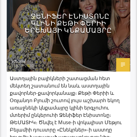
ՋԵՆԻՖԵՐ ԷՆԻՍՏՈՆԸ
ԿԼԻՆԻ ՔԵԹԻ ՓԵՐԻԻ
ԵՐԵԽԱՅԻ ԿՆՔԱՄԱՅՐԸ
105.5FM
13 JULY 2020
Աստղային բալիկների շատացման հետ
մեկտեղ շատանում են նաև աստղային
քավորներ-քավորկանայք։ Քեթի Փերիի և
Օռլանդո Բլումի շուտով լույս աշխարհ եկող
առաջնեկի կնքամայրը կլինի երգչուհու
մտերիմ ընկերուհի Ջենիֆեր Էնիստոնը։
ԹԵՄԱՏԻԿ։ Ծնվել է Muse-ի վոկալիստ Մեթյու
Բելամիի դուստրը «Ընեկրներ»-ի աստղը
հուզվել է ստացած առաջարկությունից։