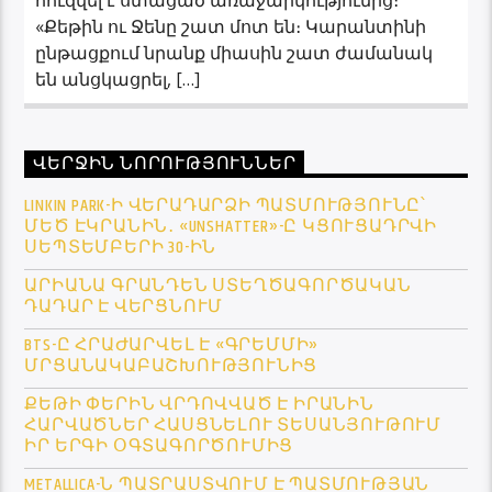
«Քեթին ու Ջենը շատ մոտ են։ Կարանտինի
ընթացքում նրանք միասին շատ ժամանակ
են անցկացրել, […]
ՎԵՐՋԻՆ ՆՈՐՈՒԹՅՈՒՆՆԵՐ
LINKIN PARK-Ի ՎԵՐԱԴԱՐՁԻ ՊԱՏՄՈՒԹՅՈՒՆԸ՝
ՄԵԾ ԷԿՐԱՆԻՆ․ «UNSHATTER»-Ը ԿՑՈՒՑԱԴՐՎԻ
ՍԵՊՏԵՄԲԵՐԻ 30-ԻՆ
ԱՐԻԱՆԱ ԳՐԱՆԴԵՆ ՍՏԵՂԾԱԳՈՐԾԱԿԱՆ
ԴԱԴԱՐ Է ՎԵՐՑՆՈՒՄ
BTS-Ը ՀՐԱԺԱՐՎԵԼ Է «ԳՐԵՄՄԻ»
ՄՐՑԱՆԱԿԱԲԱՇԽՈՒԹՅՈՒՆԻՑ
ՔԵԹԻ ՓԵՐԻՆ ՎՐԴՈՎՎԱԾ Է ԻՐԱՆԻՆ
ՀԱՐՎԱԾՆԵՐ ՀԱՍՑՆԵԼՈՒ ՏԵՍԱՆՅՈՒԹՈՒՄ
ԻՐ ԵՐԳԻ ՕԳՏԱԳՈՐԾՈՒՄԻՑ
METALLICA-Ն ՊԱՏՐԱՍՏՎՈՒՄ Է ՊԱՏՄՈՒԹՅԱՆ