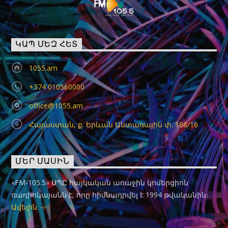
ԿԱՊ ՄԵԶ ՀԵՏ
1055.am
+374 010560000
office@1055.am
Հայաստան, ք. Երևան Անտառային փ. 188/16
ՄԵՐ ՄԱՍԻՆ
«FM-105.5» ՍՊԸ հայկական առաջին կոմերցիոն
ռադիոկայանն է, որը հիմնադրվել է 1994 թվականին։
Ավելին