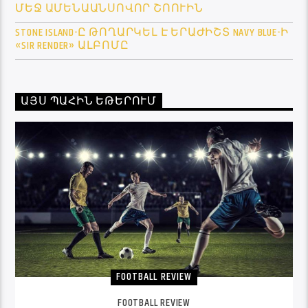
ՄԵՋ ԱՄԵՆԱԱՆՍՈՎՈՐ ՇՈՈՒԻՆ
STONE ISLAND-Ը ԹՈՂԱՐԿԵԼ Է ԵՐԱԺԻՇՏ NAVY BLUE-Ի
«SIR RENDER» ԱԼԲՈՄԸ
ԱՅՍ ՊԱՀԻՆ ԵԹԵՐՈՒՄ
FOOTBALL REVIEW
FOOTBALL REVIEW