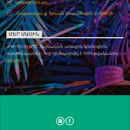
office@1055.am
Հայաստան, ք. Երևան Անտառային փ. 188/16
ՄԵՐ ՄԱՍԻՆ
«FM-105.5» ՍՊԸ հայկական առաջին կոմերցիոն
ռադիոկայանն է, որը հիմնադրվել է 1994 թվականին։
Ավելին