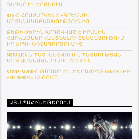
ԴԱԴԱՐ Է ՎԵՐՑՆՈՒՄ
BTS-Ը ՀՐԱԺԱՐՎԵԼ Է «ԳՐԵՄՄԻ»
ՄՐՑԱՆԱԿԱԲԱՇԽՈՒԹՅՈՒՆԻՑ
ՔԵԹԻ ՓԵՐԻՆ ՎՐԴՈՎՎԱԾ Է ԻՐԱՆԻՆ
ՀԱՐՎԱԾՆԵՐ ՀԱՍՑՆԵԼՈՒ ՏԵՍԱՆՅՈՒԹՈՒՄ
ԻՐ ԵՐԳԻ ՕԳՏԱԳՈՐԾՈՒՄԻՑ
METALLICA-Ն ՊԱՏՐԱՍՏՎՈՒՄ Է ՊԱՏՄՈՒԹՅԱՆ
ՄԵՋ ԱՄԵՆԱԱՆՍՈՎՈՐ ՇՈՈՒԻՆ
STONE ISLAND-Ը ԹՈՂԱՐԿԵԼ Է ԵՐԱԺԻՇՏ NAVY BLUE-Ի
«SIR RENDER» ԱԼԲՈՄԸ
ԱՅՍ ՊԱՀԻՆ ԵԹԵՐՈՒՄ