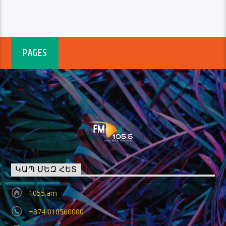
PAGES
ԿԱՊ ՄԵԶ ՀԵՏ
1055.am
+374 010560000