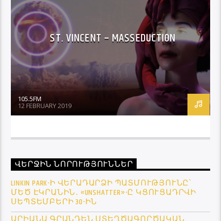
ST. VINCENT – MASSEDUCTION
105.5FM
12 FEBRUARY 2019
ՎԵՐՋԻՆ ՆՈՐՈՒԹՅՈՒՆՆԵՐ
LINKIN PARK-Ի ՎԵՐԱԴԱՐՁԻ ՊԱՏՄՈՒԹՅՈՒՆԸ՝
ՄԵԾ ԷԿՐԱՆԻՆ․ «UNSHATTER»-Ը ԿՑՈՒՑԱԴՐՎԻ
ՍԵՊՏԵՄԲԵՐԻ 30-ԻՆ
ԱՐԻԱՆԱ ԳՐԱՆԴԵՆ ՍՏԵՂԾԱԳՈՐԾԱԿԱՆ