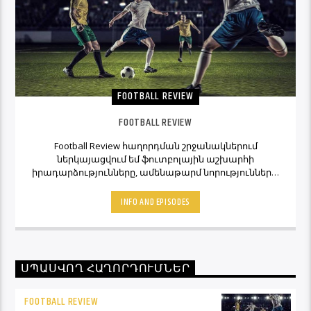
FOOTBALL REVIEW
FOOTBALL REVIEW
Football Review հաղորդման շրջանակներում
ներկայացվում եմ ֆուտբոլային աշխարհի
իրադարձությունները, ամենաթարմ նորությունները,
ինչպես նաև նաև մեկնաբանի կարծիքներն ու
տեսակետները։ Հետևեք Լավագույնի եթերին եւ
INFO AND EPISODES
Ֆուտբոլ Ռիվյու հաղորդաշարի միջոցով մշտապես
կլինեք ֆուտբոլային աշխարհի կիզակետում։
ՍՊԱՍՎՈՂ ՀԱՂՈՐԴՈՒՄՆԵՐ
FOOTBALL REVIEW