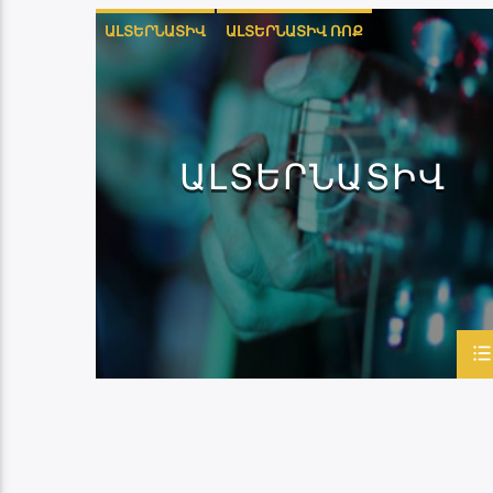
ԱԼՏԵՐՆԱՏԻՎ
ԱԼՏԵՐՆԱՏԻՎ ՌՈՔ
ԷՔՍՊԵՐԻՄԵՆՏԱԼ
ԹՐԻՓ-ՀՈՓ
ԱԼՏԵՐՆԱՏԻՎ