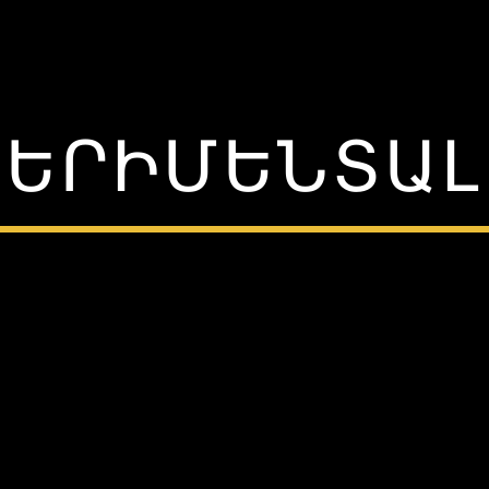
ԵՐԻՄԵՆՏԱԼ C