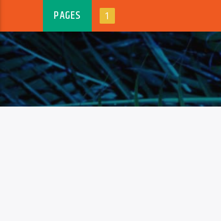
PAGES
1
ԿԱՊ ՄԵԶ ՀԵՏ
ՄԵՐ 
«FM-105
1055.am
կոմերցի
+374 010560000
հիմնադր
Ավելին
office@1055.am