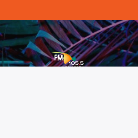
ՄԱՍԻՆ
.5» ՍՊԸ հայկական առաջին
ոն ռադիոկայանն է, որը
վել է 1994 թվականին։