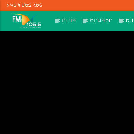
ԿԱՊ ՄԵԶ ՀԵՏ
ԲԼՈԳ
ԾՐԱԳԻՐ
ԵՄ