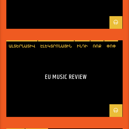
ԱԼՏԵՐՆԱՏԻՎ
ԷԼԵԿՏՐՈՆԱՅԻՆ
ԻՆԴԻ
ՌՈՔ
ՓՈՓ
EU MUSIC REVIEW