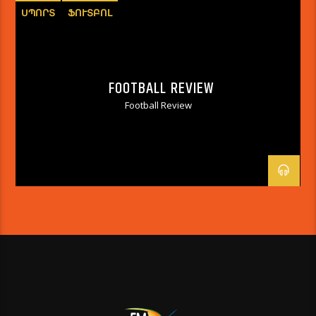
ՍՊՈՐՏ
ՖՈՒՏԲՈԼ
FOOTBALL REVIEW
Football Review