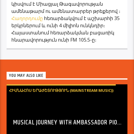
կիսվում է Միացյալ Թագավորության
ամենաթարմ ու ամենատարբեր թրեքերով ։
Հաղորդումը
հեռարձակվում է աշխարհի 35
երկրներում և ունի 4 միլիոն ունկնդիր։
Հայաստանում հեռարձակման բացառիկ
հնարավորություն ունի FM 105.5-ը։
YOU MAY ALSO LIKE
ՀԻՄՆԱՀՈՍ ԵՐԱԺՇՏՈՒԹՅՈՒՆ (MAINSTREAM MUSIC))
MUSICAL JOURNEY WITH AMBASSADOR PIOTR
SWITALSKI