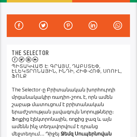
THE SELECTOR
ՊԻՏԱԿՎԱԾ Է:
ԳՐԱՅՄ
,
ԴԱԲՍՏԵՓ
,
ԷԼԵԿՏՐՈՆԱՅԻՆ
,
ԻՆԴԻ
,
ՀԻՓ-ՀՈՓ
,
ՍՈՈՒԼ
,
ՖՈԼՔ
The Selector-ը Բրիտանական խորհուրդի
մրցանակակիր ռադիո-շոու է, որն ամեն
շաբաթ մատուցում է բրիտանական
երաժշտության լավագույն նորույթները։
Ֆոլքից էլեկտրոնային, ռոքից ջազ և այն
ամենն ինչ տեղավորվում է դրանց
մեջտեղում․․․ Դիջեյ
Ջեմզ Սուպերնովան