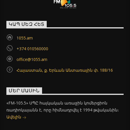
ԿԱՊ ՄԵԶ ՀԵՏ
1055.am
+374 010560000
office@1055.am
Հայաստան, ք. Երևան Անտառային փ. 188/16
ՄԵՐ ՄԱՍԻՆ
«FM-105.5» ՍՊԸ հայկական առաջին կոմերցիոն
ռադիոկայանն է, որը հիմնադրվել է 1994 թվականին։
Ավելին