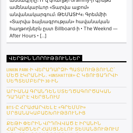
ամենակարևոր «Տարվա ալբոմ»
անվանակարգում։ ԹԵՄԱՏԻԿ։ Գրեմմիի
«Տարվա ձայնագրության» հավանական
հաղթողներն ըստ Billboard-ի • The Weeknd —
After Hours • […]
ՎԵՐՋԻՆ ՆՈՐՈՒԹՅՈՒՆՆԵՐ
LINKIN PARK-Ի ՎԵՐԱԴԱՐՁԻ ՊԱՏՄՈՒԹՅՈՒՆԸ՝
ՄԵԾ ԷԿՐԱՆԻՆ․ «UNSHATTER»-Ը ԿՑՈՒՑԱԴՐՎԻ
ՍԵՊՏԵՄԲԵՐԻ 30-ԻՆ
ԱՐԻԱՆԱ ԳՐԱՆԴԵՆ ՍՏԵՂԾԱԳՈՐԾԱԿԱՆ
ԴԱԴԱՐ Է ՎԵՐՑՆՈՒՄ
BTS-Ը ՀՐԱԺԱՐՎԵԼ Է «ԳՐԵՄՄԻ»
ՄՐՑԱՆԱԿԱԲԱՇԽՈՒԹՅՈՒՆԻՑ
ՔԵԹԻ ՓԵՐԻՆ ՎՐԴՈՎՎԱԾ Է ԻՐԱՆԻՆ
ՀԱՐՎԱԾՆԵՐ ՀԱՍՑՆԵԼՈՒ ՏԵՍԱՆՅՈՒԹՈՒՄ