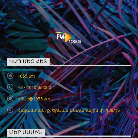
ԿԱՊ ՄԵԶ ՀԵՏ
1055.am
+374 010560000
office@1055.am
Հայաստան, ք. Երևան Անտառային փ. 188/16
ՄԵՐ ՄԱՍԻՆ