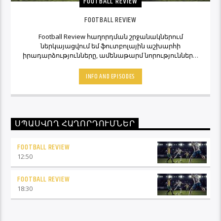
FOOTBALL REVIEW
FOOTBALL REVIEW
Football Review հաղորդման շրջանակներում
ներկայացվում եմ ֆուտբոլային աշխարհի
իրադարձությունները, ամենաթարմ նորությունները,
ինչպես նաև նաև մեկնաբանի կարծիքներն ու
տեսակետները։ Հետևեք Լավագույնի եթերին եւ
INFO AND EPISODES
Ֆուտբոլ Ռիվյու հաղորդաշարի միջոցով մշտապես
կլինեք ֆուտբոլային աշխարհի կիզակետում։
ՍՊԱՍՎՈՂ ՀԱՂՈՐԴՈՒՄՆԵՐ
FOOTBALL REVIEW
12:50
FOOTBALL REVIEW
18:30