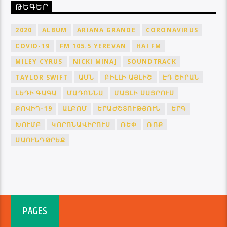
ԹԵԳԵՐ
2020
ALBUM
ARIANA GRANDE
CORONAVIRUS
COVID-19
FM 105.5 YEREVAN
HAI FM
MILEY CYRUS
NICKI MINAJ
SOUNDTRACK
TAYLOR SWIFT
ԱՄՆ
ԲԻԼԼԻ ԱՅԼԻՇ
ԷԴ ՇԻՐԱՆ
ԼԵԴԻ ԳԱԳԱ
ՄԱԴՈՆՆԱ
ՄԱՅԼԻ ՍԱՅՐՈՒՍ
ՔՈՎԻԴ-19
ԱԼԲՈՄ
ԵՐԱԺՇՏՈՒԹՅՈՒՆ
ԵՐԳ
ԽՈՒՄԲ
ԿՈՐՈՆԱՎԻՐՈՒՍ
ՌԵՓ
ՌՈՔ
ՍԱՈՒՆԴԹՐԵՔ
PAGES