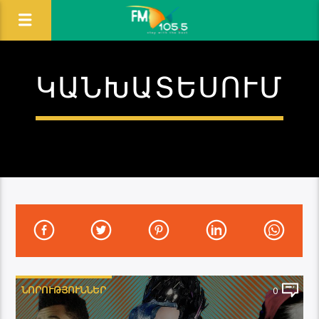
ԿԱՆԽԱՏԵՍՈՒՄ
ՆՈՐՈՒԹՅՈՒՆՆԵՐ
0