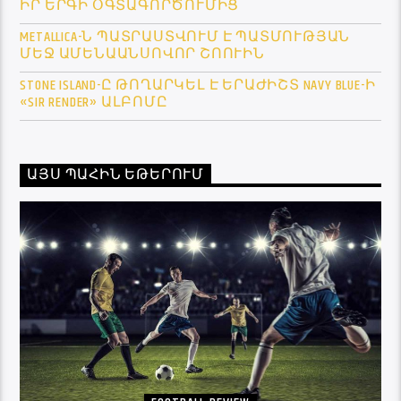
ԻՐ ԵՐԳԻ ՕԳՏԱԳՈՐԾՈՒՄԻՑ
METALLICA-Ն ՊԱՏՐԱՍՏՎՈՒՄ Է ՊԱՏՄՈՒԹՅԱՆ
ՄԵՋ ԱՄԵՆԱԱՆՍՈՎՈՐ ՇՈՈՒԻՆ
STONE ISLAND-Ը ԹՈՂԱՐԿԵԼ Է ԵՐԱԺԻՇՏ NAVY BLUE-Ի
«SIR RENDER» ԱԼԲՈՄԸ
ԱՅՍ ՊԱՀԻՆ ԵԹԵՐՈՒՄ