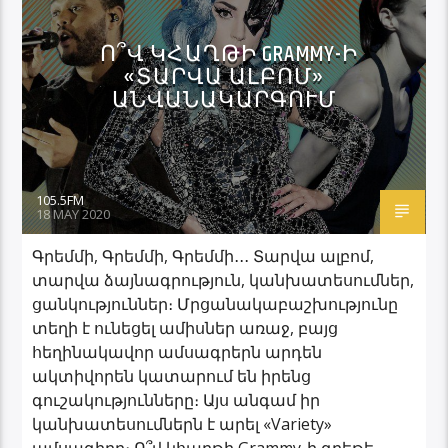
Ո՞Վ ԿՀԱՂԹԻ GRAMMY-Ի
«ՏԱՐՎԱ ԱԼԲՈՄ»
ԱՆՎԱՆԱԿԱՐԳՈՒՄ
105.5FM
18 MAY 2020
Գրեմմի, Գրեմմի, Գրեմմի․․․ Տարվա ալբոմ,
տարվա ձայնագրություն, կանխատեսումներ,
ցանկություններ։ Մրցանակաբաշխությունը
տեղի է ունեցել ամիսներ առաջ, բայց
հեղինակավոր ամսագրերն արդեն
ակտիվորեն կատարում են իրենց
գուշակությունները։ Այս անգամ իր
կանխատեսումներն է արել «Variety»
ամսագիրը։ Ո՞վ կհաղթի Grammy-ի գրեթե