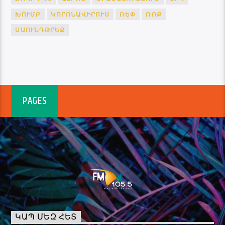
ԽՈՒՄԲ
ԿՈՐՈՆԱՎԻՐՈՒՍ
ՌԵՓ
ՌՈՔ
ՍԱՈՒՆԴԹՐԵՔ
PAGES
ԿԱՊ ՄԵԶ ՀԵՏ