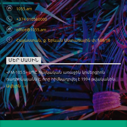
1055.am
+374 010560000
office@1055.am
Հայաստան, ք. Երևան Անտառային փ. 188/16
ՄԵՐ ՄԱՍԻՆ
«FM-105.5» ՍՊԸ հայկական առաջին կոմերցիոն
ռադիոկայանն է, որը հիմնադրվել է 1994 թվականին։
Ավելին