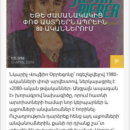
ԵԹԵ ԺԱՄԱՆԱԿԱԿԻՑ
ՓՈՓ ԱՍՏՂԵՐՆ ԱՊՐԵԻՆ
80-ԱԿԱՆՆԵՐՈՒՄ
105.5FM
15 APRIL 2019
Նկարիչ Վուլֆիո Օբրեգոնը՝ ոգեշնչվելով 1980-
ականների փոփ արվեստով, ներկայացրել է
«2080-ական թվականներ։ Անցյալն ապագան
է» խորագրով նախագիծը, որում հատնի
արտիստների համար նոր կերպարներ և
ալբոմների անվանումներ է հորինել։
Ուշադրություն դարձրեք հենց այդ ալբոմների
անվանումներին, քանի որ դրանք շա՜տ
տիպիկ են յուրաքանչյուրի համար։ Աղբյուր՝