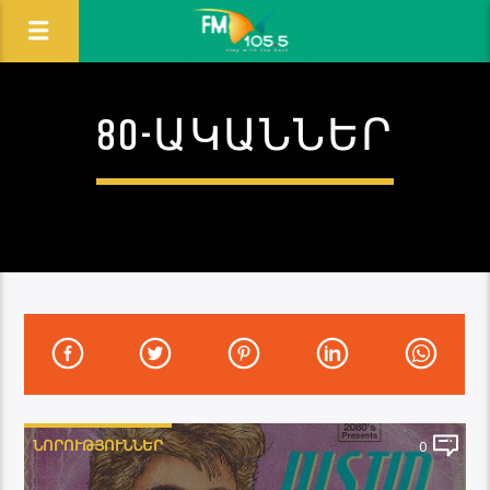
80-ԱԿԱՆՆԵՐ
ՆՈՐՈՒԹՅՈՒՆՆԵՐ
0