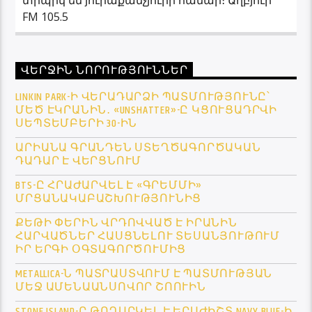
FM 105.5
ՎԵՐՋԻՆ ՆՈՐՈՒԹՅՈՒՆՆԵՐ
LINKIN PARK-Ի ՎԵՐԱԴԱՐՁԻ ՊԱՏՄՈՒԹՅՈՒՆԸ՝
ՄԵԾ ԷԿՐԱՆԻՆ․ «UNSHATTER»-Ը ԿՑՈՒՑԱԴՐՎԻ
ՍԵՊՏԵՄԲԵՐԻ 30-ԻՆ
ԱՐԻԱՆԱ ԳՐԱՆԴԵՆ ՍՏԵՂԾԱԳՈՐԾԱԿԱՆ
ԴԱԴԱՐ Է ՎԵՐՑՆՈՒՄ
BTS-Ը ՀՐԱԺԱՐՎԵԼ Է «ԳՐԵՄՄԻ»
ՄՐՑԱՆԱԿԱԲԱՇԽՈՒԹՅՈՒՆԻՑ
ՔԵԹԻ ՓԵՐԻՆ ՎՐԴՈՎՎԱԾ Է ԻՐԱՆԻՆ
ՀԱՐՎԱԾՆԵՐ ՀԱՍՑՆԵԼՈՒ ՏԵՍԱՆՅՈՒԹՈՒՄ
ԻՐ ԵՐԳԻ ՕԳՏԱԳՈՐԾՈՒՄԻՑ
METALLICA-Ն ՊԱՏՐԱՍՏՎՈՒՄ Է ՊԱՏՄՈՒԹՅԱՆ
ՄԵՋ ԱՄԵՆԱԱՆՍՈՎՈՐ ՇՈՈՒԻՆ
STONE ISLAND-Ը ԹՈՂԱՐԿԵԼ Է ԵՐԱԺԻՇՏ NAVY BLUE-Ի