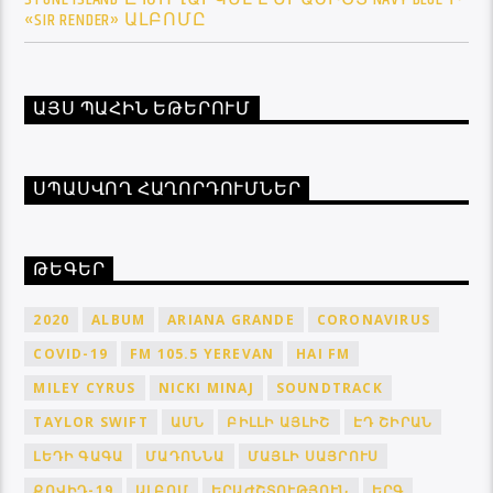
«SIR RENDER» ԱԼԲՈՄԸ
ԱՅՍ ՊԱՀԻՆ ԵԹԵՐՈՒՄ
ՍՊԱՍՎՈՂ ՀԱՂՈՐԴՈՒՄՆԵՐ
ԹԵԳԵՐ
2020
ALBUM
ARIANA GRANDE
CORONAVIRUS
COVID-19
FM 105.5 YEREVAN
HAI FM
MILEY CYRUS
NICKI MINAJ
SOUNDTRACK
TAYLOR SWIFT
ԱՄՆ
ԲԻԼԼԻ ԱՅԼԻՇ
ԷԴ ՇԻՐԱՆ
ԼԵԴԻ ԳԱԳԱ
ՄԱԴՈՆՆԱ
ՄԱՅԼԻ ՍԱՅՐՈՒՍ
ՔՈՎԻԴ-19
ԱԼԲՈՄ
ԵՐԱԺՇՏՈՒԹՅՈՒՆ
ԵՐԳ