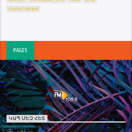
ՍԱՈՒՆԴԹՐԵՔ
PAGES
ԿԱՊ ՄԵԶ ՀԵՏ