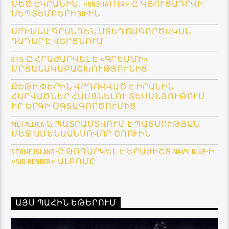
ՄԵԾ ԷԿՐԱՆԻՆ․ «UNSHATTER»-Ը ԿՑՈՒՑԱԴՐՎԻ
ՍԵՊՏԵՄԲԵՐԻ 30-ԻՆ
ԱՐԻԱՆԱ ԳՐԱՆԴԵՆ ՍՏԵՂԾԱԳՈՐԾԱԿԱՆ
ԴԱԴԱՐ Է ՎԵՐՑՆՈՒՄ
BTS-Ը ՀՐԱԺԱՐՎԵԼ Է «ԳՐԵՄՄԻ»
ՄՐՑԱՆԱԿԱԲԱՇԽՈՒԹՅՈՒՆԻՑ
ՔԵԹԻ ՓԵՐԻՆ ՎՐԴՈՎՎԱԾ Է ԻՐԱՆԻՆ
ՀԱՐՎԱԾՆԵՐ ՀԱՍՑՆԵԼՈՒ ՏԵՍԱՆՅՈՒԹՈՒՄ
ԻՐ ԵՐԳԻ ՕԳՏԱԳՈՐԾՈՒՄԻՑ
METALLICA-Ն ՊԱՏՐԱՍՏՎՈՒՄ Է ՊԱՏՄՈՒԹՅԱՆ
ՄԵՋ ԱՄԵՆԱԱՆՍՈՎՈՐ ՇՈՈՒԻՆ
STONE ISLAND-Ը ԹՈՂԱՐԿԵԼ Է ԵՐԱԺԻՇՏ NAVY BLUE-Ի
«SIR RENDER» ԱԼԲՈՄԸ
ԱՅՍ ՊԱՀԻՆ ԵԹԵՐՈՒՄ