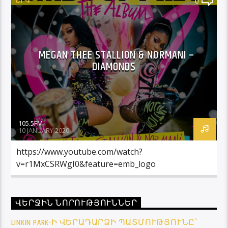
ԵՐԳ
0
MEGAN THEE STALLION & NORMANI –
DIAMONDS
105.5FM
10 JANUARY 2020
https://www.youtube.com/watch?
v=r1MxCSRWgI0&feature=emb_logo
ՎԵՐՋԻՆ ՆՈՐՈՒԹՅՈՒՆՆԵՐ
LINKIN PARK-Ի ՎԵՐԱԴԱՐՁԻ ՊԱՏՄՈՒԹՅՈՒՆԸ՝