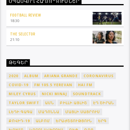
ՍՊԱՍՎՈՂ ՀԱՂՈՐԴՈՒՄՆԵՐ
FOOTBALL REVIEW
18:30
THE SELECTOR
21:10
ԹԵԳԵՐ
2020
ALBUM
ARIANA GRANDE
CORONAVIRUS
COVID-19
FM 105.5 YEREVAN
HAI FM
MILEY CYRUS
NICKI MINAJ
SOUNDTRACK
TAYLOR SWIFT
ԱՄՆ
ԲԻԼԼԻ ԱՅԼԻՇ
ԷԴ ՇԻՐԱՆ
ԼԵԴԻ ԳԱԳԱ
ՄԱԴՈՆՆԱ
ՄԱՅԼԻ ՍԱՅՐՈՒՍ
ՔՈՎԻԴ-19
ԱԼԲՈՄ
ԵՐԱԺՇՏՈՒԹՅՈՒՆ
ԵՐԳ
ԽՈՒՄԲ
ԿՈՐՈՆԱՎԻՐՈՒՍ
ՌԵՓ
ՌՈՔ