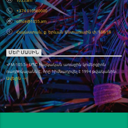
1055.am
+374 010560000
office@1055.am
Հայաստան, ք. Երևան Անտառային փ. 188/16
ՄԵՐ ՄԱՍԻՆ
«FM-105.5» ՍՊԸ հայկական առաջին կոմերցիոն
ռադիոկայանն է, որը հիմնադրվել է 1994 թվականին։
Ավելին