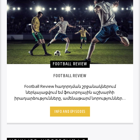
FOOTBALL REVIEW
FOOTBALL REVIEW
Football Review հաղորդման շրջանակներում
ներկայացվում եմ ֆուտբոլային աշխարհի
իրադարձությունները, ամենաթարմ նորությունները,
ինչպես նաև նաև մեկնաբանի կարծիքներն ու
տեսակետները։ Հետևեք Լավագույնի եթերին եւ
INFO AND EPISODES
Ֆուտբոլ Ռիվյու հաղորդաշարի միջոցով մշտապես
կլինեք ֆուտբոլային աշխարհի կիզակետում։