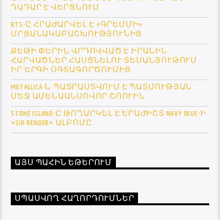
ԴԱԴԱՐ Է ՎԵՐՑՆՈՒՄ
BTS-Ը ՀՐԱԺԱՐՎԵԼ Է «ԳՐԵՄՄԻ»
ՄՐՑԱՆԱԿԱԲԱՇԽՈՒԹՅՈՒՆԻՑ
ՔԵԹԻ ՓԵՐԻՆ ՎՐԴՈՎՎԱԾ Է ԻՐԱՆԻՆ
ՀԱՐՎԱԾՆԵՐ ՀԱՍՑՆԵԼՈՒ ՏԵՍԱՆՅՈՒԹՈՒՄ
ԻՐ ԵՐԳԻ ՕԳՏԱԳՈՐԾՈՒՄԻՑ
METALLICA-Ն ՊԱՏՐԱՍՏՎՈՒՄ Է ՊԱՏՄՈՒԹՅԱՆ
ՄԵՋ ԱՄԵՆԱԱՆՍՈՎՈՐ ՇՈՈՒԻՆ
STONE ISLAND-Ը ԹՈՂԱՐԿԵԼ Է ԵՐԱԺԻՇՏ NAVY BLUE-Ի
«SIR RENDER» ԱԼԲՈՄԸ
ԱՅՍ ՊԱՀԻՆ ԵԹԵՐՈՒՄ
ՍՊԱՍՎՈՂ ՀԱՂՈՐԴՈՒՄՆԵՐ