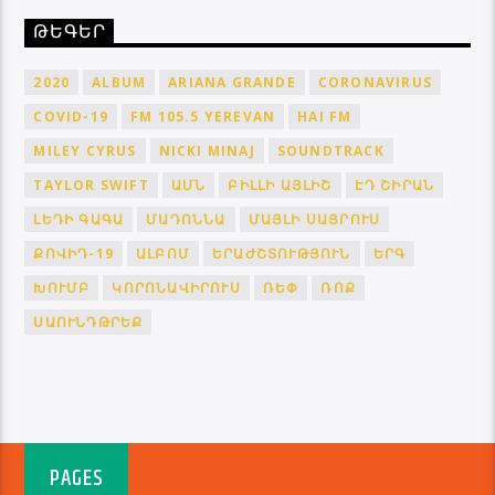
ԹԵԳԵՐ
2020
ALBUM
ARIANA GRANDE
CORONAVIRUS
COVID-19
FM 105.5 YEREVAN
HAI FM
MILEY CYRUS
NICKI MINAJ
SOUNDTRACK
TAYLOR SWIFT
ԱՄՆ
ԲԻԼԼԻ ԱՅԼԻՇ
ԷԴ ՇԻՐԱՆ
ԼԵԴԻ ԳԱԳԱ
ՄԱԴՈՆՆԱ
ՄԱՅԼԻ ՍԱՅՐՈՒՍ
ՔՈՎԻԴ-19
ԱԼԲՈՄ
ԵՐԱԺՇՏՈՒԹՅՈՒՆ
ԵՐԳ
ԽՈՒՄԲ
ԿՈՐՈՆԱՎԻՐՈՒՍ
ՌԵՓ
ՌՈՔ
ՍԱՈՒՆԴԹՐԵՔ
PAGES