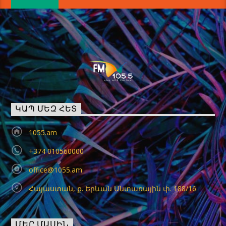
ԿԱՊ ՄԵԶ ՀԵՏ
1055.am
+374 010560000
office@1055.am
Հայաստան, ք. Երևան Անտառային փ. 188/16
ՄԵՐ ՄԱՍԻՆ