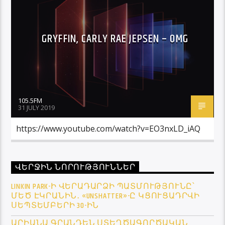
GRYFFIN, CARLY RAE JEPSEN – OMG
105.5FM
31 JULY 2019
https://www.youtube.com/watch?v=EO3nxLD_iAQ
ՎԵՐՋԻՆ ՆՈՐՈՒԹՅՈՒՆՆԵՐ
LINKIN PARK-Ի ՎԵՐԱԴԱՐՁԻ ՊԱՏՄՈՒԹՅՈՒՆԸ՝
ՄԵԾ ԷԿՐԱՆԻՆ․ «UNSHATTER»-Ը ԿՑՈՒՑԱԴՐՎԻ
ՍԵՊՏԵՄԲԵՐԻ 30-ԻՆ
ԱՐԻԱՆԱ ԳՐԱՆԴԵՆ ՍՏԵՂԾԱԳՈՐԾԱԿԱՆ