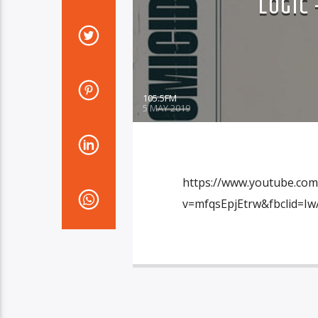
LOGIC 
105.5FM
5 MAY 2019
https://www.youtube.com
v=mfqsEpjEtrw&fbclid=