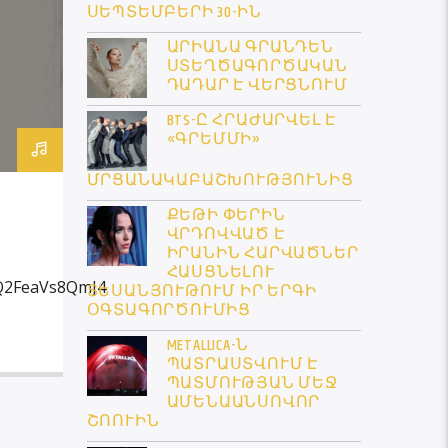
ՍԵՊՏԵՄԲԵՐԻ 30-ԻՆ
ԱՐԻԱՆԱ ԳՐԱՆԴԵՆ
ՍՏԵՂԾԱԳՈՐԾԱԿԱՆ
ԴԱԴԱՐ Է ՎԵՐՑՆՈՒՄ
BTS-Ը ՀՐԱԺԱՐՎԵԼ Է
«ԳՐԵՄՄԻ»
ՄՐՑԱՆԱԿԱԲԱՇԽՈՒԹՅՈՒՆԻՑ
ՔԵԹԻ ՓԵՐԻՆ
ՎՐԴՈՎՎԱԾ Է
ԻՐԱՆԻՆ ՀԱՐՎԱԾՆԵՐ
ՀԱՍՑՆԵԼՈՒ
Q2FeaVs8QmJ4
ՏԵՍԱՆՅՈՒԹՈՒՄ ԻՐ ԵՐԳԻ
ՕԳՏԱԳՈՐԾՈՒՄԻՑ
METALLICA-Ն
ՊԱՏՐԱՍՏՎՈՒՄ Է
ՊԱՏՄՈՒԹՅԱՆ ՄԵՋ
ԱՄԵՆԱԱՆՍՈՎՈՐ
ՇՈՈՒԻՆ