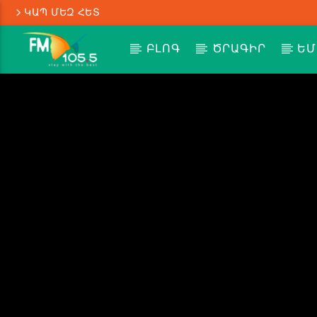
ԿԱՊ ՄԵԶ ՀԵՏ
ԲԼՈԳ
ԾՐԱԳԻՐ
ԵՄ