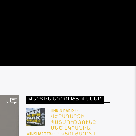
ՎԵՐՋԻՆ ՆՈՐՈՒԹՅՈՒՆՆԵՐ
0
LINKIN PARK-Ի
ՎԵՐԱԴԱՐՁԻ
ՊԱՏՄՈՒԹՅՈՒՆԸ՝
ՄԵԾ ԷԿՐԱՆԻՆ․
«UNSHATTER»-Ը ԿՑՈՒՑԱԴՐՎԻ