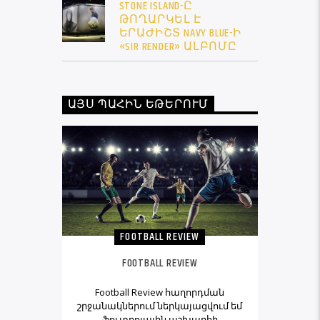
STONE ISLAND-Ը
ԹՈՂԱՐԿԵԼ Է
ԵՐԱԺԻՇՏ NAVY BLUE-Ի
«SIR RENDER» ԱԼԲՈՄԸ
ԱՅՍ ՊԱՀԻՆ ԵԹԵՐՈՒՄ
FOOTBALL REVIEW
FOOTBALL REVIEW
Football Review հաղորդման
շրջանակներում ներկայացվում եմ
ֆուտբոլային աշխարհի