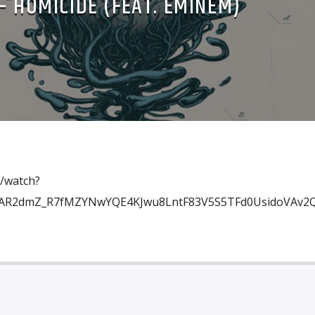
– HOMICIDE (FEAT. EMINEM)
/watch?
IwAR2dmZ_R7fMZYNwYQE4KJwu8LntF83V5S5TFd0UsidoVAv2