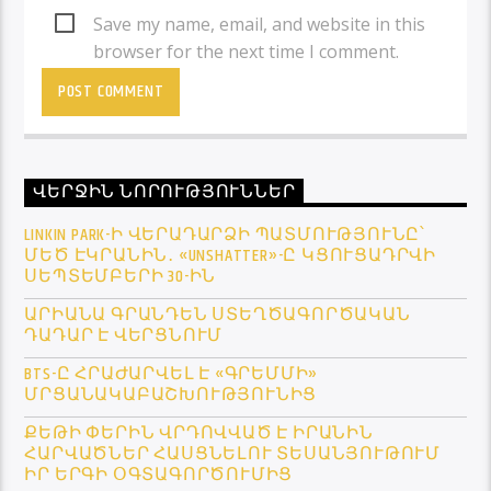
Save my name, email, and website in this
browser for the next time I comment.
ՎԵՐՋԻՆ ՆՈՐՈՒԹՅՈՒՆՆԵՐ
LINKIN PARK-Ի ՎԵՐԱԴԱՐՁԻ ՊԱՏՄՈՒԹՅՈՒՆԸ՝
ՄԵԾ ԷԿՐԱՆԻՆ․ «UNSHATTER»-Ը ԿՑՈՒՑԱԴՐՎԻ
ՍԵՊՏԵՄԲԵՐԻ 30-ԻՆ
ԱՐԻԱՆԱ ԳՐԱՆԴԵՆ ՍՏԵՂԾԱԳՈՐԾԱԿԱՆ
ԴԱԴԱՐ Է ՎԵՐՑՆՈՒՄ
BTS-Ը ՀՐԱԺԱՐՎԵԼ Է «ԳՐԵՄՄԻ»
ՄՐՑԱՆԱԿԱԲԱՇԽՈՒԹՅՈՒՆԻՑ
ՔԵԹԻ ՓԵՐԻՆ ՎՐԴՈՎՎԱԾ Է ԻՐԱՆԻՆ
ՀԱՐՎԱԾՆԵՐ ՀԱՍՑՆԵԼՈՒ ՏԵՍԱՆՅՈՒԹՈՒՄ
ԻՐ ԵՐԳԻ ՕԳՏԱԳՈՐԾՈՒՄԻՑ