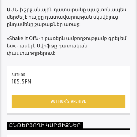
ԱՄՆ-ի շրջանային դատարանը պաշտոնապես
մերժել է հայցը դատավարության սկսվելուց
ընդամենը շաբաթներ առաջ:
«Shake It Off»-ի բառերն ամբողջությամբ գրել եմ
ես»,- ասել է Սվիֆթը դատական ​​
փաստաթղթերում:
AUTHOR
105.5FM
AUTHOR'S ARCHIVE
ԸՆԹԵՐՑՈՂԻ ԿԱՐԾԻՔՆԵՐ