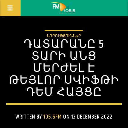
ՆՈՐՈՒԹՅՈՒՆՆԵՐ
ԴԱՏԱՐԱՆԸ 5
ՏԱՐԻ ԱՆՑ
ՄԵՐԺԵԼ Է
ԹԵՅԼՈՐ ՍՎԻՖԹԻ
ԴԵՄ ՀԱՅՑԸ
WRITTEN BY
105.5FM
ON 13 DECEMBER 2022