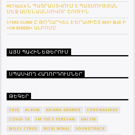
METALLICA-Ն ՊԱՏՐԱՍՏՎՈՒՄ Է ՊԱՏՄՈՒԹՅԱՆ
ՄԵՋ ԱՄԵՆԱԱՆՍՈՎՈՐ ՇՈՈՒԻՆ
STONE ISLAND-Ը ԹՈՂԱՐԿԵԼ Է ԵՐԱԺԻՇՏ NAVY BLUE-Ի
«SIR RENDER» ԱԼԲՈՄԸ
ԱՅՍ ՊԱՀԻՆ ԵԹԵՐՈՒՄ
ՍՊԱՍՎՈՂ ՀԱՂՈՐԴՈՒՄՆԵՐ
ԹԵԳԵՐ
2020
ALBUM
ARIANA GRANDE
CORONAVIRUS
COVID-19
FM 105.5 YEREVAN
HAI FM
MILEY CYRUS
NICKI MINAJ
SOUNDTRACK