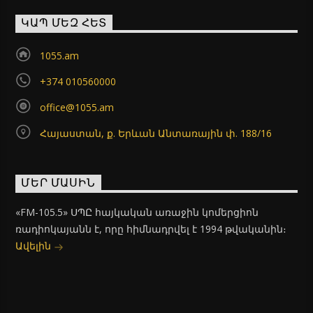
ԿԱՊ ՄԵԶ ՀԵՏ
1055.am
+374 010560000
office@1055.am
Հայաստան, ք. Երևան Անտառային փ. 188/16
ՄԵՐ ՄԱՍԻՆ
«FM-105.5» ՍՊԸ հայկական առաջին կոմերցիոն
ռադիոկայանն է, որը հիմնադրվել է 1994 թվականին։
Ավելին