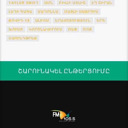
TAYLOR SWIFT
ԱՄՆ
ԲԻԼԼԻ ԱՅԼԻՇ
ԷԴ ՇԻՐԱՆ
ԼԵԴԻ ԳԱԳԱ
ՄԱԴՈՆՆԱ
ՄԱՅԼԻ ՍԱՅՐՈՒՍ
ՔՈՎԻԴ-19
ԱԼԲՈՄ
ԵՐԱԺՇՏՈՒԹՅՈՒՆ
ԵՐԳ
ԽՈՒՄԲ
ԿՈՐՈՆԱՎԻՐՈՒՍ
ՌԵՓ
ՌՈՔ
ՍԱՈՒՆԴԹՐԵՔ
ՇԱՐՈՒՆԱԿԵԼ ԸՆԹԵՐՑՈՒՄԸ