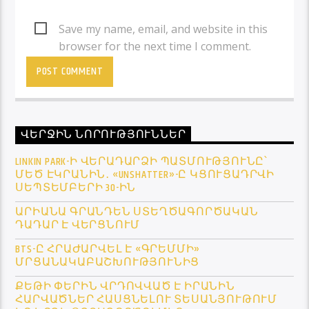
Save my name, email, and website in this
browser for the next time I comment.
ՎԵՐՋԻՆ ՆՈՐՈՒԹՅՈՒՆՆԵՐ
LINKIN PARK-Ի ՎԵՐԱԴԱՐՁԻ ՊԱՏՄՈՒԹՅՈՒՆԸ՝
ՄԵԾ ԷԿՐԱՆԻՆ․ «UNSHATTER»-Ը ԿՑՈՒՑԱԴՐՎԻ
ՍԵՊՏԵՄԲԵՐԻ 30-ԻՆ
ԱՐԻԱՆԱ ԳՐԱՆԴԵՆ ՍՏԵՂԾԱԳՈՐԾԱԿԱՆ
ԴԱԴԱՐ Է ՎԵՐՑՆՈՒՄ
BTS-Ը ՀՐԱԺԱՐՎԵԼ Է «ԳՐԵՄՄԻ»
ՄՐՑԱՆԱԿԱԲԱՇԽՈՒԹՅՈՒՆԻՑ
ՔԵԹԻ ՓԵՐԻՆ ՎՐԴՈՎՎԱԾ Է ԻՐԱՆԻՆ
ՀԱՐՎԱԾՆԵՐ ՀԱՍՑՆԵԼՈՒ ՏԵՍԱՆՅՈՒԹՈՒՄ