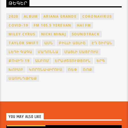
ԹԵԳԵՐ
2020
ALBUM
ARIANA GRANDE
CORONAVIRUS
COVID-19
FM 105.5 YEREVAN
HAI FM
MILEY CYRUS
NICKI MINAJ
SOUNDTRACK
TAYLOR SWIFT
ԱՄՆ
ԲԻԼԼԻ ԱՅԼԻՇ
ԷԴ ՇԻՐԱՆ
ԼԵԴԻ ԳԱԳԱ
ՄԱԴՈՆՆԱ
ՄԱՅԼԻ ՍԱՅՐՈՒՍ
ՔՈՎԻԴ-19
ԱԼԲՈՄ
ԵՐԱԺՇՏՈՒԹՅՈՒՆ
ԵՐԳ
ԽՈՒՄԲ
ԿՈՐՈՆԱՎԻՐՈՒՍ
ՌԵՓ
ՌՈՔ
ՍԱՈՒՆԴԹՐԵՔ
YOU MAY ALSO LIKE