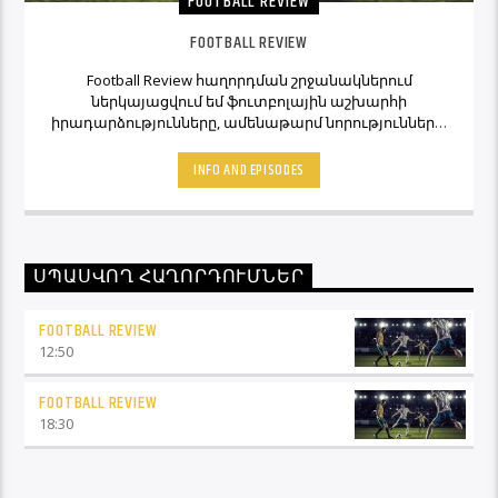
FOOTBALL REVIEW
FOOTBALL REVIEW
Football Review հաղորդման շրջանակներում
ներկայացվում եմ ֆուտբոլային աշխարհի
իրադարձությունները, ամենաթարմ նորությունները,
ինչպես նաև նաև մեկնաբանի կարծիքներն ու
տեսակետները։ Հետևեք Լավագույնի եթերին եւ
INFO AND EPISODES
Ֆուտբոլ Ռիվյու հաղորդաշարի միջոցով մշտապես
կլինեք ֆուտբոլային աշխարհի կիզակետում։
ՍՊԱՍՎՈՂ ՀԱՂՈՐԴՈՒՄՆԵՐ
FOOTBALL REVIEW
12:50
FOOTBALL REVIEW
18:30