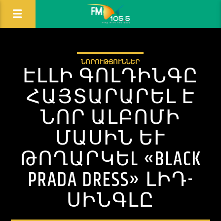
ՆՈՐՈՒԹՅՈՒՆՆԵՐ
ԷԼԼԻ ԳՈԼԴԻՆԳԸ
ՀԱՅՏԱՐԱՐԵԼ Է
ՆՈՐ ԱԼԲՈՄԻ
ՄԱՍԻՆ ԵՒ Թ
ՈՂԱՐԿԵL «BLACK P
RADA DRESS» ԼԻԴ-Ս
ԻՆԳԼԸ