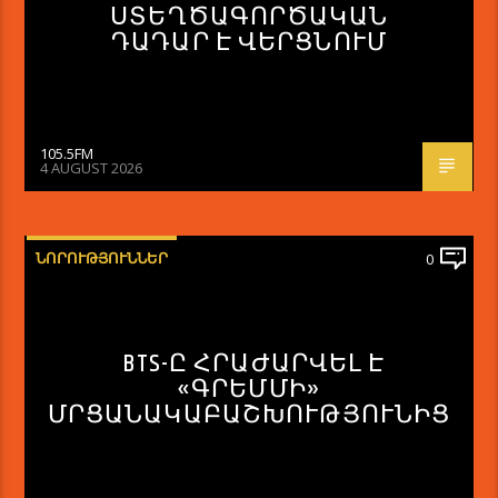
ՍՏԵՂԾԱԳՈՐԾԱԿԱՆ
ԴԱԴԱՐ Է ՎԵՐՑՆՈՒՄ
105.5FM
4 AUGUST 2026
ՆՈՐՈՒԹՅՈՒՆՆԵՐ
0
BTS-Ը ՀՐԱԺԱՐՎԵԼ Է
«ԳՐԵՄՄԻ»
ՄՐՑԱՆԱԿԱԲԱՇԽՈՒԹՅՈՒՆԻՑ