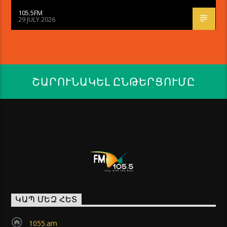
105.5FM
29 JULY 2026
ՇԱՐՈՒՆԱԿԵԼ ԸՆԹԵՐՑՈՒՄԸ
ԿԱՊ ՄԵԶ ՀԵՏ
1055.am