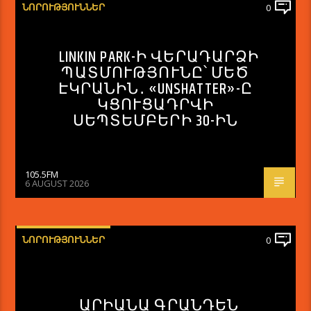
ՆՈՐՈՒԹՅՈՒՆՆԵՐ
0
LINKIN PARK-Ի ՎԵՐԱԴԱՐՁԻ
ՊԱՏՄՈՒԹՅՈՒՆԸ՝ ՄԵԾ
ԷԿՐԱՆԻՆ․ «UNSHATTER»-Ը
ԿՑՈՒՑԱԴՐՎԻ
ՍԵՊՏԵՄԲԵՐԻ 30-ԻՆ
105.5FM
6 AUGUST 2026
ՆՈՐՈՒԹՅՈՒՆՆԵՐ
0
ԱՐԻԱՆԱ ԳՐԱՆԴԵՆ