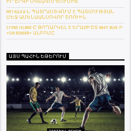
ԻՐ ԵՐԳԻ ՕԳՏԱԳՈՐԾՈՒՄԻՑ
METALLICA-Ն ՊԱՏՐԱՍՏՎՈՒՄ Է ՊԱՏՄՈՒԹՅԱՆ
ՄԵՋ ԱՄԵՆԱԱՆՍՈՎՈՐ ՇՈՈՒԻՆ
STONE ISLAND-Ը ԹՈՂԱՐԿԵԼ Է ԵՐԱԺԻՇՏ NAVY BLUE-Ի
«SIR RENDER» ԱԼԲՈՄԸ
ԱՅՍ ՊԱՀԻՆ ԵԹԵՐՈՒՄ