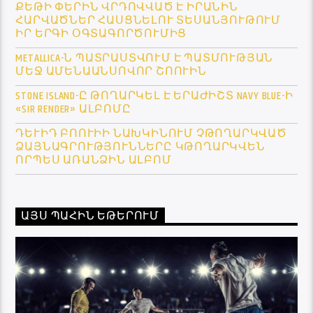
ՔԵԹԻ ՓԵՐԻՆ ՎՐԴՈՎՎԱԾ Է ԻՐԱՆԻՆ
ՀԱՐՎԱԾՆԵՐ ՀԱՍՑՆԵԼՈՒ ՏԵՍԱՆՅՈՒԹՈՒՄ
ԻՐ ԵՐԳԻ ՕԳՏԱԳՈՐԾՈՒՄԻՑ
METALLICA-Ն ՊԱՏՐԱՍՏՎՈՒՄ Է ՊԱՏՄՈՒԹՅԱՆ
ՄԵՋ ԱՄԵՆԱԱՆՍՈՎՈՐ ՇՈՈՒԻՆ
STONE ISLAND-Ը ԹՈՂԱՐԿԵԼ Է ԵՐԱԺԻՇՏ NAVY BLUE-Ի
«SIR RENDER» ԱԼԲՈՄԸ
ԴԵՒԻԴ ԲՈՈՒԻԻ ՆԱԽԿԻՆՈՒՄ ՉԹՈՂԱՐԿՎԱԾ Ձ
ԱՅՆԱԳՐՈՒԹՅՈՒՆՆԵՐԸ ԿԹՈՂԱՐԿՎԵՆ Ո
ՐՊԵՍ ԱՌԱՆՁԻՆ ԱԼԲՈՄ
ԱՅՍ ՊԱՀԻՆ ԵԹԵՐՈՒՄ