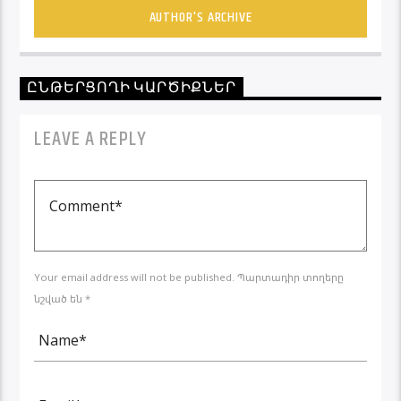
AUTHOR'S ARCHIVE
ԸՆԹԵՐՑՈՂԻ ԿԱՐԾԻՔՆԵՐ
LEAVE A REPLY
Your email address will not be published. Պարտադիր տողերը
նշված են *