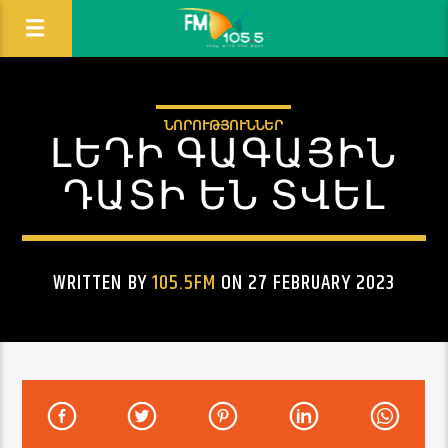
ՆՈՐՈՒԹՅՈՒՆՆԵՐ
ԼԵԴԻ ԳԱԳԱՅԻՆ
ԴԱՏԻ ԵՆ ՏՎԵԼ
WRITTEN BY
105.5FM
ON 27 FEBRUARY 2023