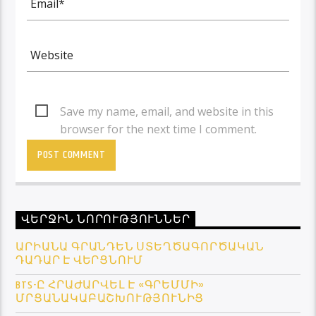
Save my name, email, and website in this
browser for the next time I comment.
ՎԵՐՋԻՆ ՆՈՐՈՒԹՅՈՒՆՆԵՐ
ԱՐԻԱՆԱ ԳՐԱՆԴԵՆ ՍՏԵՂԾԱԳՈՐԾԱԿԱՆ
ԴԱԴԱՐ Է ՎԵՐՑՆՈՒՄ
BTS-Ը ՀՐԱԺԱՐՎԵԼ Է «ԳՐԵՄՄԻ»
ՄՐՑԱՆԱԿԱԲԱՇԽՈՒԹՅՈՒՆԻՑ