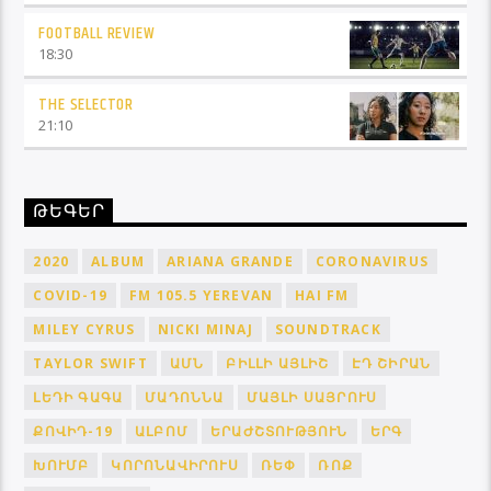
FOOTBALL REVIEW
18:30
THE SELECTOR
21:10
ԹԵԳԵՐ
2020
ALBUM
ARIANA GRANDE
CORONAVIRUS
COVID-19
FM 105.5 YEREVAN
HAI FM
MILEY CYRUS
NICKI MINAJ
SOUNDTRACK
TAYLOR SWIFT
ԱՄՆ
ԲԻԼԼԻ ԱՅԼԻՇ
ԷԴ ՇԻՐԱՆ
ԼԵԴԻ ԳԱԳԱ
ՄԱԴՈՆՆԱ
ՄԱՅԼԻ ՍԱՅՐՈՒՍ
ՔՈՎԻԴ-19
ԱԼԲՈՄ
ԵՐԱԺՇՏՈՒԹՅՈՒՆ
ԵՐԳ
ԽՈՒՄԲ
ԿՈՐՈՆԱՎԻՐՈՒՍ
ՌԵՓ
ՌՈՔ