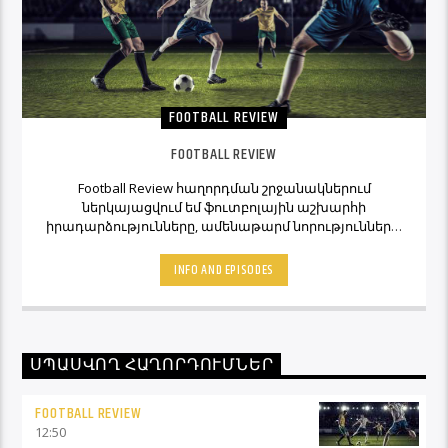
FOOTBALL REVIEW
FOOTBALL REVIEW
Football Review հաղորդման շրջանակներում
ներկայացվում եմ ֆուտբոլային աշխարհի
իրադարձությունները, ամենաթարմ նորությունները,
ինչպես նաև նաև մեկնաբանի կարծիքներն ու
տեսակետները։ Հետևեք Լավագույնի եթերին եւ
INFO AND EPISODES
Ֆուտբոլ Ռիվյու հաղորդաշարի միջոցով մշտապես
կլինեք ֆուտբոլային աշխարհի կիզակետում։
ՍՊԱՍՎՈՂ ՀԱՂՈՐԴՈՒՄՆԵՐ
FOOTBALL REVIEW
12:50