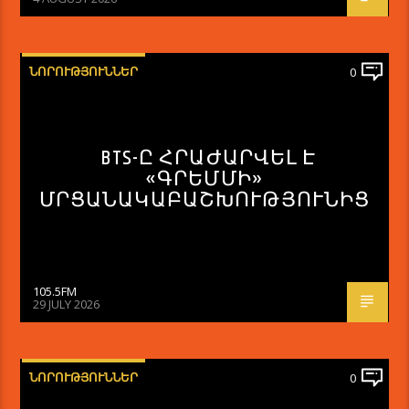
ՆՈՐՈՒԹՅՈՒՆՆԵՐ
0
BTS-Ը ՀՐԱԺԱՐՎԵԼ Է
«ԳՐԵՄՄԻ»
ՄՐՑԱՆԱԿԱԲԱՇԽՈՒԹՅՈՒՆԻՑ
105.5FM
29 JULY 2026
ՆՈՐՈՒԹՅՈՒՆՆԵՐ
0