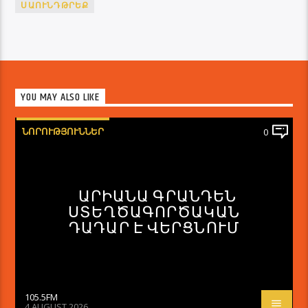
ՍԱՈՒՆԴԹՐԵՔ
YOU MAY ALSO LIKE
ՆՈՐՈՒԹՅՈՒՆՆԵՐ
0
ԱՐԻԱՆԱ ԳՐԱՆԴԵՆ
ՍՏԵՂԾԱԳՈՐԾԱԿԱՆ
ԴԱԴԱՐ Է ՎԵՐՑՆՈՒՄ
105.5FM
4 AUGUST 2026