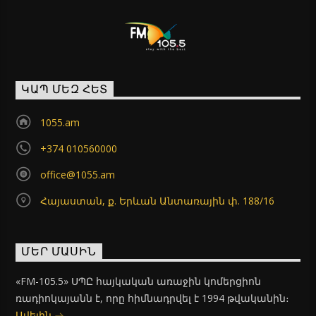
ԿԱՊ ՄԵԶ ՀԵՏ
1055.am
+374 010560000
office@1055.am
Հայաստան, ք. Երևան Անտառային փ. 188/16
ՄԵՐ ՄԱՍԻՆ
«FM-105.5» ՍՊԸ հայկական առաջին կոմերցիոն
ռադիոկայանն է, որը հիմնադրվել է 1994 թվականին։
Ավելին