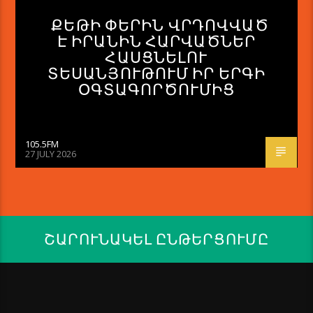
ՔԵԹԻ ՓԵՐԻՆ ՎՐԴՈՎՎԱԾ
Է ԻՐԱՆԻՆ ՀԱՐՎԱԾՆԵՐ
ՀԱՍՑՆԵԼՈՒ
ՏԵՍԱՆՅՈՒԹՈՒՄ ԻՐ ԵՐԳԻ
ՕԳՏԱԳՈՐԾՈՒՄԻՑ
105.5FM
27 JULY 2026
ՇԱՐՈՒՆԱԿԵԼ ԸՆԹԵՐՑՈՒՄԸ