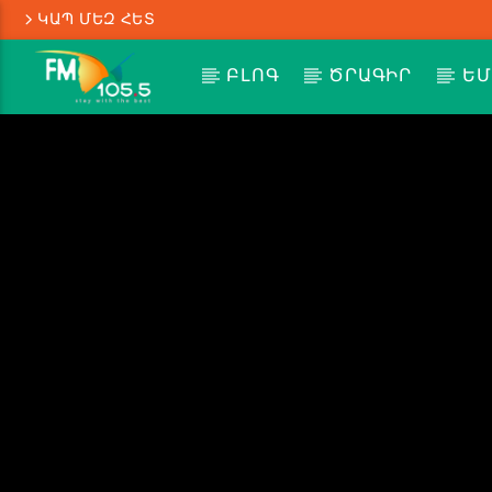
ԿԱՊ ՄԵԶ ՀԵՏ
ԲԼՈԳ
ԾՐԱԳԻՐ
ԵՄ