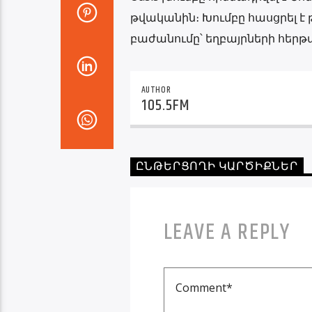
թվականին։ Խումբը հասցրել է
բաժանումը՝ եղբայրների հերթ
AUTHOR
105.5FM
ԸՆԹԵՐՑՈՂԻ ԿԱՐԾԻՔՆԵՐ
LEAVE A REPLY