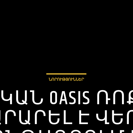
ՆՈՐՈՒԹՅՈՒՆՆԵՐ
ԱՆ OASIS Ռ
ՐԱՐԵԼ Է ՎԵՐ