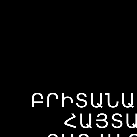
ԲՐԻՏԱՆԱԿ
ՀԱՅՏԱ