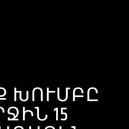
ՈՔ ԽՈՒՄԲԸ
ՋԻՆ 15