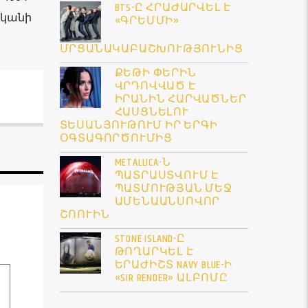
BTS-Ը ՀՐԱԺԱՐՎԵԼ Է
ականի
«ԳՐԵՄՄԻ»
ՄՐՑԱՆԱԿԱԲԱՇԽՈՒԹՅՈՒՆԻՑ
ՔԵԹԻ ՓԵՐԻՆ
ՎՐԴՈՎՎԱԾ Է
ԻՐԱՆԻՆ ՀԱՐՎԱԾՆԵՐ
ՀԱՍՑՆԵԼՈՒ
ՏԵՍԱՆՅՈՒԹՈՒՄ ԻՐ ԵՐԳԻ
ՕԳՏԱԳՈՐԾՈՒՄԻՑ
METALLICA-Ն
ՊԱՏՐԱՍՏՎՈՒՄ Է
ՊԱՏՄՈՒԹՅԱՆ ՄԵՋ
ԱՄԵՆԱԱՆՍՈՎՈՐ
ՇՈՈՒԻՆ
STONE ISLAND-Ը
ԹՈՂԱՐԿԵԼ Է
ԵՐԱԺԻՇՏ NAVY BLUE-Ի
«SIR RENDER» ԱԼԲՈՄԸ