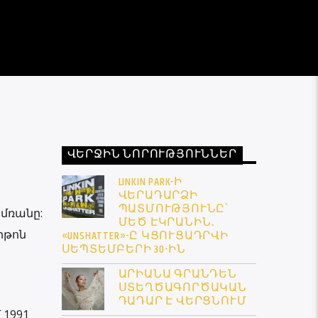
ՎԵՐՋԻՆ ՆՈՐՈՒԹՅՈՒՆՆԵՐ
LINKIN PARK-Ի
ՎԵՐԱԴԱՐՁԻ
ՊԱՏՄՈՒԹՅՈՒՆԸ՝
ամռանը:
ՄԵԾ ԷԿՐԱՆԻՆ․
իթոն
«UNSHATTER»-Ը ԿՑՈՒՑԱԴՐՎԻ
ՍԵՊՏԵՄԲԵՐԻ 30-ԻՆ
ԱՐԻԱՆԱ ԳՐԱՆԴԵՆ
ՍՏԵՂԾԱԳՈՐԾԱԿԱՆ
ԴԱԴԱՐ Է ՎԵՐՑՆՈՒՄ
 1991