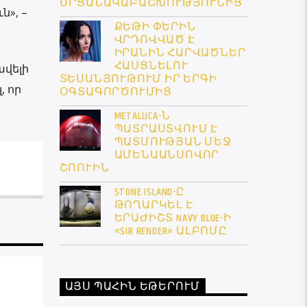
ՄՐՑԱՆԱԿԱԲԱՇԽՈՒԹՅՈՒՆԻՑ
», –
ՔԵԹԻ ՓԵՐԻՆ
ՎՐԴՈՎՎԱԾ Է
ԻՐԱՆԻՆ ՀԱՐՎԱԾՆԵՐ
ՀԱՍՑՆԵԼՈՒ
ավելի
ՏԵՍԱՆՅՈՒԹՈՒՄ ԻՐ ԵՐԳԻ
, որ
ՕԳՏԱԳՈՐԾՈՒՄԻՑ
METALLICA-Ն
ՊԱՏՐԱՍՏՎՈՒՄ Է
ՊԱՏՄՈՒԹՅԱՆ ՄԵՋ
ԱՄԵՆԱԱՆՍՈՎՈՐ
ՇՈՈՒԻՆ
STONE ISLAND-Ը
ԹՈՂԱՐԿԵԼ Է
ԵՐԱԺԻՇՏ NAVY BLUE-Ի
«SIR RENDER» ԱԼԲՈՄԸ
ԱՅՍ ՊԱՀԻՆ ԵԹԵՐՈՒՄ