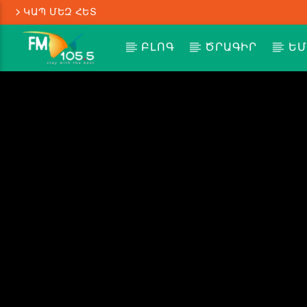
ԿԱՊ ՄԵԶ ՀԵՏ
ԲԼՈԳ
ԾՐԱԳԻՐ
ԵՄ