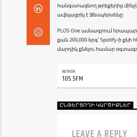
հանգստացնող թրեքերից մինչև
ավելացրել է Ջեսպերսենը:
PLOS One ամսագրում հրապարա
քան 200,000 երգ՝ Spotify-ի 
մարդիկ քնելու համար օգտագո
AUTHOR
105.5FM
ԸՆԹԵՐՑՈՂԻ ԿԱՐԾԻՔՆԵՐ
LEAVE A REPLY