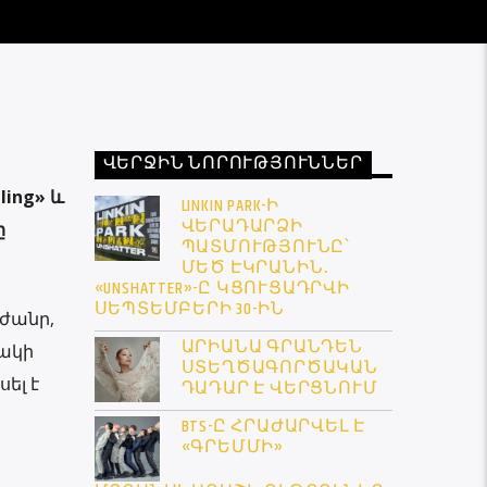
ՎԵՐՋԻՆ ՆՈՐՈՒԹՅՈՒՆՆԵՐ
lling» և
LINKIN PARK-Ի
ՎԵՐԱԴԱՐՁԻ
ը
ՊԱՏՄՈՒԹՅՈՒՆԸ՝
ՄԵԾ ԷԿՐԱՆԻՆ․
«UNSHATTER»-Ը ԿՑՈՒՑԱԴՐՎԻ
ՍԵՊՏԵՄԲԵՐԻ 30-ԻՆ
 ժանր,
ԱՐԻԱՆԱ ԳՐԱՆԴԵՆ
սակի
ՍՏԵՂԾԱԳՈՐԾԱԿԱՆ
ել է
ԴԱԴԱՐ Է ՎԵՐՑՆՈՒՄ
BTS-Ը ՀՐԱԺԱՐՎԵԼ Է
«ԳՐԵՄՄԻ»