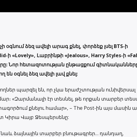
ի օգնում ձեզ ավելի արագ քնել, փորձեք լսել BTS-ի
alid-ի «Lovely», Լաբրինթի «Jealous», Harry Styles-ի «Fa
երգերը: Նոր հետազոտության ընթացքում գիտնականներ
ղ են օգնել ձեզ ավելի լավ քնել:
ղներ պարզել են, որ չկա երաժշտության ունիվերսալ
համար։ «Զարմանալի էր տեսնել, թե որքան տարբեր տե
գործում քնելու համար», – The Post-ին այս մասին աս
տ Կիրա Վայբ Ջեսպերսենը:
յլ նաև ձայնային տարբեր բնութագրեր… դանդաղ,