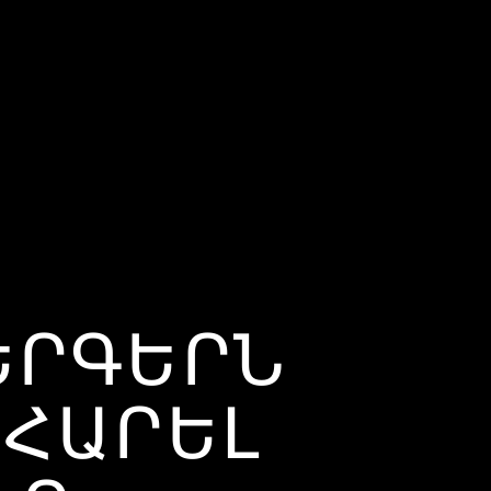
 ԵՐԳԵՐՆ Օ
ԱՐԵԼ Ա