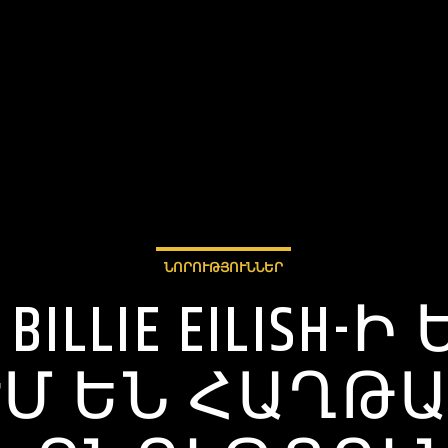
ՆՈՐՈՒԹՅՈՒՆՆԵՐ
 BILLIE EILISH-Ի
 ԵՆ ՀԱՂԹԱՀ