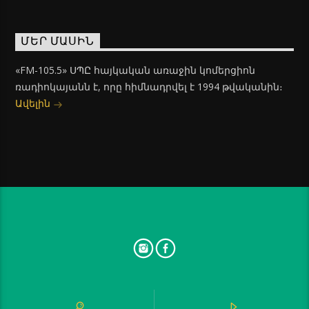
ՄԵՐ ՄԱՍԻՆ
«FM-105.5» ՍՊԸ հայկական առաջին կոմերցիոն
ռադիոկայանն է, որը հիմնադրվել է 1994 թվականին։
Ավելին