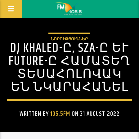
ՆՈՐՈՒԹՅՈՒՆՆԵՐ
DJ KHALED-Ը, SZA-Ը ԵՒ F
UTURE-Ը ՀԱՄԱՏԵՂ Տ
ԵՍԱՀՈԼՈՎԱԿ Ե
Ն ՆԿԱՐԱՀԱՆԵԼ
WRITTEN BY
105.5FM
ON 31 AUGUST 2022