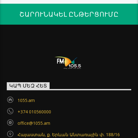
ՇԱՐՈՒՆԱԿԵԼ ԸՆԹԵՐՑՈՒՄԸ
ԿԱՊ ՄԵԶ ՀԵՏ
1055.am
+374 010560000
office@1055.am
Հայաստան, ք. Երևան Անտառային փ. 188/16