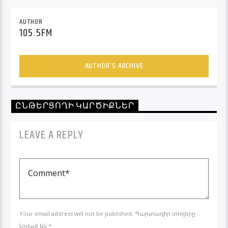
AUTHOR
105.5FM
AUTHOR'S ARCHIVE
ԸՆԹԵՐՑՈՂԻ ԿԱՐԾԻՔՆԵՐ
LEAVE A REPLY
Your email address will not be published. Պարտադիր տողերը
նշված են *