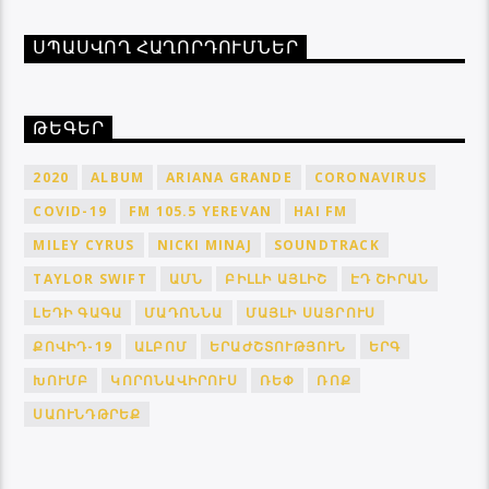
ՍՊԱՍՎՈՂ ՀԱՂՈՐԴՈՒՄՆԵՐ
ԹԵԳԵՐ
2020
ALBUM
ARIANA GRANDE
CORONAVIRUS
COVID-19
FM 105.5 YEREVAN
HAI FM
MILEY CYRUS
NICKI MINAJ
SOUNDTRACK
TAYLOR SWIFT
ԱՄՆ
ԲԻԼԼԻ ԱՅԼԻՇ
ԷԴ ՇԻՐԱՆ
ԼԵԴԻ ԳԱԳԱ
ՄԱԴՈՆՆԱ
ՄԱՅԼԻ ՍԱՅՐՈՒՍ
ՔՈՎԻԴ-19
ԱԼԲՈՄ
ԵՐԱԺՇՏՈՒԹՅՈՒՆ
ԵՐԳ
ԽՈՒՄԲ
ԿՈՐՈՆԱՎԻՐՈՒՍ
ՌԵՓ
ՌՈՔ
ՍԱՈՒՆԴԹՐԵՔ