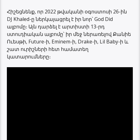
Հիշեցնենք, որ 2022 թվականի օգոստոսի 26-ին
DJ Khaled-ը ներկայացրել է իր նոր՝ God Did
ալբոմը։ Այն դարձել է արտիստի 13-րդ
ստուդիական ալբոմը՝ իր մեջ ներառելով Քանիե
Ուեսթի, Future-ի, Eminem-ի, Drake-ի, Lil Baby-ի և
շատ ուրիշների հետ համատեղ
կատարումները։