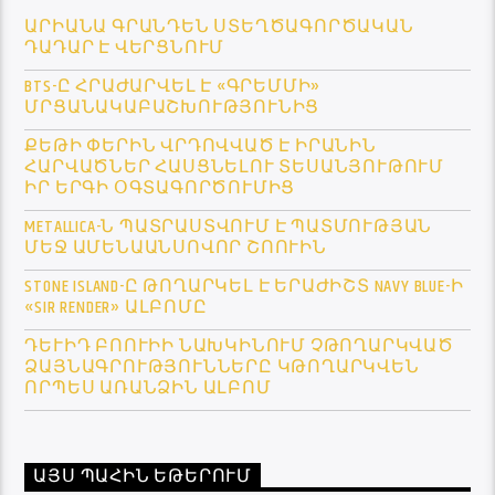
ԱՐԻԱՆԱ ԳՐԱՆԴԵՆ ՍՏԵՂԾԱԳՈՐԾԱԿԱՆ
ԴԱԴԱՐ Է ՎԵՐՑՆՈՒՄ
BTS-Ը ՀՐԱԺԱՐՎԵԼ Է «ԳՐԵՄՄԻ»
ՄՐՑԱՆԱԿԱԲԱՇԽՈՒԹՅՈՒՆԻՑ
ՔԵԹԻ ՓԵՐԻՆ ՎՐԴՈՎՎԱԾ Է ԻՐԱՆԻՆ
ՀԱՐՎԱԾՆԵՐ ՀԱՍՑՆԵԼՈՒ ՏԵՍԱՆՅՈՒԹՈՒՄ
ԻՐ ԵՐԳԻ ՕԳՏԱԳՈՐԾՈՒՄԻՑ
METALLICA-Ն ՊԱՏՐԱՍՏՎՈՒՄ Է ՊԱՏՄՈՒԹՅԱՆ
ՄԵՋ ԱՄԵՆԱԱՆՍՈՎՈՐ ՇՈՈՒԻՆ
STONE ISLAND-Ը ԹՈՂԱՐԿԵԼ Է ԵՐԱԺԻՇՏ NAVY BLUE-Ի
«SIR RENDER» ԱԼԲՈՄԸ
ԴԵՒԻԴ ԲՈՈՒԻԻ ՆԱԽԿԻՆՈՒՄ ՉԹՈՂԱՐԿՎԱԾ Ձ
ԱՅՆԱԳՐՈՒԹՅՈՒՆՆԵՐԸ ԿԹՈՂԱՐԿՎԵՆ Ո
ՐՊԵՍ ԱՌԱՆՁԻՆ ԱԼԲՈՄ
ԱՅՍ ՊԱՀԻՆ ԵԹԵՐՈՒՄ