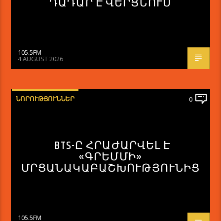
ԴԱԴԱՐ Է ՎԵՐՑՆՈՒՄ
105.5FM
4 AUGUST 2026
ՆՈՐՈՒԹՅՈՒՆՆԵՐ
0
BTS-Ը ՀՐԱԺԱՐՎԵԼ Է
«ԳՐԵՄՄԻ»
ՄՐՑԱՆԱԿԱԲԱՇԽՈՒԹՅՈՒՆԻՑ
105.5FM