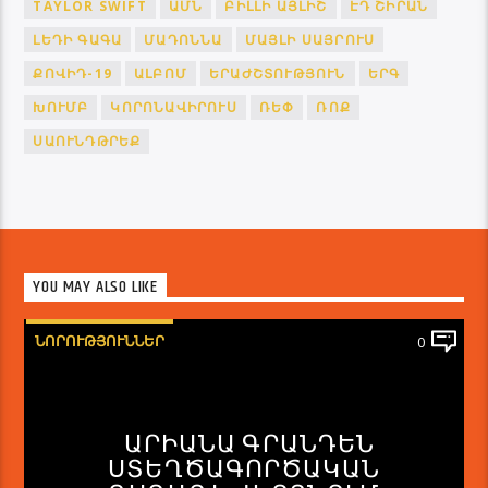
TAYLOR SWIFT
ԱՄՆ
ԲԻԼԼԻ ԱՅԼԻՇ
ԷԴ ՇԻՐԱՆ
ԼԵԴԻ ԳԱԳԱ
ՄԱԴՈՆՆԱ
ՄԱՅԼԻ ՍԱՅՐՈՒՍ
ՔՈՎԻԴ-19
ԱԼԲՈՄ
ԵՐԱԺՇՏՈՒԹՅՈՒՆ
ԵՐԳ
ԽՈՒՄԲ
ԿՈՐՈՆԱՎԻՐՈՒՍ
ՌԵՓ
ՌՈՔ
ՍԱՈՒՆԴԹՐԵՔ
YOU MAY ALSO LIKE
ՆՈՐՈՒԹՅՈՒՆՆԵՐ
0
ԱՐԻԱՆԱ ԳՐԱՆԴԵՆ
ՍՏԵՂԾԱԳՈՐԾԱԿԱՆ