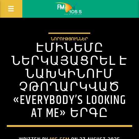
ՆՈՐՈՒԹՅՈՒՆՆԵՐ
ԷՄԻՆԵՄԸ
ՆԵՐԿԱՅԱՑՐԵԼ Է
ՆԱԽԿԻՆՈՒՄ
ՉԹՈՂԱՐԿՎԱԾ
«EVERYBODY’S LOOKING
AT ME» ԵՐԳԸ