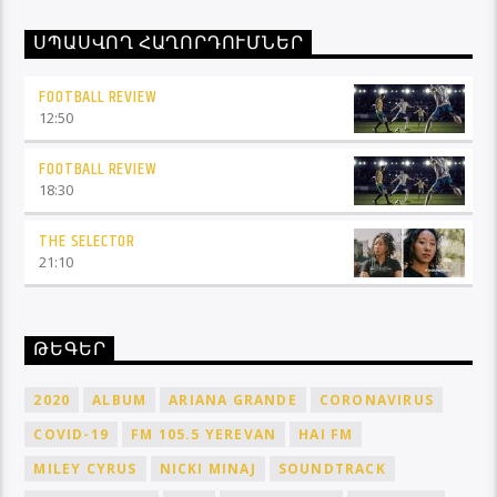
ՍՊԱՍՎՈՂ ՀԱՂՈՐԴՈՒՄՆԵՐ
FOOTBALL REVIEW
12:50
FOOTBALL REVIEW
18:30
THE SELECTOR
21:10
ԹԵԳԵՐ
2020
ALBUM
ARIANA GRANDE
CORONAVIRUS
COVID-19
FM 105.5 YEREVAN
HAI FM
MILEY CYRUS
NICKI MINAJ
SOUNDTRACK