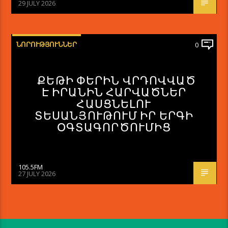
29 JULY 2026
ՆՈՐՈՒԹՅՈՒՆՆԵՐ
0
ՔԵԹԻ ՓԵՐԻՆ ՎՐԴՈՎՎԱԾ
Է ԻՐԱՆԻՆ ՀԱՐՎԱԾՆԵՐ
ՀԱՍՑՆԵԼՈՒ
ՏԵՍԱՆՅՈՒԹՈՒՄ ԻՐ ԵՐԳԻ
ՕԳՏԱԳՈՐԾՈՒՄԻՑ
105.5FM
27 JULY 2026