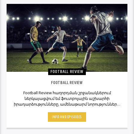
FOOTBALL REVIEW
FOOTBALL REVIEW
Football Review հաղորդման շրջանակներում
ներկայացվում եմ ֆուտբոլային աշխարհի
իրադարձությունները, ամենաթարմ նորությունները,
ինչպես նաև նաև մեկնաբանի կարծիքներն ու
տեսակետները։ Հետևեք Լավագույնի եթերին եւ
INFO AND EPISODES
Ֆուտբոլ Ռիվյու հաղորդաշարի միջոցով մշտապես
կլինեք ֆուտբոլային աշխարհի կիզակետում։