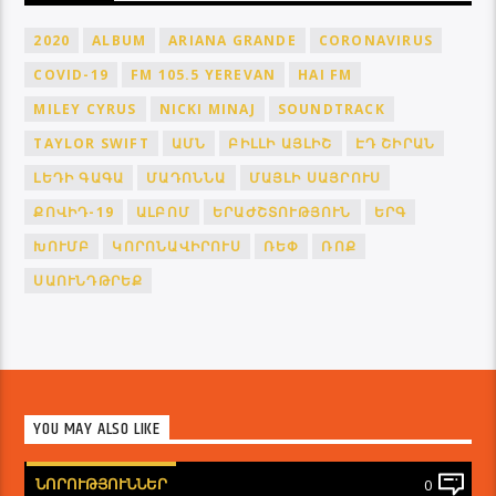
2020
ALBUM
ARIANA GRANDE
CORONAVIRUS
COVID-19
FM 105.5 YEREVAN
HAI FM
MILEY CYRUS
NICKI MINAJ
SOUNDTRACK
TAYLOR SWIFT
ԱՄՆ
ԲԻԼԼԻ ԱՅԼԻՇ
ԷԴ ՇԻՐԱՆ
ԼԵԴԻ ԳԱԳԱ
ՄԱԴՈՆՆԱ
ՄԱՅԼԻ ՍԱՅՐՈՒՍ
ՔՈՎԻԴ-19
ԱԼԲՈՄ
ԵՐԱԺՇՏՈՒԹՅՈՒՆ
ԵՐԳ
ԽՈՒՄԲ
ԿՈՐՈՆԱՎԻՐՈՒՍ
ՌԵՓ
ՌՈՔ
ՍԱՈՒՆԴԹՐԵՔ
YOU MAY ALSO LIKE
ՆՈՐՈՒԹՅՈՒՆՆԵՐ
0