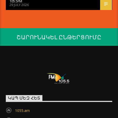
105.5FM
29 JULY 2026
ՇԱՐՈՒՆԱԿԵԼ ԸՆԹԵՐՑՈՒՄԸ
ԿԱՊ ՄԵԶ ՀԵՏ
1055.am