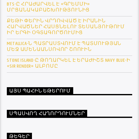
BTS-Ը ՀՐԱԺԱՐՎԵԼ Է «ԳՐԵՄՄԻ»
ՄՐՑԱՆԱԿԱԲԱՇԽՈՒԹՅՈՒՆԻՑ
ՔԵԹԻ ՓԵՐԻՆ ՎՐԴՈՎՎԱԾ Է ԻՐԱՆԻՆ
ՀԱՐՎԱԾՆԵՐ ՀԱՍՑՆԵԼՈՒ ՏԵՍԱՆՅՈՒԹՈՒՄ
ԻՐ ԵՐԳԻ ՕԳՏԱԳՈՐԾՈՒՄԻՑ
METALLICA-Ն ՊԱՏՐԱՍՏՎՈՒՄ Է ՊԱՏՄՈՒԹՅԱՆ
ՄԵՋ ԱՄԵՆԱԱՆՍՈՎՈՐ ՇՈՈՒԻՆ
STONE ISLAND-Ը ԹՈՂԱՐԿԵԼ Է ԵՐԱԺԻՇՏ NAVY BLUE-Ի
«SIR RENDER» ԱԼԲՈՄԸ
ԱՅՍ ՊԱՀԻՆ ԵԹԵՐՈՒՄ
ՍՊԱՍՎՈՂ ՀԱՂՈՐԴՈՒՄՆԵՐ
ԹԵԳԵՐ