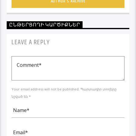
AUTHOR'S ARCHIVE
ԸՆԹԵՐՑՈՂԻ ԿԱՐԾԻՔՆԵՐ
LEAVE A REPLY
Your email address will not be published. Պարտադիր տողերը
նշված են *