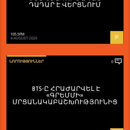
ԴԱԴԱՐ Է ՎԵՐՑՆՈՒՄ
105.5FM
4 AUGUST 2026
ՆՈՐՈՒԹՅՈՒՆՆԵՐ
0
BTS-Ը ՀՐԱԺԱՐՎԵԼ Է
«ԳՐԵՄՄԻ»
ՄՐՑԱՆԱԿԱԲԱՇԽՈՒԹՅՈՒՆԻՑ