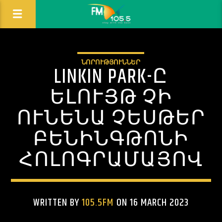
ՆՈՐՈՒԹՅՈՒՆՆԵՐ
LINKIN PARK-Ը
ԵԼՈՒՅԹ ՉԻ
ՈՒՆԵՆԱ ՉԵՍԹԵՐ
ԲԵՆԻՆԳԹՈՆԻ
ՀՈԼՈԳՐԱՄԱՅՈՎ
WRITTEN BY
105.5FM
ON 16 MARCH 2023