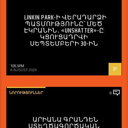
LINKIN PARK-Ի ՎԵՐԱԴԱՐՁԻ
ՊԱՏՄՈՒԹՅՈՒՆԸ՝ ՄԵԾ
ԷԿՐԱՆԻՆ․ «UNSHATTER»-Ը
ԿՑՈՒՑԱԴՐՎԻ
ՍԵՊՏԵՄԲԵՐԻ 30-ԻՆ
105.5FM
6 AUGUST 2026
ՆՈՐՈՒԹՅՈՒՆՆԵՐ
0
ԱՐԻԱՆԱ ԳՐԱՆԴԵՆ
ՍՏԵՂԾԱԳՈՐԾԱԿԱՆ