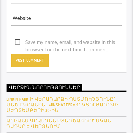
Save my name, email, and website in this
browser for the next time I comment.
ՎԵՐՋԻՆ ՆՈՐՈՒԹՅՈՒՆՆԵՐ
LINKIN PARK-Ի ՎԵՐԱԴԱՐՁԻ ՊԱՏՄՈՒԹՅՈՒՆԸ՝
ՄԵԾ ԷԿՐԱՆԻՆ․ «UNSHATTER»-Ը ԿՑՈՒՑԱԴՐՎԻ
ՍԵՊՏԵՄԲԵՐԻ 30-ԻՆ
ԱՐԻԱՆԱ ԳՐԱՆԴԵՆ ՍՏԵՂԾԱԳՈՐԾԱԿԱՆ
ԴԱԴԱՐ Է ՎԵՐՑՆՈՒՄ