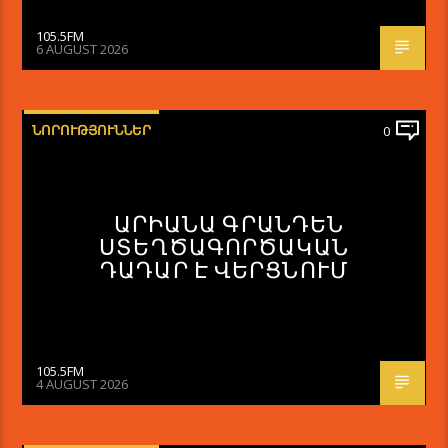
105.5FM
6 AUGUST 2026
ՆՈՐՈՒԹՅՈՒՆՆԵՐ
0
ԱՐԻԱՆԱ ԳՐԱՆԴԵՆ
ՍՏԵՂԾԱԳՈՐԾԱԿԱՆ
ԴԱԴԱՐ Է ՎԵՐՑՆՈՒՄ
105.5FM
4 AUGUST 2026