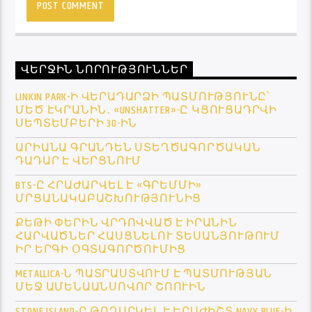
ՎԵՐՋԻՆ ՆՈՐՈՒԹՅՈՒՆՆԵՐ
LINKIN PARK-Ի ՎԵՐԱԴԱՐՁԻ ՊԱՏՄՈՒԹՅՈՒՆԸ՝
ՄԵԾ ԷԿՐԱՆԻՆ․ «UNSHATTER»-Ը ԿՑՈՒՑԱԴՐՎԻ
ՍԵՊՏԵՄԲԵՐԻ 30-ԻՆ
ԱՐԻԱՆԱ ԳՐԱՆԴԵՆ ՍՏԵՂԾԱԳՈՐԾԱԿԱՆ
ԴԱԴԱՐ Է ՎԵՐՑՆՈՒՄ
BTS-Ը ՀՐԱԺԱՐՎԵԼ Է «ԳՐԵՄՄԻ»
ՄՐՑԱՆԱԿԱԲԱՇԽՈՒԹՅՈՒՆԻՑ
ՔԵԹԻ ՓԵՐԻՆ ՎՐԴՈՎՎԱԾ Է ԻՐԱՆԻՆ
ՀԱՐՎԱԾՆԵՐ ՀԱՍՑՆԵԼՈՒ ՏԵՍԱՆՅՈՒԹՈՒՄ
ԻՐ ԵՐԳԻ ՕԳՏԱԳՈՐԾՈՒՄԻՑ
METALLICA-Ն ՊԱՏՐԱՍՏՎՈՒՄ Է ՊԱՏՄՈՒԹՅԱՆ
ՄԵՋ ԱՄԵՆԱԱՆՍՈՎՈՐ ՇՈՈՒԻՆ
STONE ISLAND-Ը ԹՈՂԱՐԿԵԼ Է ԵՐԱԺԻՇՏ NAVY BLUE-Ի