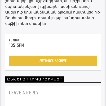
շերտավոր կիսաշրջազգեստ, սև կոշիկներ և
սպիտակ բեյսբոլի գլխարկ՝ խմբի անունով։
Ավելի ուշ նրա անձնական բլոգում հայտնվեց No
Doubt համերգի տեսանյութը՝ հանդիսատեսի
սելֆիի հետ միասին։
AUTHOR
105.5FM
AUTHOR'S ARCHIVE
ԸՆԹԵՐՑՈՂԻ ԿԱՐԾԻՔՆԵՐ
LEAVE A REPLY