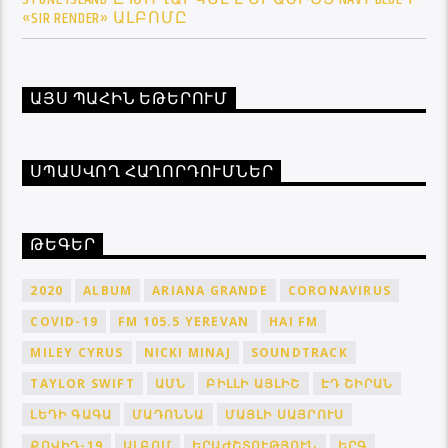
«SIR RENDER» ԱԼԲՈՄԸ
ԱՅՍ ՊԱՀԻՆ ԵԹԵՐՈՒՄ
ՍՊԱՍՎՈՂ ՀԱՂՈՐԴՈՒՄՆԵՐ
ԹԵԳԵՐ
2020
ALBUM
ARIANA GRANDE
CORONAVIRUS
COVID-19
FM 105.5 YEREVAN
HAI FM
MILEY CYRUS
NICKI MINAJ
SOUNDTRACK
TAYLOR SWIFT
ԱՄՆ
ԲԻԼԼԻ ԱՅԼԻՇ
ԷԴ ՇԻՐԱՆ
ԼԵԴԻ ԳԱԳԱ
ՄԱԴՈՆՆԱ
ՄԱՅԼԻ ՍԱՅՐՈՒՍ
ՔՈՎԻԴ-19
ԱԼԲՈՄ
ԵՐԱԺՇՏՈՒԹՅՈՒՆ
ԵՐԳ