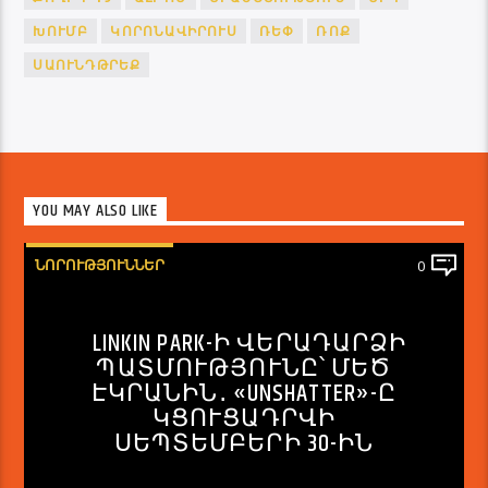
ԽՈՒՄԲ
ԿՈՐՈՆԱՎԻՐՈՒՍ
ՌԵՓ
ՌՈՔ
ՍԱՈՒՆԴԹՐԵՔ
YOU MAY ALSO LIKE
ՆՈՐՈՒԹՅՈՒՆՆԵՐ
0
LINKIN PARK-Ի ՎԵՐԱԴԱՐՁԻ
ՊԱՏՄՈՒԹՅՈՒՆԸ՝ ՄԵԾ
ԷԿՐԱՆԻՆ․ «UNSHATTER»-Ը
ԿՑՈՒՑԱԴՐՎԻ
ՍԵՊՏԵՄԲԵՐԻ 30-ԻՆ