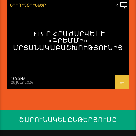
ՆՈՐՈՒԹՅՈՒՆՆԵՐ
0
BTS-Ը ՀՐԱԺԱՐՎԵԼ Է
«ԳՐԵՄՄԻ»
ՄՐՑԱՆԱԿԱԲԱՇԽՈՒԹՅՈՒՆԻՑ
105.5FM
29 JULY 2026
ՇԱՐՈՒՆԱԿԵԼ ԸՆԹԵՐՑՈՒՄԸ