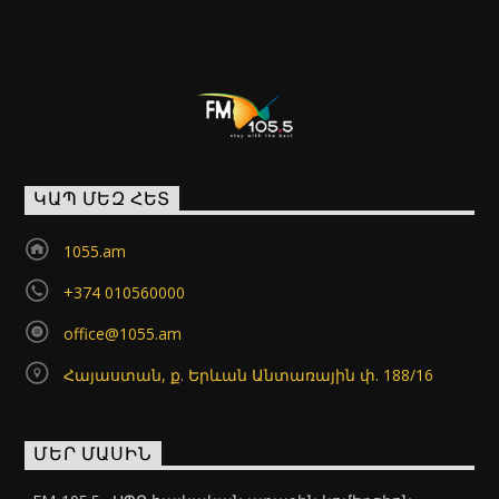
ԿԱՊ ՄԵԶ ՀԵՏ
1055.am
+374 010560000
office@1055.am
Հայաստան, ք. Երևան Անտառային փ. 188/16
ՄԵՐ ՄԱՍԻՆ