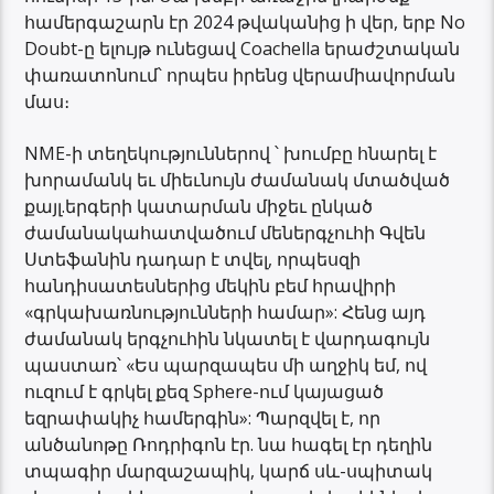
համերգաշարն էր 2024 թվականից ի վեր, երբ No
Doubt-ը ելույթ ունեցավ Coachella երաժշտական ​​
փառատոնում՝ որպես իրենց վերամիավորման
մաս։
NME-ի տեղեկություններով ՝ խումբը հնարել է
խորամանկ եւ միեւնույն ժամանակ մտածված
քայլ.երգերի կատարման միջեւ ընկած
ժամանակահատվածում մեներգչուհի Գվեն
Ստեֆանին դադար է տվել, որպեսզի
հանդիսատեսներից մեկին բեմ հրավիրի
«գրկախառնությունների համար»: Հենց այդ
ժամանակ երգչուհին նկատել է վարդագույն
պաստառ՝ «Ես պարզապես մի աղջիկ եմ, ով
ուզում է գրկել քեզ Sphere-ում կայացած
եզրափակիչ համերգին»: Պարզվել է, որ
անծանոթը Ռոդրիգոն էր. նա հագել էր դեղին
տպագիր մարզաշապիկ, կարճ սև-սպիտակ