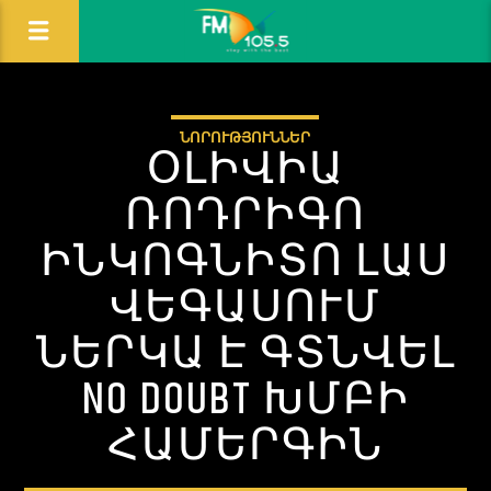
ՆՈՐՈՒԹՅՈՒՆՆԵՐ
ՕԼԻՎԻԱ
ՌՈԴՐԻԳՈ
ԻՆԿՈԳՆԻՏՈ ԼԱՍ
ՎԵԳԱՍՈՒՄ
ՆԵՐԿԱ Է ԳՏՆՎԵԼ
NO DOUBT ԽՄԲԻ
ՀԱՄԵՐԳԻՆ