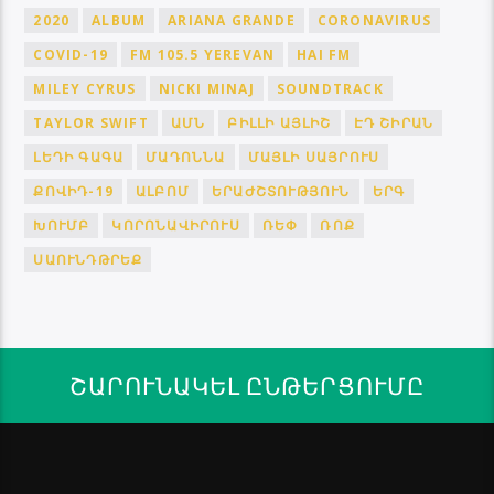
2020
ALBUM
ARIANA GRANDE
CORONAVIRUS
COVID-19
FM 105.5 YEREVAN
HAI FM
MILEY CYRUS
NICKI MINAJ
SOUNDTRACK
TAYLOR SWIFT
ԱՄՆ
ԲԻԼԼԻ ԱՅԼԻՇ
ԷԴ ՇԻՐԱՆ
ԼԵԴԻ ԳԱԳԱ
ՄԱԴՈՆՆԱ
ՄԱՅԼԻ ՍԱՅՐՈՒՍ
ՔՈՎԻԴ-19
ԱԼԲՈՄ
ԵՐԱԺՇՏՈՒԹՅՈՒՆ
ԵՐԳ
ԽՈՒՄԲ
ԿՈՐՈՆԱՎԻՐՈՒՍ
ՌԵՓ
ՌՈՔ
ՍԱՈՒՆԴԹՐԵՔ
ՇԱՐՈՒՆԱԿԵԼ ԸՆԹԵՐՑՈՒՄԸ