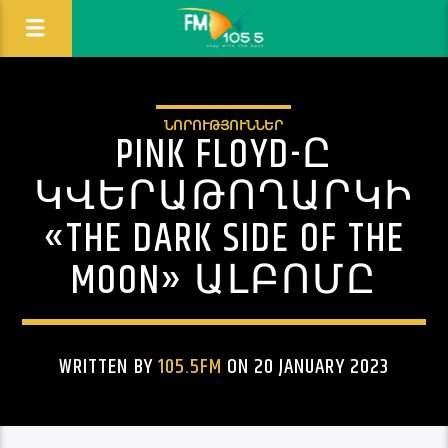
ՆՈՐՈՒԹՅՈՒՆՆԵՐ
PINK FLOYD-Ը
ԿՎԵՐԱԹՈՂԱՐԿԻ
«THE DARK SIDE OF THE
MOON» ԱԼԲՈՄԸ
WRITTEN BY
105.5FM
ON 20 JANUARY 2023