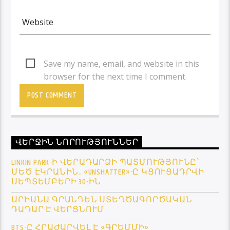
Save my name, email, and website in this
browser for the next time I comment.
ՎԵՐՋԻՆ ՆՈՐՈՒԹՅՈՒՆՆԵՐ
LINKIN PARK-Ի ՎԵՐԱԴԱՐՁԻ ՊԱՏՄՈՒԹՅՈՒՆԸ՝
ՄԵԾ ԷԿՐԱՆԻՆ․ «UNSHATTER»-Ը ԿՑՈՒՑԱԴՐՎԻ
ՍԵՊՏԵՄԲԵՐԻ 30-ԻՆ
ԱՐԻԱՆԱ ԳՐԱՆԴԵՆ ՍՏԵՂԾԱԳՈՐԾԱԿԱՆ
ԴԱԴԱՐ Է ՎԵՐՑՆՈՒՄ
BTS-Ը ՀՐԱԺԱՐՎԵԼ Է «ԳՐԵՄՄԻ»