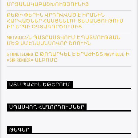
ՄՐՑԱՆԱԿԱԲԱՇԽՈՒԹՅՈՒՆԻՑ
ՔԵԹԻ ՓԵՐԻՆ ՎՐԴՈՎՎԱԾ Է ԻՐԱՆԻՆ
ՀԱՐՎԱԾՆԵՐ ՀԱՍՑՆԵԼՈՒ ՏԵՍԱՆՅՈՒԹՈՒՄ
ԻՐ ԵՐԳԻ ՕԳՏԱԳՈՐԾՈՒՄԻՑ
METALLICA-Ն ՊԱՏՐԱՍՏՎՈՒՄ Է ՊԱՏՄՈՒԹՅԱՆ
ՄԵՋ ԱՄԵՆԱԱՆՍՈՎՈՐ ՇՈՈՒԻՆ
STONE ISLAND-Ը ԹՈՂԱՐԿԵԼ Է ԵՐԱԺԻՇՏ NAVY BLUE-Ի
«SIR RENDER» ԱԼԲՈՄԸ
ԱՅՍ ՊԱՀԻՆ ԵԹԵՐՈՒՄ
ՍՊԱՍՎՈՂ ՀԱՂՈՐԴՈՒՄՆԵՐ
ԹԵԳԵՐ