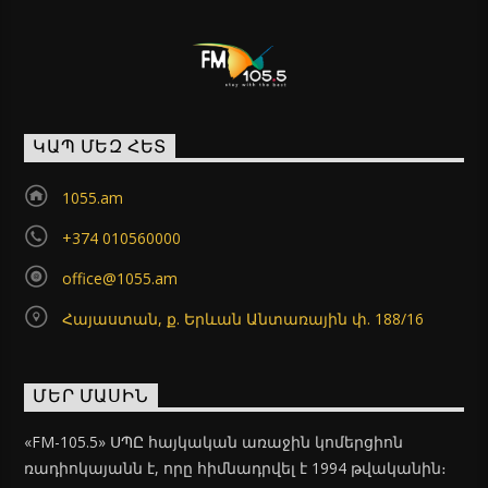
ԿԱՊ ՄԵԶ ՀԵՏ
1055.am
+374 010560000
office@1055.am
Հայաստան, ք. Երևան Անտառային փ. 188/16
ՄԵՐ ՄԱՍԻՆ
«FM-105.5» ՍՊԸ հայկական առաջին կոմերցիոն
ռադիոկայանն է, որը հիմնադրվել է 1994 թվականին։