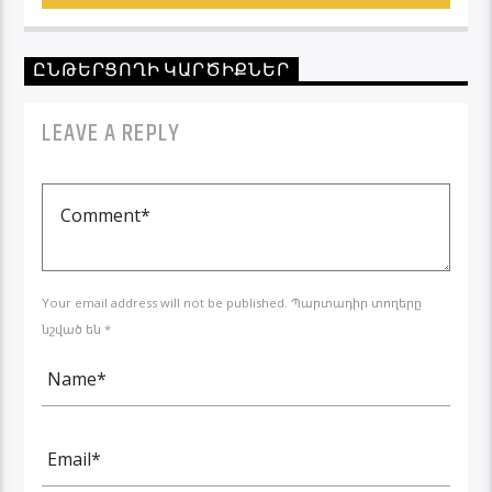
ԸՆԹԵՐՑՈՂԻ ԿԱՐԾԻՔՆԵՐ
LEAVE A REPLY
Your email address will not be published. Պարտադիր տողերը
նշված են *