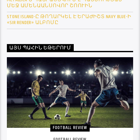
ՄԵՋ ԱՄԵՆԱԱՆՍՈՎՈՐ ՇՈՈՒԻՆ
STONE ISLAND-Ը ԹՈՂԱՐԿԵԼ Է ԵՐԱԺԻՇՏ NAVY BLUE-Ի
«SIR RENDER» ԱԼԲՈՄԸ
ԱՅՍ ՊԱՀԻՆ ԵԹԵՐՈՒՄ
FOOTBALL REVIEW
FOOTBALL REVIEW