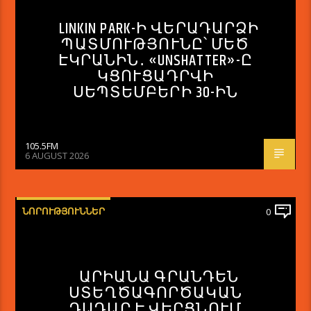
LINKIN PARK-Ի ՎԵՐԱԴԱՐՁԻ
ՊԱՏՄՈՒԹՅՈՒՆԸ՝ ՄԵԾ
ԷԿՐԱՆԻՆ․ «UNSHATTER»-Ը
ԿՑՈՒՑԱԴՐՎԻ
ՍԵՊՏԵՄԲԵՐԻ 30-ԻՆ
105.5FM
6 AUGUST 2026
ՆՈՐՈՒԹՅՈՒՆՆԵՐ
0
ԱՐԻԱՆԱ ԳՐԱՆԴԵՆ
ՍՏԵՂԾԱԳՈՐԾԱԿԱՆ
ԴԱԴԱՐ Է ՎԵՐՑՆՈՒՄ