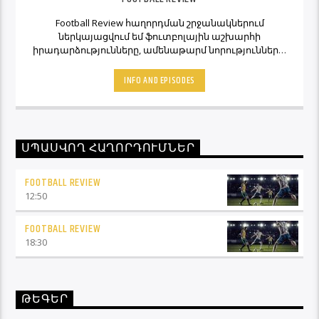
Football Review հաղորդման շրջանակներում
ներկայացվում եմ ֆուտբոլային աշխարհի
իրադարձությունները, ամենաթարմ նորությունները,
ինչպես նաև նաև մեկնաբանի կարծիքներն ու
տեսակետները։ Հետևեք Լավագույնի եթերին եւ
INFO AND EPISODES
Ֆուտբոլ Ռիվյու հաղորդաշարի միջոցով մշտապես
կլինեք ֆուտբոլային աշխարհի կիզակետում։
ՍՊԱՍՎՈՂ ՀԱՂՈՐԴՈՒՄՆԵՐ
FOOTBALL REVIEW
12:50
FOOTBALL REVIEW
18:30
ԹԵԳԵՐ