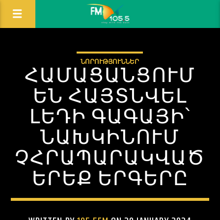
ՆՈՐՈՒԹՅՈՒՆՆԵՐ
ՀԱՄԱՑԱՆՑՈՒՄ
ԵՆ ՀԱՅՏՆՎԵԼ
ԼԵԴԻ ԳԱԳԱՅԻ՝
ՆԱԽԿԻՆՈՒՄ
ՉՀՐԱՊԱՐԱԿՎԱԾ
ԵՐԵՔ ԵՐԳԵՐԸ