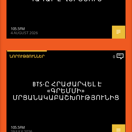
105.5FM
4 AUGUST 2026
ՆՈՐՈՒԹՅՈՒՆՆԵՐ
0
BTS-Ը ՀՐԱԺԱՐՎԵԼ Է
«ԳՐԵՄՄԻ»
ՄՐՑԱՆԱԿԱԲԱՇԽՈՒԹՅՈՒՆԻՑ
105.5FM
29 JULY 2026