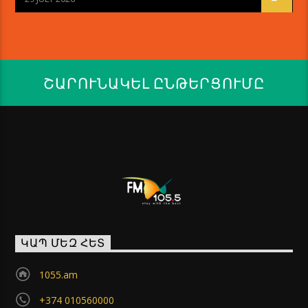
ՇԱՐՈՒՆԱԿԵԼ ԸՆԹԵՐՑՈՒՄԸ
ԿԱՊ ՄԵԶ ՀԵՏ
1055.am
+374 010560000