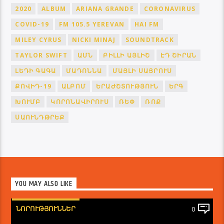
2020
ALBUM
ARIANA GRANDE
CORONAVIRUS
COVID-19
FM 105.5 YEREVAN
HAI FM
MILEY CYRUS
NICKI MINAJ
SOUNDTRACK
TAYLOR SWIFT
ԱՄՆ
ԲԻԼԼԻ ԱՅԼԻՇ
ԷԴ ՇԻՐԱՆ
ԼԵԴԻ ԳԱԳԱ
ՄԱԴՈՆՆԱ
ՄԱՅԼԻ ՍԱՅՐՈՒՍ
ՔՈՎԻԴ-19
ԱԼԲՈՄ
ԵՐԱԺՇՏՈՒԹՅՈՒՆ
ԵՐԳ
ԽՈՒՄԲ
ԿՈՐՈՆԱՎԻՐՈՒՍ
ՌԵՓ
ՌՈՔ
ՍԱՈՒՆԴԹՐԵՔ
YOU MAY ALSO LIKE
ՆՈՐՈՒԹՅՈՒՆՆԵՐ
0