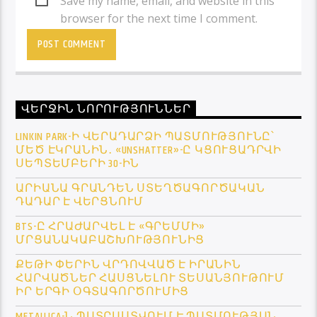
Save my name, email, and website in this
browser for the next time I comment.
ՎԵՐՋԻՆ ՆՈՐՈՒԹՅՈՒՆՆԵՐ
LINKIN PARK-Ի ՎԵՐԱԴԱՐՁԻ ՊԱՏՄՈՒԹՅՈՒՆԸ՝
ՄԵԾ ԷԿՐԱՆԻՆ․ «UNSHATTER»-Ը ԿՑՈՒՑԱԴՐՎԻ
ՍԵՊՏԵՄԲԵՐԻ 30-ԻՆ
ԱՐԻԱՆԱ ԳՐԱՆԴԵՆ ՍՏԵՂԾԱԳՈՐԾԱԿԱՆ
ԴԱԴԱՐ Է ՎԵՐՑՆՈՒՄ
BTS-Ը ՀՐԱԺԱՐՎԵԼ Է «ԳՐԵՄՄԻ»
ՄՐՑԱՆԱԿԱԲԱՇԽՈՒԹՅՈՒՆԻՑ
ՔԵԹԻ ՓԵՐԻՆ ՎՐԴՈՎՎԱԾ Է ԻՐԱՆԻՆ
ՀԱՐՎԱԾՆԵՐ ՀԱՍՑՆԵԼՈՒ ՏԵՍԱՆՅՈՒԹՈՒՄ
ԻՐ ԵՐԳԻ ՕԳՏԱԳՈՐԾՈՒՄԻՑ
METALLICA-Ն ՊԱՏՐԱՍՏՎՈՒՄ Է ՊԱՏՄՈՒԹՅԱՆ