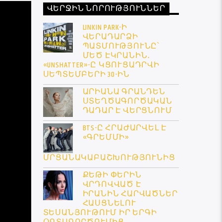
ՎԵՐՋԻՆ ՆՈՐՈՒԹՅՈՒՆՆԵՐ
LINKIN PARK-Ի
ՎԵՐԱԴԱՐՁԻ
ՊԱՏՄՈՒԹՅՈՒՆԸ՝
ՄԵԾ ԷԿՐԱՆԻՆ․
«UNSHATTER»-Ը ԿՑՈՒՑԱԴՐՎԻ
ՍԵՊՏԵՄԲԵՐԻ 30-ԻՆ
ԱՐԻԱՆԱ ԳՐԱՆԴԵՆ
ՍՏԵՂԾԱԳՈՐԾԱԿԱՆ
ԴԱԴԱՐ Է ՎԵՐՑՆՈՒՄ
BTS-Ը ՀՐԱԺԱՐՎԵԼ Է
«ԳՐԵՄՄԻ»
ՄՐՑԱՆԱԿԱԲԱՇԽՈՒԹՅՈՒՆԻՑ
ՔԵԹԻ ՓԵՐԻՆ
ՎՐԴՈՎՎԱԾ Է
ԻՐԱՆԻՆ ՀԱՐՎԱԾՆԵՐ
ՀԱՍՑՆԵԼՈՒ
ՏԵՍԱՆՅՈՒԹՈՒՄ ԻՐ ԵՐԳԻ