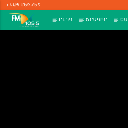
ԿԱՊ ՄԵԶ ՀԵՏ
ԲԼՈԳ
ԾՐԱԳԻՐ
ԵՄ