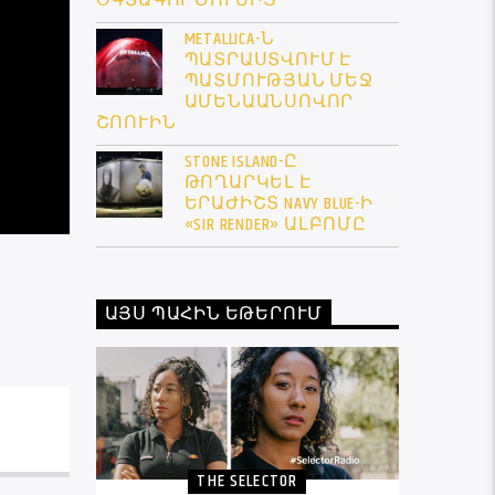
ՕԳՏԱԳՈՐԾՈՒՄԻՑ
METALLICA-Ն
ՊԱՏՐԱՍՏՎՈՒՄ Է
ՊԱՏՄՈՒԹՅԱՆ ՄԵՋ
ԱՄԵՆԱԱՆՍՈՎՈՐ
ՇՈՈՒԻՆ
STONE ISLAND-Ը
ԹՈՂԱՐԿԵԼ Է
ԵՐԱԺԻՇՏ NAVY BLUE-Ի
«SIR RENDER» ԱԼԲՈՄԸ
ԱՅՍ ՊԱՀԻՆ ԵԹԵՐՈՒՄ
THE SELECTOR