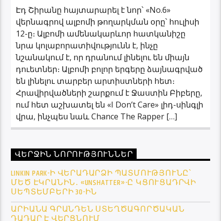
Էդ Շիրանը հայտարարել է նոր՝ «No.6»
վերնագրով ալբոմի թողարկման օրը՝ հուլիսի
12-ը։ Ալբոմի ամենակարևոր հատկանիշը
նրա կոլաբորատիվությունն է, ինչը
նշանակում է, որ դրանում լինելու են միայն
դուետներ։ Ալբոմի բոլոր երգերը ձայնագրված
են լինելու տարբեր արտիստների հետ։
Հրավիրվածների շարքում է Ջաստին Բիբերը,
ում հետ աշխատել են «I Don’t Care» լիդ-սինգլի
վրա, ինչպես նաև Chance The Rapper […]
ՎԵՐՋԻՆ ՆՈՐՈՒԹՅՈՒՆՆԵՐ
LINKIN PARK-Ի ՎԵՐԱԴԱՐՁԻ ՊԱՏՄՈՒԹՅՈՒՆԸ՝
ՄԵԾ ԷԿՐԱՆԻՆ․ «UNSHATTER»-Ը ԿՑՈՒՑԱԴՐՎԻ
ՍԵՊՏԵՄԲԵՐԻ 30-ԻՆ
ԱՐԻԱՆԱ ԳՐԱՆԴԵՆ ՍՏԵՂԾԱԳՈՐԾԱԿԱՆ
ԴԱԴԱՐ Է ՎԵՐՑՆՈՒՄ