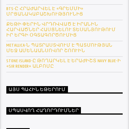
BTS-Ը ՀՐԱԺԱՐՎԵԼ Է «ԳՐԵՄՄԻ»
ՄՐՑԱՆԱԿԱԲԱՇԽՈՒԹՅՈՒՆԻՑ
ՔԵԹԻ ՓԵՐԻՆ ՎՐԴՈՎՎԱԾ Է ԻՐԱՆԻՆ
ՀԱՐՎԱԾՆԵՐ ՀԱՍՑՆԵԼՈՒ ՏԵՍԱՆՅՈՒԹՈՒՄ
ԻՐ ԵՐԳԻ ՕԳՏԱԳՈՐԾՈՒՄԻՑ
METALLICA-Ն ՊԱՏՐԱՍՏՎՈՒՄ Է ՊԱՏՄՈՒԹՅԱՆ
ՄԵՋ ԱՄԵՆԱԱՆՍՈՎՈՐ ՇՈՈՒԻՆ
STONE ISLAND-Ը ԹՈՂԱՐԿԵԼ Է ԵՐԱԺԻՇՏ NAVY BLUE-Ի
«SIR RENDER» ԱԼԲՈՄԸ
ԱՅՍ ՊԱՀԻՆ ԵԹԵՐՈՒՄ
ՍՊԱՍՎՈՂ ՀԱՂՈՐԴՈՒՄՆԵՐ