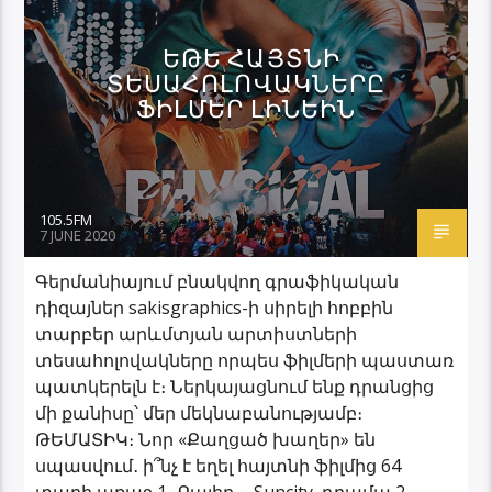
ԵԹԵ ՀԱՅՏՆԻ
ՏԵՍԱՀՈԼՈՎԱԿՆԵՐԸ
ՖԻԼՄԵՐ ԼԻՆԵԻՆ
105.5FM
7 JUNE 2020
Գերմանիայում բնակվող գրաֆիկական
դիզայներ sakisgraphics-ի սիրելի հոբբին
տարբեր արևմտյան արտիստների
տեսահոլովակները որպես ֆիլմերի պաստառ
պատկերելն է։ Ներկայացնում ենք դրանցից
մի քանիսը՝ մեր մեկնաբանությամբ։
ԹԵՄԱՏԻԿ։ Նոր «Քաղցած խաղեր» են
սպասվում․ ի՞նչ է եղել հայտնի ֆիլմից 64
տարի առաջ 1․ Քալիդ – Suncity, դրամա 2.