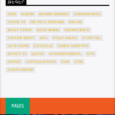
ԹԵԳԵՐ
2020
ALBUM
ARIANA GRANDE
CORONAVIRUS
COVID-19
FM 105.5 YEREVAN
HAI FM
MILEY CYRUS
NICKI MINAJ
SOUNDTRACK
TAYLOR SWIFT
ԱՄՆ
ԲԻԼԼԻ ԱՅԼԻՇ
ԷԴ ՇԻՐԱՆ
ԼԵԴԻ ԳԱԳԱ
ՄԱԴՈՆՆԱ
ՄԱՅԼԻ ՍԱՅՐՈՒՍ
ՔՈՎԻԴ-19
ԱԼԲՈՄ
ԵՐԱԺՇՏՈՒԹՅՈՒՆ
ԵՐԳ
ԽՈՒՄԲ
ԿՈՐՈՆԱՎԻՐՈՒՍ
ՌԵՓ
ՌՈՔ
ՍԱՈՒՆԴԹՐԵՔ
PAGES