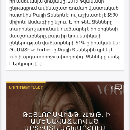
իր ամենամյա ցուցակը։ 2019 թվականի
ընթացքում ամենաշատ գումար վաստակած
հայտնին Քայլի Ջեներն է, ով աշխատել է $590
միլիոն։ Ասմագիրը նշում է, որ թեև Ջենները
տարիներ շարունակ ուռճացրել է իր բիզնեսի
մասշտաբները, բայց իր կոսմետիկայի
ընկերության վաճառքների 51%-ը իրական են։
ԹԵՄԱՏԻԿ։ Forbes-ը Քայլի Ջեններին զրկել է
«միլիարդատիրոջ» տիտղոսից․ Ջենները ստել
է Երկրորդ […]
ՆՈՐՈՒԹՅՈՒՆՆԵՐ
0
ԹԵՅԼՈՐ ՍՎԻՖԹ․ 2019 Թ․-Ի
ԱՄԵՆԱՎԱՃԱՌՎԱԾ
ԱՐՏԻՍՏՆ ԱՇԽԱՐՀՈՒՄ