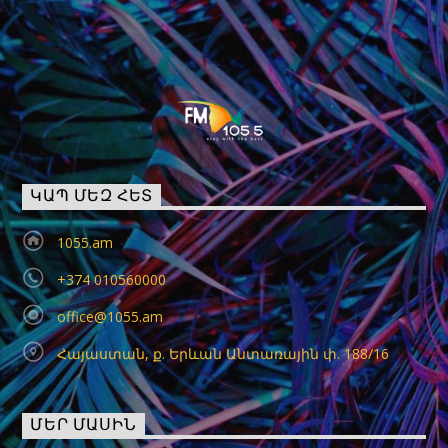
ԿԱՊ ՄԵԶ ՀԵՏ
1055.am
+374 010560000
office@1055.am
Հայաստան, ք. Երևան Անտառային փ. 188/16
ՄԵՐ ՄԱՍԻՆ