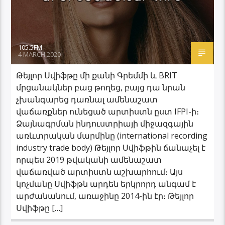
105.5FM
4 MARCH 2020
Թեյլոր Սվիֆթը մի քանի Գրեմմի և BRIT
մրցանակներ բաց թողեց, բայց դա նրան
չխանգարեց դառնալ ամենաշատ
վաճառքներ ունեցած արտիստն ըստ IFPI-ի։
Ձայնագրման ինդուստրիայի միջազգային
առևտրական մարմինը (international recording
industry trade body) Թեյլոր Սվիֆթին ճանաչել է
որպես 2019 թվականի ամենաշատ
վաճառված արտիստն աշխարհում։ Այս
կոչմանը Սվիֆթն արդեն երկրորդ անգամ է
արժանանում, առաջինը 2014-ին էր։ Թեյլոր
Սվիֆթը […]