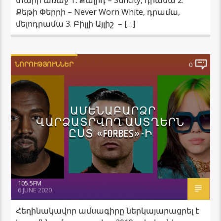
Քեթի Փերրի – Never Worn White, դրամա,
մելոդրամա 3. Բիլլի Այլիշ – […]
ՆՈՐՈՒԹՅՈՒՆՆԵՐ
0
ԱՄԵՆԱԲԱՐՁՐ
ՎԱՐՁԱՏՐՎՈՂ ԱՍՏՂԵՐՆ
ԸՍՏ «FORBES»-Ի
105.5FM
6 JUNE 2020
Հեղինակավոր ամսագիրը ներկայարացրել է