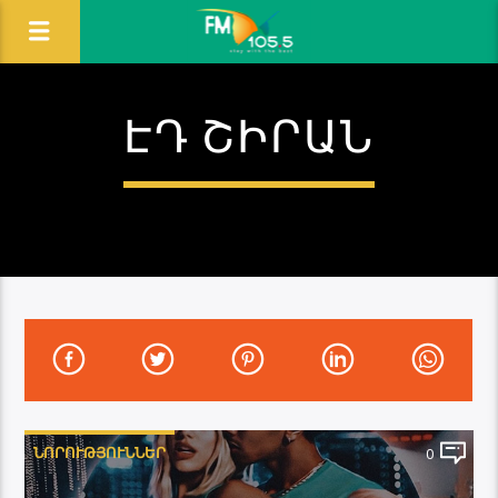
ԷԴ ՇԻՐԱՆ
ՆՈՐՈՒԹՅՈՒՆՆԵՐ
0