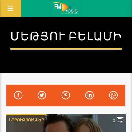
ՄԵԹՅՈՒ ԲԵԼԱՄԻ
ՆՈՐՈՒԹՅՈՒՆՆԵՐ
0