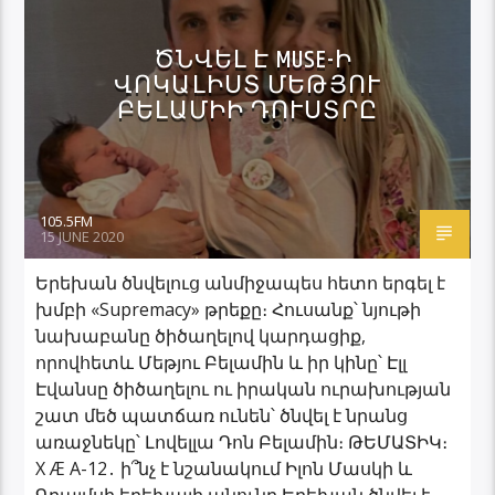
ԾՆՎԵԼ Է MUSE-Ի
ՎՈԿԱԼԻՍՏ ՄԵԹՅՈՒ
ԲԵԼԱՄԻԻ ԴՈՒՍՏՐԸ
105.5FM
15 JUNE 2020
Երեխան ծնվելուց անմիջապես հետո երգել է
խմբի «Supremacy» թրեքը։ Հուսանք՝ նյութի
նախաբանը ծիծաղելով կարդացիք,
որովհետև Մեթյու Բելամին և իր կինը՝ Էլլ
Էվանսը ծիծաղելու ու իրական ուրախության
շատ մեծ պատճառ ունեն՝ ծնվել է նրանց
առաջնեկը՝ Լովելլա Դոն Բելամին։ ԹԵՄԱՏԻԿ։
X Æ A-12․ ի՞նչ է նշանակում Իլոն Մասկի և
Գրայմսի երեխայի անունը Երեխան ծնվել է