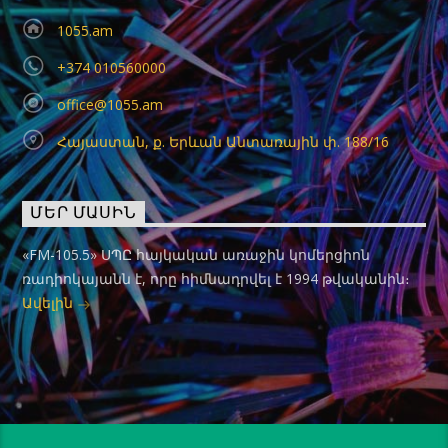
1055.am
+374 010560000
office@1055.am
Հայաստան, ք. Երևան Անտառային փ. 188/16
ՄԵՐ ՄԱՍԻՆ
«FM-105.5» ՍՊԸ հայկական առաջին կոմերցիոն
ռադիոկայանն է, որը հիմնադրվել է 1994 թվականին։
Ավելին