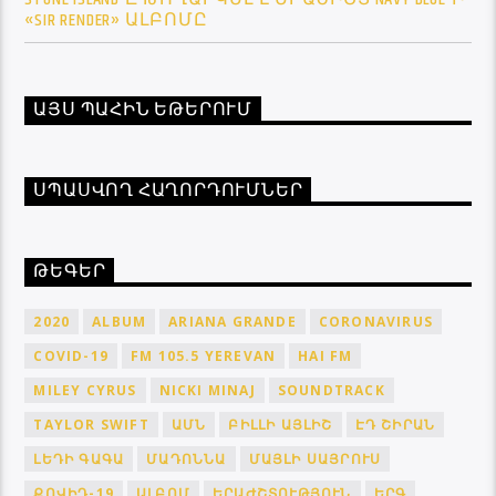
«SIR RENDER» ԱԼԲՈՄԸ
ԱՅՍ ՊԱՀԻՆ ԵԹԵՐՈՒՄ
ՍՊԱՍՎՈՂ ՀԱՂՈՐԴՈՒՄՆԵՐ
ԹԵԳԵՐ
2020
ALBUM
ARIANA GRANDE
CORONAVIRUS
COVID-19
FM 105.5 YEREVAN
HAI FM
MILEY CYRUS
NICKI MINAJ
SOUNDTRACK
TAYLOR SWIFT
ԱՄՆ
ԲԻԼԼԻ ԱՅԼԻՇ
ԷԴ ՇԻՐԱՆ
ԼԵԴԻ ԳԱԳԱ
ՄԱԴՈՆՆԱ
ՄԱՅԼԻ ՍԱՅՐՈՒՍ
ՔՈՎԻԴ-19
ԱԼԲՈՄ
ԵՐԱԺՇՏՈՒԹՅՈՒՆ
ԵՐԳ