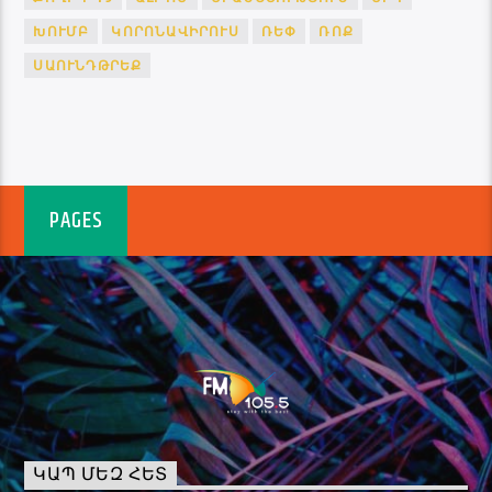
ԽՈՒՄԲ
ԿՈՐՈՆԱՎԻՐՈՒՍ
ՌԵՓ
ՌՈՔ
ՍԱՈՒՆԴԹՐԵՔ
PAGES
ԿԱՊ ՄԵԶ ՀԵՏ