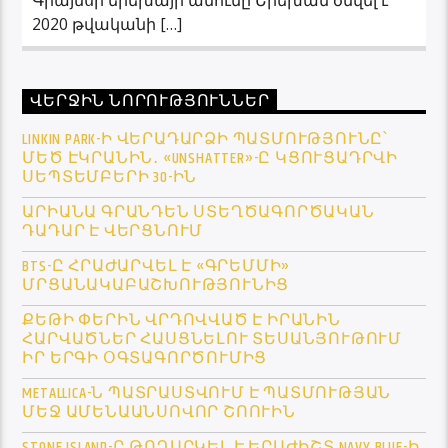
2020 թվականի […]
ՎԵՐՋԻՆ ՆՈՐՈՒԹՅՈՒՆՆԵՐ
LINKIN PARK-Ի ՎԵՐԱԴԱՐՁԻ ՊԱՏՄՈՒԹՅՈՒՆԸ՝
ՄԵԾ ԷԿՐԱՆԻՆ․ «UNSHATTER»-Ը ԿՑՈՒՑԱԴՐՎԻ
ՍԵՊՏԵՄԲԵՐԻ 30-ԻՆ
ԱՐԻԱՆԱ ԳՐԱՆԴԵՆ ՍՏԵՂԾԱԳՈՐԾԱԿԱՆ
ԴԱԴԱՐ Է ՎԵՐՑՆՈՒՄ
BTS-Ը ՀՐԱԺԱՐՎԵԼ Է «ԳՐԵՄՄԻ»
ՄՐՑԱՆԱԿԱԲԱՇԽՈՒԹՅՈՒՆԻՑ
ՔԵԹԻ ՓԵՐԻՆ ՎՐԴՈՎՎԱԾ Է ԻՐԱՆԻՆ
ՀԱՐՎԱԾՆԵՐ ՀԱՍՑՆԵԼՈՒ ՏԵՍԱՆՅՈՒԹՈՒՄ
ԻՐ ԵՐԳԻ ՕԳՏԱԳՈՐԾՈՒՄԻՑ
METALLICA-Ն ՊԱՏՐԱՍՏՎՈՒՄ Է ՊԱՏՄՈՒԹՅԱՆ
ՄԵՋ ԱՄԵՆԱԱՆՍՈՎՈՐ ՇՈՈՒԻՆ
STONE ISLAND-Ը ԹՈՂԱՐԿԵԼ Է ԵՐԱԺԻՇՏ NAVY BLUE-Ի