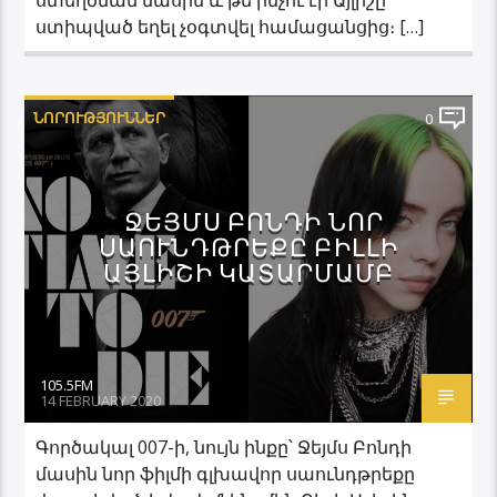
ստիպված եղել չօգտվել համացանցից։ […]
ՆՈՐՈՒԹՅՈՒՆՆԵՐ
0
ՋԵՅՄՍ ԲՈՆԴԻ ՆՈՐ
ՍԱՈՒՆԴԹՐԵՔԸ ԲԻԼԼԻ
ԱՅԼԻՇԻ ԿԱՏԱՐՄԱՄԲ
105.5FM
14 FEBRUARY 2020
Գործակալ 007-ի, նույն ինքը՝ Ջեյմս Բոնդի
մասին նոր ֆիլմի գլխավոր սաունդթրեքը