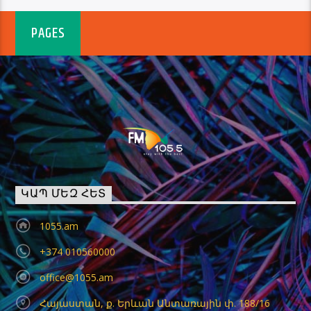
PAGES
ԿԱՊ ՄԵԶ ՀԵՏ
1055.am
+374 010560000
office@1055.am
Հայաստան, ք. Երևան Անտառային փ. 188/16