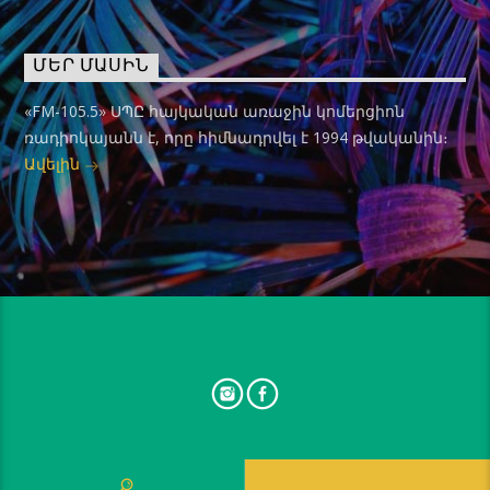
ՄԵՐ ՄԱՍԻՆ
«FM-105.5» ՍՊԸ հայկական առաջին կոմերցիոն
ռադիոկայանն է, որը հիմնադրվել է 1994 թվականին։
Ավելին