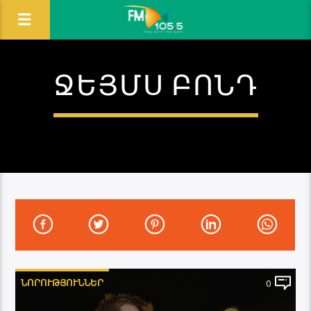
ՋԵՅՄՍ ԲՈՆԴ
ՆՈՐՈՒԹՅՈՒՆՆԵՐ
0