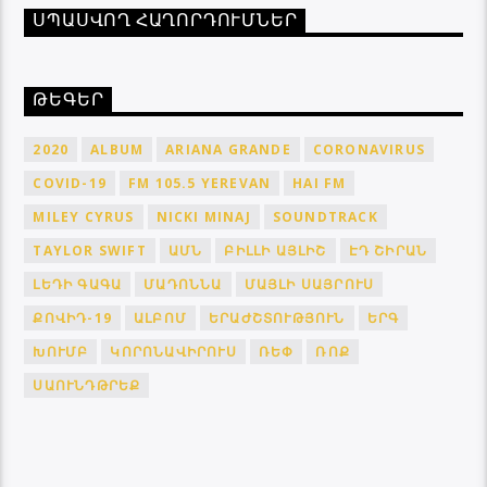
ՍՊԱՍՎՈՂ ՀԱՂՈՐԴՈՒՄՆԵՐ
ԹԵԳԵՐ
2020
ALBUM
ARIANA GRANDE
CORONAVIRUS
COVID-19
FM 105.5 YEREVAN
HAI FM
MILEY CYRUS
NICKI MINAJ
SOUNDTRACK
TAYLOR SWIFT
ԱՄՆ
ԲԻԼԼԻ ԱՅԼԻՇ
ԷԴ ՇԻՐԱՆ
ԼԵԴԻ ԳԱԳԱ
ՄԱԴՈՆՆԱ
ՄԱՅԼԻ ՍԱՅՐՈՒՍ
ՔՈՎԻԴ-19
ԱԼԲՈՄ
ԵՐԱԺՇՏՈՒԹՅՈՒՆ
ԵՐԳ
ԽՈՒՄԲ
ԿՈՐՈՆԱՎԻՐՈՒՍ
ՌԵՓ
ՌՈՔ
ՍԱՈՒՆԴԹՐԵՔ