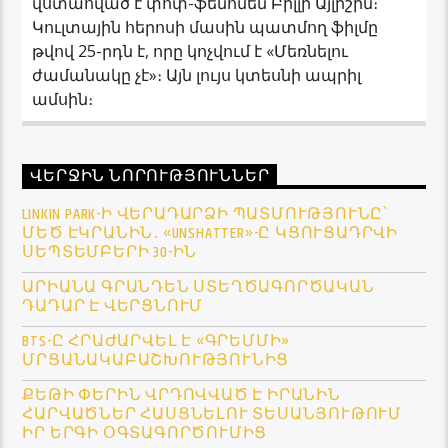
վստահված է փոփ-ֆենոմեն Բիլլի Այլիշին։
Կուլտային հերոսի մասին պատմող ֆիլմը
թվով 25-րդն է, որը կոչվում է «Մեռնելու
ժամանակը չէ»։ Այն լույս կտեսնի ապրիլ
ամսին։
ՎԵՐՋԻՆ ՆՈՐՈՒԹՅՈՒՆՆԵՐ
LINKIN PARK-Ի ՎԵՐԱԴԱՐՁԻ ՊԱՏՄՈՒԹՅՈՒՆԸ՝
ՄԵԾ ԷԿՐԱՆԻՆ․ «UNSHATTER»-Ը ԿՑՈՒՑԱԴՐՎԻ
ՍԵՊՏԵՄԲԵՐԻ 30-ԻՆ
ԱՐԻԱՆԱ ԳՐԱՆԴԵՆ ՍՏԵՂԾԱԳՈՐԾԱԿԱՆ
ԴԱԴԱՐ Է ՎԵՐՑՆՈՒՄ
BTS-Ը ՀՐԱԺԱՐՎԵԼ Է «ԳՐԵՄՄԻ»
ՄՐՑԱՆԱԿԱԲԱՇԽՈՒԹՅՈՒՆԻՑ
ՔԵԹԻ ՓԵՐԻՆ ՎՐԴՈՎՎԱԾ Է ԻՐԱՆԻՆ
ՀԱՐՎԱԾՆԵՐ ՀԱՍՑՆԵԼՈՒ ՏԵՍԱՆՅՈՒԹՈՒՄ
ԻՐ ԵՐԳԻ ՕԳՏԱԳՈՐԾՈՒՄԻՑ