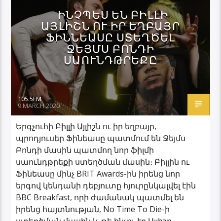
ԻՆՉՊԵՍ ԵՆ ԲԻԼԼԻ
ԱՅԼԻՇՆ ՈՒ ԻՐ ԵՂԲԱՅՐ
ՖԻՆՆԵԱՍԸ ՍՏԵՂԾԵԼ
ՋԵՅՄՍ ԲՈՆԴԻ
ՍԱՈՒՆԴԹՐԵՔԸ
105.5FM
9 MARCH 2020
Երգչուհի Բիլլի Այլիշն ու իր եղբայր,
պրոդյուսեր Ֆինեասը պատմում են Ջեյմս
Բոնդի մասին պատմող նոր ֆիլմի
սաունդթրեքի ստեղծման մասին։ Բիլլին ու
Ֆինեասը մինչ BRIT Awards-ին իրենց նոր
երգով կենդանի դեբյուտը հյուրընկալվել էին
BBC Breakfast, որի ժամանակ պատմել են
իրենց հայտնության, No Time To Die-ի
ստեղծման մասին և թե ինչու էր Այլիշը