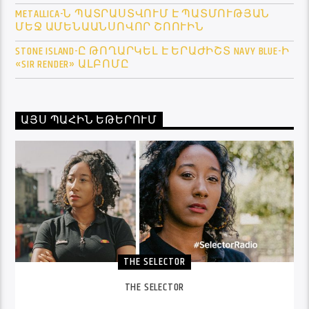
METALLICA-Ն ՊԱՏՐԱՍՏՎՈՒՄ Է ՊԱՏՄՈՒԹՅԱՆ
ՄԵՋ ԱՄԵՆԱԱՆՍՈՎՈՐ ՇՈՈՒԻՆ
STONE ISLAND-Ը ԹՈՂԱՐԿԵԼ Է ԵՐԱԺԻՇՏ NAVY BLUE-Ի
«SIR RENDER» ԱԼԲՈՄԸ
ԱՅՍ ՊԱՀԻՆ ԵԹԵՐՈՒՄ
THE SELECTOR
THE SELECTOR