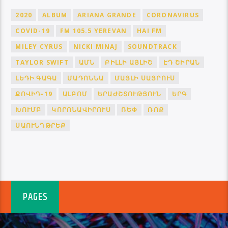
2020
ALBUM
ARIANA GRANDE
CORONAVIRUS
COVID-19
FM 105.5 YEREVAN
HAI FM
MILEY CYRUS
NICKI MINAJ
SOUNDTRACK
TAYLOR SWIFT
ԱՄՆ
ԲԻԼԼԻ ԱՅԼԻՇ
ԷԴ ՇԻՐԱՆ
ԼԵԴԻ ԳԱԳԱ
ՄԱԴՈՆՆԱ
ՄԱՅԼԻ ՍԱՅՐՈՒՍ
ՔՈՎԻԴ-19
ԱԼԲՈՄ
ԵՐԱԺՇՏՈՒԹՅՈՒՆ
ԵՐԳ
ԽՈՒՄԲ
ԿՈՐՈՆԱՎԻՐՈՒՍ
ՌԵՓ
ՌՈՔ
ՍԱՈՒՆԴԹՐԵՔ
PAGES