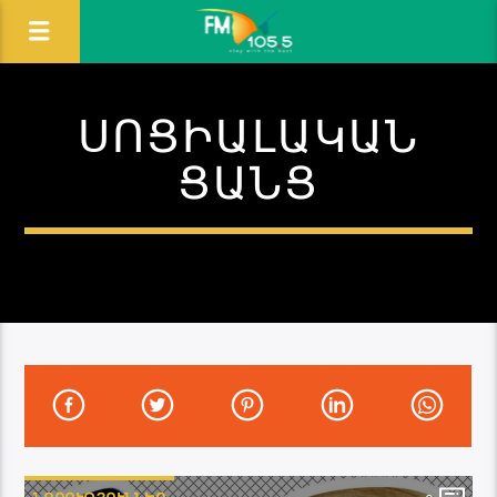
ՍՈՑԻԱԼԱԿԱՆ
ՑԱՆՑ