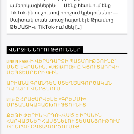
ամերիկացիներին։ — Մենք հետևում ենք
TikTok-ին ու շուտով որոշում կընդունենք։ —
Սպիտակ տան առաջ հայտնել է Թրամփը
ԹԵՄԱՏԻԿ։ TikTok-ում մեկ […]
ՎԵՐՋԻՆ ՆՈՐՈՒԹՅՈՒՆՆԵՐ
LINKIN PARK-Ի ՎԵՐԱԴԱՐՁԻ ՊԱՏՄՈՒԹՅՈՒՆԸ՝
ՄԵԾ ԷԿՐԱՆԻՆ․ «UNSHATTER»-Ը ԿՑՈՒՑԱԴՐՎԻ
ՍԵՊՏԵՄԲԵՐԻ 30-ԻՆ
ԱՐԻԱՆԱ ԳՐԱՆԴԵՆ ՍՏԵՂԾԱԳՈՐԾԱԿԱՆ
ԴԱԴԱՐ Է ՎԵՐՑՆՈՒՄ
BTS-Ը ՀՐԱԺԱՐՎԵԼ Է «ԳՐԵՄՄԻ»
ՄՐՑԱՆԱԿԱԲԱՇԽՈՒԹՅՈՒՆԻՑ
ՔԵԹԻ ՓԵՐԻՆ ՎՐԴՈՎՎԱԾ Է ԻՐԱՆԻՆ
ՀԱՐՎԱԾՆԵՐ ՀԱՍՑՆԵԼՈՒ ՏԵՍԱՆՅՈՒԹՈՒՄ
ԻՐ ԵՐԳԻ ՕԳՏԱԳՈՐԾՈՒՄԻՑ