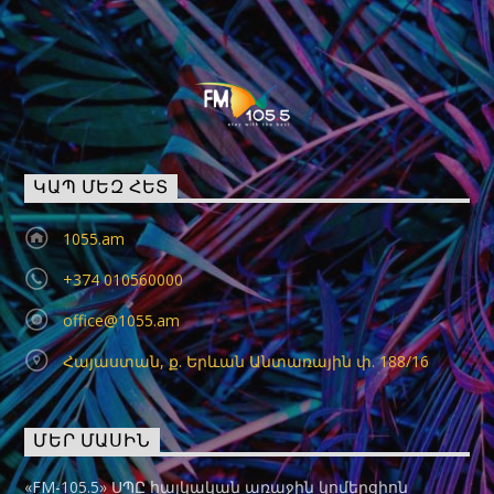
ԿԱՊ ՄԵԶ ՀԵՏ
1055.am
+374 010560000
office@1055.am
Հայաստան, ք. Երևան Անտառային փ. 188/16
ՄԵՐ ՄԱՍԻՆ
«FM-105.5» ՍՊԸ հայկական առաջին կոմերցիոն