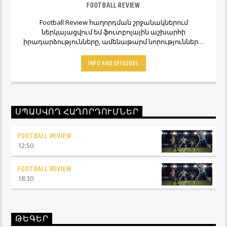
FOOTBALL REVIEW
Football Review հաղորդման շրջանակներում
ներկայացվում եմ ֆուտբոլային աշխարհի
իրադարձությունները, ամենաթարմ նորությունները,
ինչպես նաև նաև մեկնաբանի կարծիքներն ու
տեսակետները։ Հետևեք Լավագույնի եթերին եւ
INFO AND EPISODES
Ֆուտբոլ Ռիվյու հաղորդաշարի միջոցով մշտապես
կլինեք ֆուտբոլային աշխարհի կիզակետում։
ՍՊԱՍՎՈՂ ՀԱՂՈՐԴՈՒՄՆԵՐ
FOOTBALL REVIEW
12:50
FOOTBALL REVIEW
18:30
ԹԵԳԵՐ