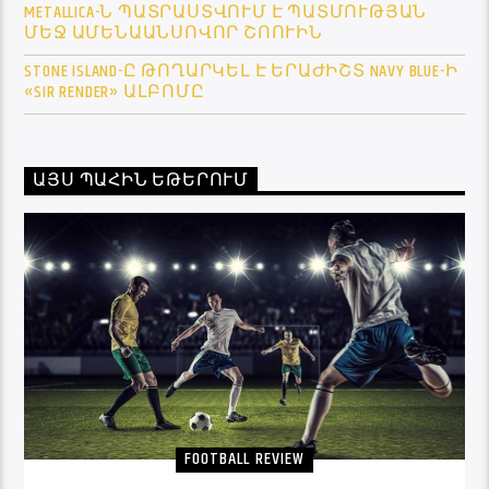
METALLICA-Ն ՊԱՏՐԱՍՏՎՈՒՄ Է ՊԱՏՄՈՒԹՅԱՆ
ՄԵՋ ԱՄԵՆԱԱՆՍՈՎՈՐ ՇՈՈՒԻՆ
STONE ISLAND-Ը ԹՈՂԱՐԿԵԼ Է ԵՐԱԺԻՇՏ NAVY BLUE-Ի
«SIR RENDER» ԱԼԲՈՄԸ
ԱՅՍ ՊԱՀԻՆ ԵԹԵՐՈՒՄ
FOOTBALL REVIEW