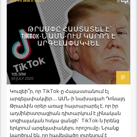
ՆՈՐՈՒԹՅՈՒՆՆԵՐ
0
ԹՐԱՄՓԸ ՀԱՍՏԱՏԵԼ Է՝
TIKTOK-Ն ԱՄՆ-ՈՒՄ ԿԱՐՈՂ Է
ԱՐԳԵԼԱՓԱԿՎԵԼ
105.5FM
30 JULY 2020
Կուզեի՞ր, որ TikTok-ը Հայաստանում էլ
արգելափակվեր․․․ ԱՄՆ-ի նախագահ Դոնալդ
Թրամփն օրեր առաջ հայտարարել է, որ իր
ադմինիստրացիան դիտարկում է չինական
սոցիալական հսկա ցանցի՝ TikTok-ն իրենց
երկրում արգելափակելու որոշումը։ Նրանք
կարծում են, որ հավելվածը լրտեսում է