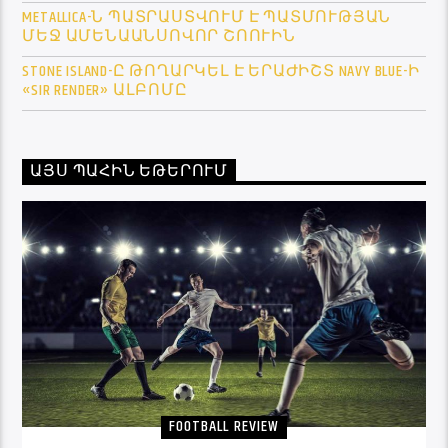
METALLICA-Ն ՊԱՏՐԱՍՏՎՈՒՄ Է ՊԱՏՄՈՒԹՅԱՆ
ՄԵՋ ԱՄԵՆԱԱՆՍՈՎՈՐ ՇՈՈՒԻՆ
STONE ISLAND-Ը ԹՈՂԱՐԿԵԼ Է ԵՐԱԺԻՇՏ NAVY BLUE-Ի
«SIR RENDER» ԱԼԲՈՄԸ
ԱՅՍ ՊԱՀԻՆ ԵԹԵՐՈՒՄ
FOOTBALL REVIEW