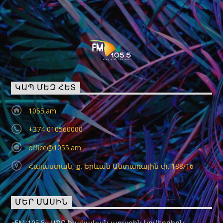
ԿԱՊ ՄԵԶ ՀԵՏ
1055.am
+374 010560000
office@1055.am
Հայաստան, ք. Երևան Անտառային փ. 188/16
ՄԵՐ ՄԱՍԻՆ
«FM-105.5» ՍՊԸ հայկական առաջին կոմերցիոն