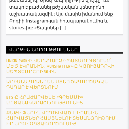
տակո է բաժանել բժշկական կենտրոնի
աշխատակազմին։ Այս մասին իմանում ենք
Քոդիի Instagram-յան հրապարակումից և
stories-ից։ «Տակոներ […]
ՎԵՐՋԻՆ ՆՈՐՈՒԹՅՈՒՆՆԵՐ
LINKIN PARK-Ի ՎԵՐԱԴԱՐՁԻ ՊԱՏՄՈՒԹՅՈՒՆԸ՝
ՄԵԾ ԷԿՐԱՆԻՆ․ «UNSHATTER»-Ը ԿՑՈՒՑԱԴՐՎԻ
ՍԵՊՏԵՄԲԵՐԻ 30-ԻՆ
ԱՐԻԱՆԱ ԳՐԱՆԴԵՆ ՍՏԵՂԾԱԳՈՐԾԱԿԱՆ
ԴԱԴԱՐ Է ՎԵՐՑՆՈՒՄ
BTS-Ը ՀՐԱԺԱՐՎԵԼ Է «ԳՐԵՄՄԻ»
ՄՐՑԱՆԱԿԱԲԱՇԽՈՒԹՅՈՒՆԻՑ
ՔԵԹԻ ՓԵՐԻՆ ՎՐԴՈՎՎԱԾ Է ԻՐԱՆԻՆ
ՀԱՐՎԱԾՆԵՐ ՀԱՍՑՆԵԼՈՒ ՏԵՍԱՆՅՈՒԹՈՒՄ
ԻՐ ԵՐԳԻ ՕԳՏԱԳՈՐԾՈՒՄԻՑ