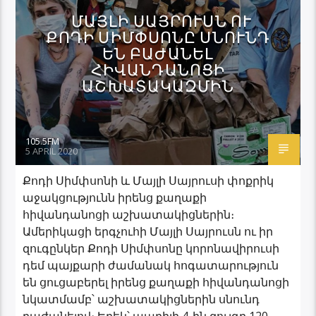
ՄԱՅԼԻ ՍԱՅՐՈՒՍՆ ՈՒ
ՔՈԴԻ ՍԻՄՓՍՈՆԸ ՍՆՈՒՆԴ
ԵՆ ԲԱԺԱՆԵԼ
ՀԻՎԱՆԴԱՆՈՑԻ
ԱՇԽԱՏԱԿԱԶՄԻՆ
105.5FM
5 APRIL 2020
Քոդի Սիմփսոնի և Մայլի Սայրուսի փոքրիկ
աջակցությունն իրենց քաղաքի
հիվանդանոցի աշխատակիցներին։
Ամերիկացի երգչուհի Մայլի Սայրուսն ու իր
զուգընկեր Քոդի Սիմփսոնը կորոնավիրուսի
դեմ պայքարի ժամանակ հոգատարություն
են ցուցաբերել իրենց քաղաքի հիվանդանոցի
նկատմամբ՝ աշխատակիցներին սնունդ
բաժանելով։ Երեկ՝ ապրիլի 4-ին զույգը 120