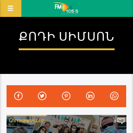
ՔՈԴԻ ՍԻՄՍՈՆ
ՆՈՐՈՒԹՅՈՒՆՆԵՐ
0