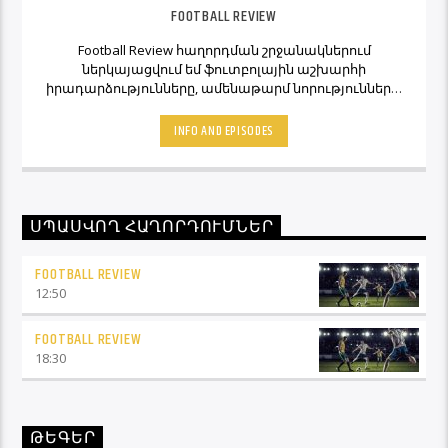
FOOTBALL REVIEW
Football Review հաղորդման շրջանակներում
ներկայացվում եմ ֆուտբոլային աշխարհի
իրադարձությունները, ամենաթարմ նորությունները,
ինչպես նաև նաև մեկնաբանի կարծիքներն ու
տեսակետները։ Հետևեք Լավագույնի եթերին եւ
INFO AND EPISODES
Ֆուտբոլ Ռիվյու հաղորդաշարի միջոցով մշտապես
կլինեք ֆուտբոլային աշխարհի կիզակետում։
ՍՊԱՍՎՈՂ ՀԱՂՈՐԴՈՒՄՆԵՐ
FOOTBALL REVIEW
12:50
FOOTBALL REVIEW
18:30
ԹԵԳԵՐ