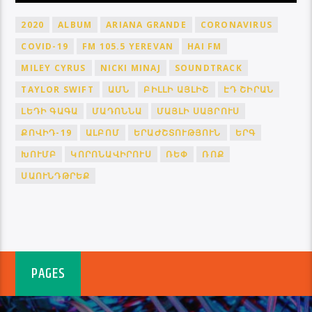
2020
ALBUM
ARIANA GRANDE
CORONAVIRUS
COVID-19
FM 105.5 YEREVAN
HAI FM
MILEY CYRUS
NICKI MINAJ
SOUNDTRACK
TAYLOR SWIFT
ԱՄՆ
ԲԻԼԼԻ ԱՅԼԻՇ
ԷԴ ՇԻՐԱՆ
ԼԵԴԻ ԳԱԳԱ
ՄԱԴՈՆՆԱ
ՄԱՅԼԻ ՍԱՅՐՈՒՍ
ՔՈՎԻԴ-19
ԱԼԲՈՄ
ԵՐԱԺՇՏՈՒԹՅՈՒՆ
ԵՐԳ
ԽՈՒՄԲ
ԿՈՐՈՆԱՎԻՐՈՒՍ
ՌԵՓ
ՌՈՔ
ՍԱՈՒՆԴԹՐԵՔ
PAGES