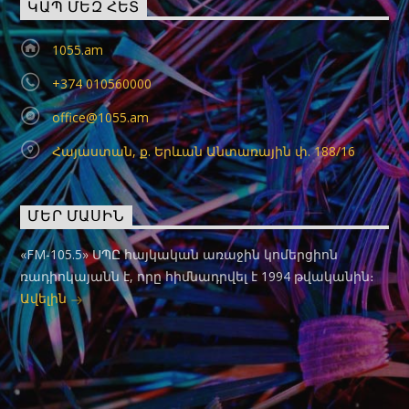
ԿԱՊ ՄԵԶ ՀԵՏ
1055.am
+374 010560000
office@1055.am
Հայաստան, ք. Երևան Անտառային փ. 188/16
ՄԵՐ ՄԱՍԻՆ
«FM-105.5» ՍՊԸ հայկական առաջին կոմերցիոն
ռադիոկայանն է, որը հիմնադրվել է 1994 թվականին։
Ավելին