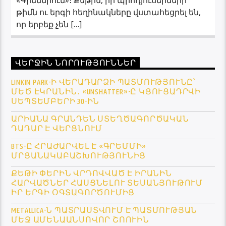
թիմն ու երգի հեղինակները վստահեցրել են,
որ երբեք չեն […]
ՎԵՐՋԻՆ ՆՈՐՈՒԹՅՈՒՆՆԵՐ
LINKIN PARK-Ի ՎԵՐԱԴԱՐՁԻ ՊԱՏՄՈՒԹՅՈՒՆԸ՝
ՄԵԾ ԷԿՐԱՆԻՆ․ «UNSHATTER»-Ը ԿՑՈՒՑԱԴՐՎԻ
ՍԵՊՏԵՄԲԵՐԻ 30-ԻՆ
ԱՐԻԱՆԱ ԳՐԱՆԴԵՆ ՍՏԵՂԾԱԳՈՐԾԱԿԱՆ
ԴԱԴԱՐ Է ՎԵՐՑՆՈՒՄ
BTS-Ը ՀՐԱԺԱՐՎԵԼ Է «ԳՐԵՄՄԻ»
ՄՐՑԱՆԱԿԱԲԱՇԽՈՒԹՅՈՒՆԻՑ
ՔԵԹԻ ՓԵՐԻՆ ՎՐԴՈՎՎԱԾ Է ԻՐԱՆԻՆ
ՀԱՐՎԱԾՆԵՐ ՀԱՍՑՆԵԼՈՒ ՏԵՍԱՆՅՈՒԹՈՒՄ
ԻՐ ԵՐԳԻ ՕԳՏԱԳՈՐԾՈՒՄԻՑ
METALLICA-Ն ՊԱՏՐԱՍՏՎՈՒՄ Է ՊԱՏՄՈՒԹՅԱՆ
ՄԵՋ ԱՄԵՆԱԱՆՍՈՎՈՐ ՇՈՈՒԻՆ