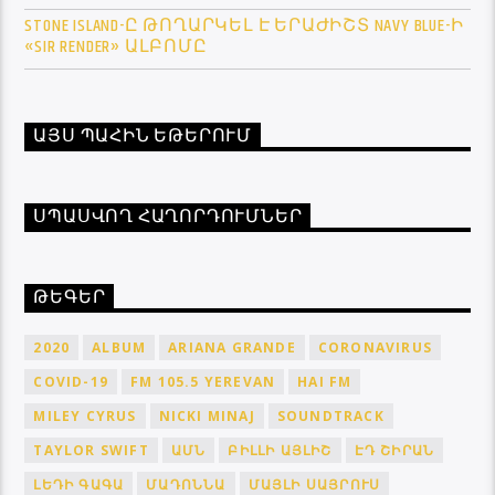
STONE ISLAND-Ը ԹՈՂԱՐԿԵԼ Է ԵՐԱԺԻՇՏ NAVY BLUE-Ի
«SIR RENDER» ԱԼԲՈՄԸ
ԱՅՍ ՊԱՀԻՆ ԵԹԵՐՈՒՄ
ՍՊԱՍՎՈՂ ՀԱՂՈՐԴՈՒՄՆԵՐ
ԹԵԳԵՐ
2020
ALBUM
ARIANA GRANDE
CORONAVIRUS
COVID-19
FM 105.5 YEREVAN
HAI FM
MILEY CYRUS
NICKI MINAJ
SOUNDTRACK
TAYLOR SWIFT
ԱՄՆ
ԲԻԼԼԻ ԱՅԼԻՇ
ԷԴ ՇԻՐԱՆ
ԼԵԴԻ ԳԱԳԱ
ՄԱԴՈՆՆԱ
ՄԱՅԼԻ ՍԱՅՐՈՒՍ