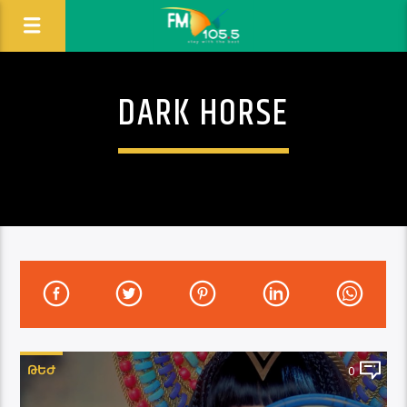
DARK HORSE
ԹԵԺ
0