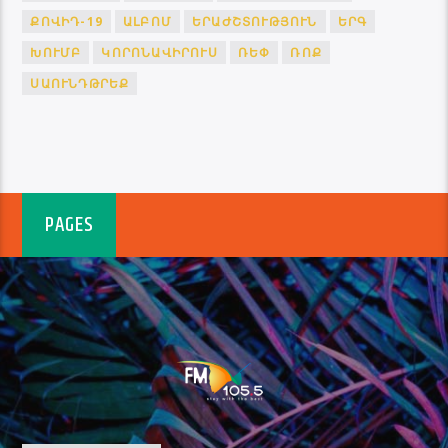
ՔՈՎԻԴ-19
ԱԼԲՈՄ
ԵՐԱԺՇՏՈՒԹՅՈՒՆ
ԵՐԳ
ԽՈՒՄԲ
ԿՈՐՈՆԱՎԻՐՈՒՍ
ՌԵՓ
ՌՈՔ
ՍԱՈՒՆԴԹՐԵՔ
PAGES