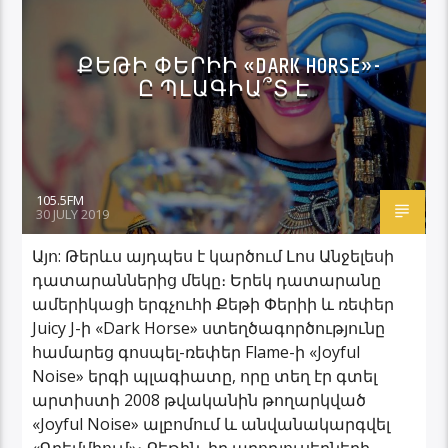
ՔԵԹԻ ՓԵՐԻԻ «DARK HORSE»-
Ը ՊԼԱԳԻԱ՞Տ Է
105.5FM
30 JULY 2019
Այո: Թերևս այդպես է կարծում Լոս Անջելեսի
դատարաններից մեկը։ Երեկ դատարանը
ամերիկացի երգչուհի Քեթի Փերիի և ռեփեր
Juicy J-ի «Dark Horse» ստեղծագործությունը
համարեց գոսպել-ռեփեր Flame-ի «Joyful
Noise» երգի պլագիատը, որը տեղ էր գտել
արտիստի 2008 թվականին թողարկված
«Joyful Noise» ալբոմում և անվանակարգվել
«Գրեմմիում»։ Քեթին, իր պրոդյուսերների