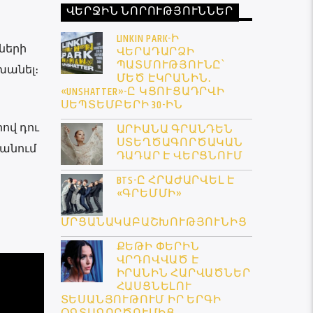
ՎԵՐՋԻՆ ՆՈՐՈՒԹՅՈՒՆՆԵՐ
LINKIN PARK-Ի
ղների
ՎԵՐԱԴԱՐՁԻ
ՊԱՏՄՈՒԹՅՈՒՆԸ՝
խանել։
ՄԵԾ ԷԿՐԱՆԻՆ․
«UNSHATTER»-Ը ԿՑՈՒՑԱԴՐՎԻ
ՍԵՊՏԵՄԲԵՐԻ 30-ԻՆ
ով դու
ԱՐԻԱՆԱ ԳՐԱՆԴԵՆ
ՍՏԵՂԾԱԳՈՐԾԱԿԱՆ
լանում
ԴԱԴԱՐ Է ՎԵՐՑՆՈՒՄ
BTS-Ը ՀՐԱԺԱՐՎԵԼ Է
«ԳՐԵՄՄԻ»
ՄՐՑԱՆԱԿԱԲԱՇԽՈՒԹՅՈՒՆԻՑ
ՔԵԹԻ ՓԵՐԻՆ
ՎՐԴՈՎՎԱԾ Է
ԻՐԱՆԻՆ ՀԱՐՎԱԾՆԵՐ
ՀԱՍՑՆԵԼՈՒ
ՏԵՍԱՆՅՈՒԹՈՒՄ ԻՐ ԵՐԳԻ