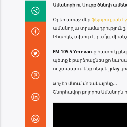
Ամանորի ու Սուրբ ծննդի ամե
Օրեր առաջ մեր
ֆեյսբուքյան էջ
ամանորյա տրամադրությունը,
Իհարկե, տխուր է, բա՜յց, միան
FM 105.5 Yerevan
-ը հատուկ քե
պետք է բարձրացնես քո նախա
ու շտապում ենք սեղմել
play
կո
Քիչ էր մնում մոռանայինք․․․
Շնորհավոր բոլորիս Ամանորն ու