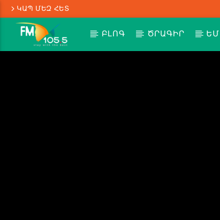
ԿԱՊ ՄԵԶ ՀԵՏ
ԲԼՈԳ
ԾՐԱԳԻՐ
ԵՄ