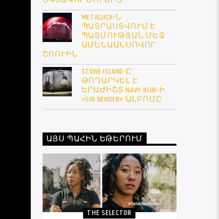
ՕԳՏԱԳՈՐԾՈՒՄԻՑ
METALLICA-Ն
ՊԱՏՐԱՍՏՎՈՒՄ Է
ՊԱՏՄՈՒԹՅԱՆ ՄԵՋ
ԱՄԵՆԱԱՆՍՈՎՈՐ
ՇՈՈՒԻՆ
STONE ISLAND-Ը
ԹՈՂԱՐԿԵԼ Է
ԵՐԱԺԻՇՏ NAVY BLUE-Ի
«SIR RENDER» ԱԼԲՈՄԸ
ԱՅՍ ՊԱՀԻՆ ԵԹԵՐՈՒՄ
THE SELECTOR