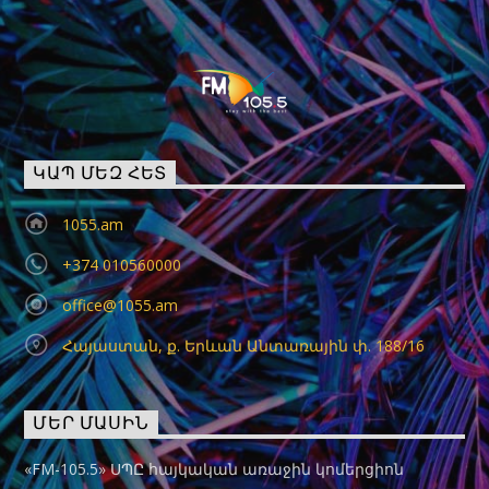
ԿԱՊ ՄԵԶ ՀԵՏ
1055.am
+374 010560000
office@1055.am
Հայաստան, ք. Երևան Անտառային փ. 188/16
ՄԵՐ ՄԱՍԻՆ
«FM-105.5» ՍՊԸ հայկական առաջին կոմերցիոն