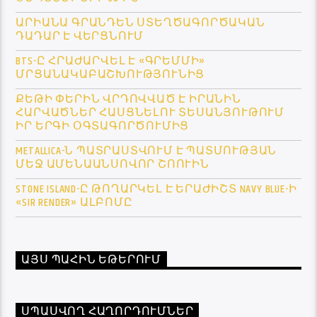
ԱՐԻԱՆԱ ԳՐԱՆԴԵՆ ՍՏԵՂԾԱԳՈՐԾԱԿԱՆ
ԴԱԴԱՐ Է ՎԵՐՑՆՈՒՄ
BTS-Ը ՀՐԱԺԱՐՎԵԼ Է «ԳՐԵՄՄԻ»
ՄՐՑԱՆԱԿԱԲԱՇԽՈՒԹՅՈՒՆԻՑ
ՔԵԹԻ ՓԵՐԻՆ ՎՐԴՈՎՎԱԾ Է ԻՐԱՆԻՆ
ՀԱՐՎԱԾՆԵՐ ՀԱՍՑՆԵԼՈՒ ՏԵՍԱՆՅՈՒԹՈՒՄ
ԻՐ ԵՐԳԻ ՕԳՏԱԳՈՐԾՈՒՄԻՑ
METALLICA-Ն ՊԱՏՐԱՍՏՎՈՒՄ Է ՊԱՏՄՈՒԹՅԱՆ
ՄԵՋ ԱՄԵՆԱԱՆՍՈՎՈՐ ՇՈՈՒԻՆ
STONE ISLAND-Ը ԹՈՂԱՐԿԵԼ Է ԵՐԱԺԻՇՏ NAVY BLUE-Ի
«SIR RENDER» ԱԼԲՈՄԸ
ԱՅՍ ՊԱՀԻՆ ԵԹԵՐՈՒՄ
ՍՊԱՍՎՈՂ ՀԱՂՈՐԴՈՒՄՆԵՐ