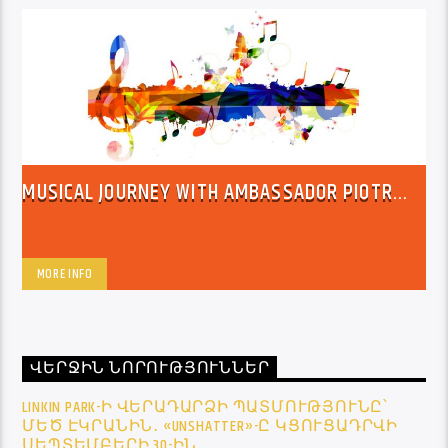
MUSICAL JOURNEY WITH AMBASSADOR PIOTR
SWITALSKI
MORE INFO
ՎԵՐՋԻՆ ՆՈՐՈՒԹՅՈՒՆՆԵՐ
LINKIN PARK-Ի ՎԵՐԱԴԱՐՁԻ ՊԱՏՄՈՒԹՅՈՒՆԸ՝
ՄԵԾ ԷԿՐԱՆԻՆ․ «UNSHATTER»-Ը ԿՑՈՒՑԱԴՐՎԻ
ՍԵՊՏԵՄԲԵՐԻ 30-ԻՆ