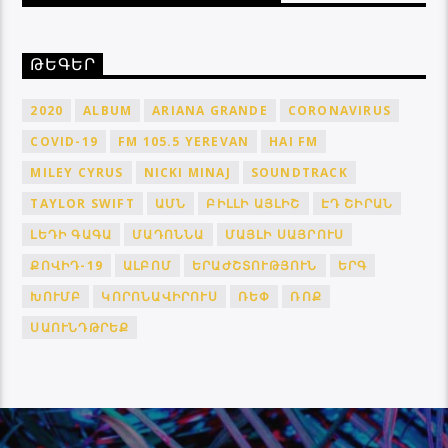
ԹԵԳԵՐ
2020
ALBUM
ARIANA GRANDE
CORONAVIRUS
COVID-19
FM 105.5 YEREVAN
HAI FM
MILEY CYRUS
NICKI MINAJ
SOUNDTRACK
TAYLOR SWIFT
ԱՄՆ
ԲԻԼԼԻ ԱՅԼԻՇ
ԷԴ ՇԻՐԱՆ
ԼԵԴԻ ԳԱԳԱ
ՄԱԴՈՆՆԱ
ՄԱՅԼԻ ՍԱՅՐՈՒՍ
ՔՈՎԻԴ-19
ԱԼԲՈՄ
ԵՐԱԺՇՏՈՒԹՅՈՒՆ
ԵՐԳ
ԽՈՒՄԲ
ԿՈՐՈՆԱՎԻՐՈՒՍ
ՌԵՓ
ՌՈՔ
ՍԱՈՒՆԴԹՐԵՔ