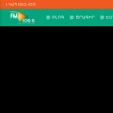
ԿԱՊ ՄԵԶ ՀԵՏ
ԲԼՈԳ
ԾՐԱԳԻՐ
ԵՄ