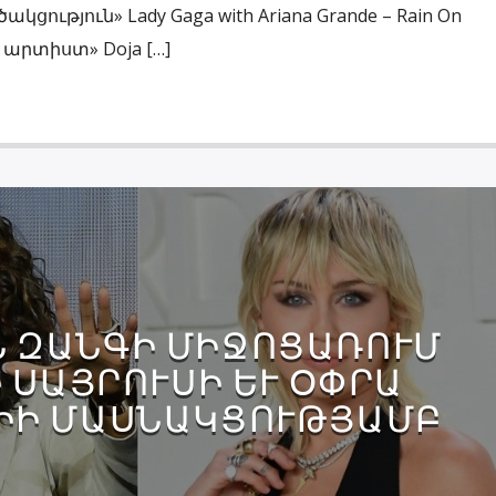
ցություն» Lady Gaga with Ariana Grande – Rain On
 արտիստ» Doja […]
Ն ԶԱՆԳԻ ՄԻՋՈՑԱՌՈՒՄ
 ՍԱՅՐՈՒՍԻ ԵՒ ՕՓՐԱ Ո
Ի ՄԱՍՆԱԿՑՈՒԹՅԱՄԲ