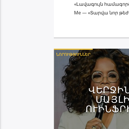
«Լավագույն համագործակ
Me — «Տարվա նոր թեժ
ՆՈՐՈՒԹՅՈՒՆՆԵՐ
ՎԵՐՋԻ
ՄԱՅԼԻ
ՒԻՆՖՐԻ