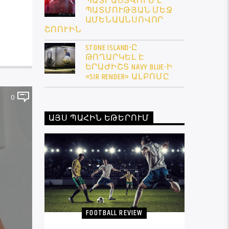
ՊԱՏՐԱՍՏՎՈՒՄ Է
ՊԱՏՄՈՒԹՅԱՆ ՄԵՋ
ԱՄԵՆԱԱՆՍՈՎՈՐ
ՇՈՈՒԻՆ
STONE ISLAND-Ը
ԹՈՂԱՐԿԵԼ Է
ԵՐԱԺԻՇՏ NAVY BLUE-Ի
«SIR RENDER» ԱԼԲՈՄԸ
0
ԱՅՍ ՊԱՀԻՆ ԵԹԵՐՈՒՄ
FOOTBALL REVIEW