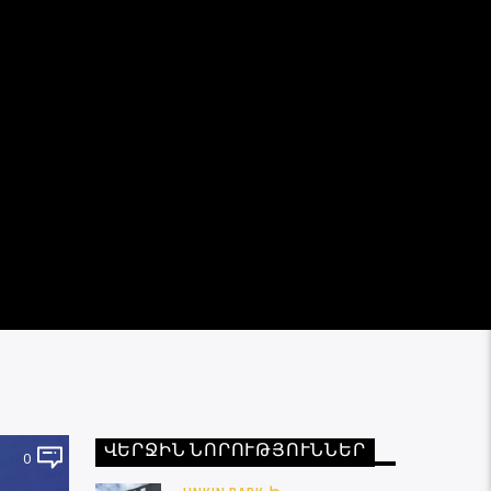
ՎԵՐՋԻՆ ՆՈՐՈՒԹՅՈՒՆՆԵՐ
0