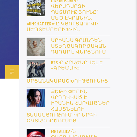
LINKIN PARK-Ի
ՎԵՐԱԴԱՐՁԻ
ՊԱՏՄՈՒԹՅՈՒՆԸ՝
ՄԵԾ ԷԿՐԱՆԻՆ․
«UNSHATTER»-Ը ԿՑՈՒՑԱԴՐՎԻ
ՍԵՊՏԵՄԲԵՐԻ 30-ԻՆ
ԱՐԻԱՆԱ ԳՐԱՆԴԵՆ
ՍՏԵՂԾԱԳՈՐԾԱԿԱՆ
ԴԱԴԱՐ Է ՎԵՐՑՆՈՒՄ
BTS-Ը ՀՐԱԺԱՐՎԵԼ Է
«ԳՐԵՄՄԻ»
ՄՐՑԱՆԱԿԱԲԱՇԽՈՒԹՅՈՒՆԻՑ
ՔԵԹԻ ՓԵՐԻՆ
ՎՐԴՈՎՎԱԾ Է
ԻՐԱՆԻՆ ՀԱՐՎԱԾՆԵՐ
ՀԱՍՑՆԵԼՈՒ
ՏԵՍԱՆՅՈՒԹՈՒՄ ԻՐ ԵՐԳԻ
ՕԳՏԱԳՈՐԾՈՒՄԻՑ
METALLICA-Ն