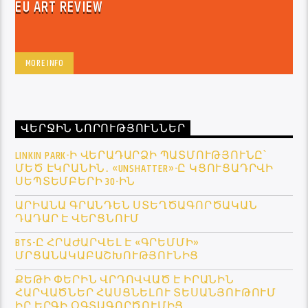
EU ART REVIEW
MORE INFO
ՎԵՐՋԻՆ ՆՈՐՈՒԹՅՈՒՆՆԵՐ
LINKIN PARK-Ի ՎԵՐԱԴԱՐՁԻ ՊԱՏՄՈՒԹՅՈՒՆԸ՝
ՄԵԾ ԷԿՐԱՆԻՆ․ «UNSHATTER»-Ը ԿՑՈՒՑԱԴՐՎԻ
ՍԵՊՏԵՄԲԵՐԻ 30-ԻՆ
ԱՐԻԱՆԱ ԳՐԱՆԴԵՆ ՍՏԵՂԾԱԳՈՐԾԱԿԱՆ
ԴԱԴԱՐ Է ՎԵՐՑՆՈՒՄ
BTS-Ը ՀՐԱԺԱՐՎԵԼ Է «ԳՐԵՄՄԻ»
ՄՐՑԱՆԱԿԱԲԱՇԽՈՒԹՅՈՒՆԻՑ
ՔԵԹԻ ՓԵՐԻՆ ՎՐԴՈՎՎԱԾ Է ԻՐԱՆԻՆ
ՀԱՐՎԱԾՆԵՐ ՀԱՍՑՆԵԼՈՒ ՏԵՍԱՆՅՈՒԹՈՒՄ
ԻՐ ԵՐԳԻ ՕԳՏԱԳՈՐԾՈՒՄԻՑ