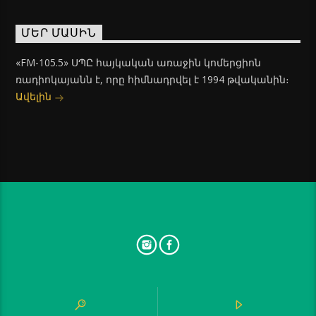
ՄԵՐ ՄԱՍԻՆ
«FM-105.5» ՍՊԸ հայկական առաջին կոմերցիոն
ռադիոկայանն է, որը հիմնադրվել է 1994 թվականին։
Ավելին