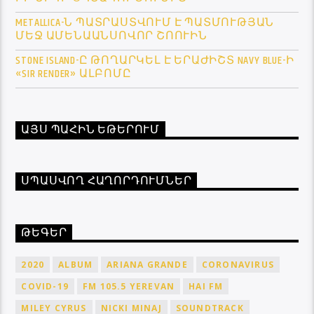
METALLICA-Ն ՊԱՏՐԱՍՏՎՈՒՄ Է ՊԱՏՄՈՒԹՅԱՆ
ՄԵՋ ԱՄԵՆԱԱՆՍՈՎՈՐ ՇՈՈՒԻՆ
STONE ISLAND-Ը ԹՈՂԱՐԿԵԼ Է ԵՐԱԺԻՇՏ NAVY BLUE-Ի
«SIR RENDER» ԱԼԲՈՄԸ
ԱՅՍ ՊԱՀԻՆ ԵԹԵՐՈՒՄ
ՍՊԱՍՎՈՂ ՀԱՂՈՐԴՈՒՄՆԵՐ
ԹԵԳԵՐ
2020
ALBUM
ARIANA GRANDE
CORONAVIRUS
COVID-19
FM 105.5 YEREVAN
HAI FM
MILEY CYRUS
NICKI MINAJ
SOUNDTRACK