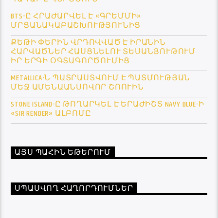
BTS-Ը ՀՐԱԺԱՐՎԵԼ Է «ԳՐԵՄՄԻ»
ՄՐՑԱՆԱԿԱԲԱՇԽՈՒԹՅՈՒՆԻՑ
ՔԵԹԻ ՓԵՐԻՆ ՎՐԴՈՎՎԱԾ Է ԻՐԱՆԻՆ
ՀԱՐՎԱԾՆԵՐ ՀԱՍՑՆԵԼՈՒ ՏԵՍԱՆՅՈՒԹՈՒՄ
ԻՐ ԵՐԳԻ ՕԳՏԱԳՈՐԾՈՒՄԻՑ
METALLICA-Ն ՊԱՏՐԱՍՏՎՈՒՄ Է ՊԱՏՄՈՒԹՅԱՆ
ՄԵՋ ԱՄԵՆԱԱՆՍՈՎՈՐ ՇՈՈՒԻՆ
STONE ISLAND-Ը ԹՈՂԱՐԿԵԼ Է ԵՐԱԺԻՇՏ NAVY BLUE-Ի
«SIR RENDER» ԱԼԲՈՄԸ
ԱՅՍ ՊԱՀԻՆ ԵԹԵՐՈՒՄ
ՍՊԱՍՎՈՂ ՀԱՂՈՐԴՈՒՄՆԵՐ