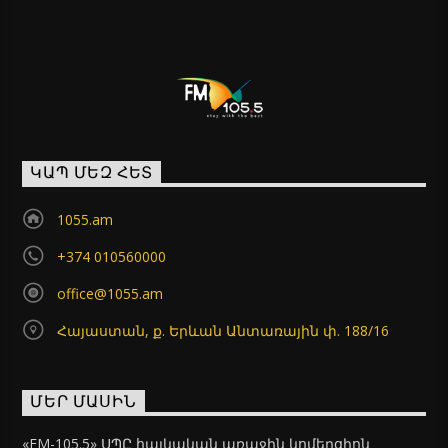
ԿԱՊ ՄԵԶ ՀԵՏ
1055.am
+374 010560000
office@1055.am
Հայաստան, ք. Երևան Անտառային փ. 188/16
ՄԵՐ ՄԱՍԻՆ
«FM-105.5» ՍՊԸ հայկական առաջին կոմերցիոն