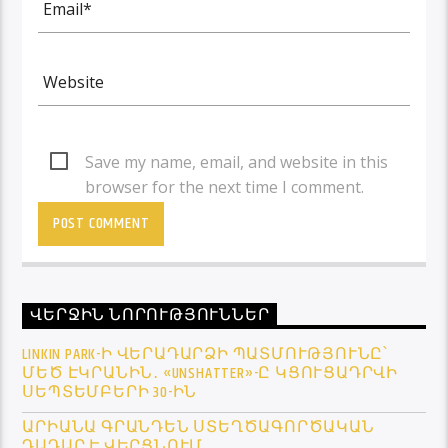
Save my name, email, and website in this
browser for the next time I comment.
ՎԵՐՋԻՆ ՆՈՐՈՒԹՅՈՒՆՆԵՐ
LINKIN PARK-Ի ՎԵՐԱԴԱՐՁԻ ՊԱՏՄՈՒԹՅՈՒՆԸ՝
ՄԵԾ ԷԿՐԱՆԻՆ․ «UNSHATTER»-Ը ԿՑՈՒՑԱԴՐՎԻ
ՍԵՊՏԵՄԲԵՐԻ 30-ԻՆ
ԱՐԻԱՆԱ ԳՐԱՆԴԵՆ ՍՏԵՂԾԱԳՈՐԾԱԿԱՆ
ԴԱԴԱՐ Է ՎԵՐՑՆՈՒՄ