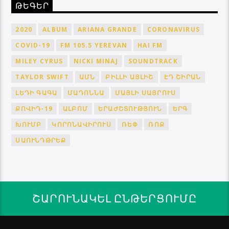
ԹԵԳԵՐ
2020
ALBUM
ARIANA GRANDE
CORONAVIRUS
COVID-19
FM 105.5 YEREVAN
HAI FM
MILEY CYRUS
NICKI MINAJ
SOUNDTRACK
TAYLOR SWIFT
ԱՄՆ
ԲԻԼԼԻ ԱՅԼԻՇ
ԷԴ ՇԻՐԱՆ
ԼԵԴԻ ԳԱԳԱ
ՄԱԴՈՆՆԱ
ՄԱՅԼԻ ՍԱՅՐՈՒՍ
ՔՈՎԻԴ-19
ԱԼԲՈՄ
ԵՐԱԺՇՏՈՒԹՅՈՒՆ
ԵՐԳ
ԽՈՒՄԲ
ԿՈՐՈՆԱՎԻՐՈՒՍ
ՌԵՓ
ՌՈՔ
ՍԱՈՒՆԴԹՐԵՔ
ՇԱՐՈՒՆԱԿԵԼ ԸՆԹԵՐՑՈՒՄԸ