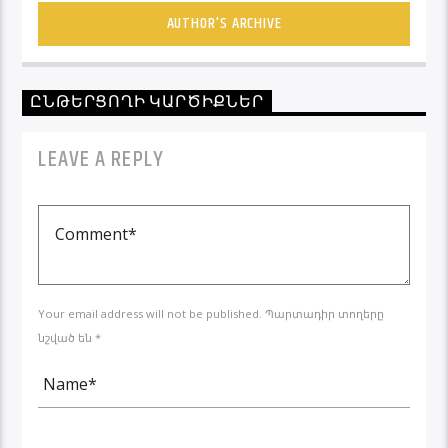
AUTHOR'S ARCHIVE
ԸՆԹԵՐՑՈՂԻ ԿԱՐԾԻՔՆԵՐ
LEAVE A REPLY
Your email address will not be published. Պարտադիր տողերը
նշված են *