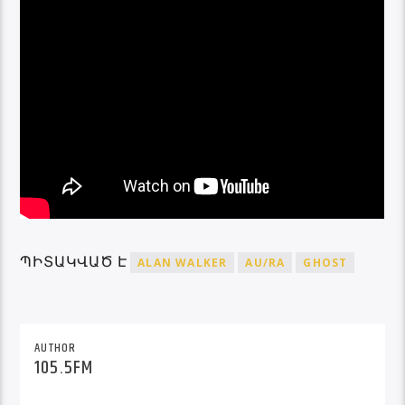
ՊԻՏԱԿՎԱԾ Է
ALAN WALKER
AU/RA
GHOST
AUTHOR
105.5FM